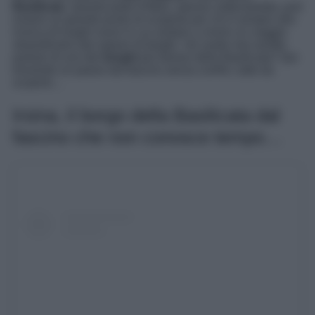
Basilicata
. Questa parte d’Italia, spesso sottovalutata, può
essere un grande punto di scoperta per chi è sempre alla
ricerca di luoghi nuovi in cui andare a vivere un viaggio
straordinario dal sapore di borghi. Voi avete mai sentito
parlare di uno dei
borghi
più famosi della Basilicata? Qui
troverete un paese dal fascino senza confini, tutto da
scoprire…
Irsina, il borgo della Basilicata dal
fascino che non conosce tempo…