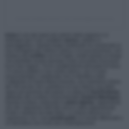
Un post condiviso da Pro Loco Irsina (@prolocoirsina)
Irsina
è uno dei paesi più antichi della regione e si
distingue per il suo carattere
storico
, artistico e
paesaggistico. Questo borgo medievale ha conservato la
sua immagine più initma e antica, e la sua posizione, non
lontana dal
confine
con la Puglia, rende questo un borgo
che potrebbe essere pensato come una porta d’accesso
tra le due regioni. Tra le caratteristiche principali di Irsina
c’è senza dubbio il suo centro storico, con il cuore
rinascimentale e medievale che si identifica nella
Cattedrale di Santa Maria Assunta, una maestosa chiesa
del XIII secolo che custodisce al suo interno una delle
opere più preziose del paese: la statua di
Sant’Eufemia
,
attribuita allo scultore rinascimentale
Andrea Mantegna
.
Questa scultura, realizzata in
pietra dipinta
, rappresenta
uno dei capolavori dell’arte sacra e attira appassionati
d’arte e studiosi da tutta Italia. La chiesa stessa è un
capolavoro con i suoi
portali gotici
, le navate affrescate e
un’atmosfera che invita alla contemplazione.