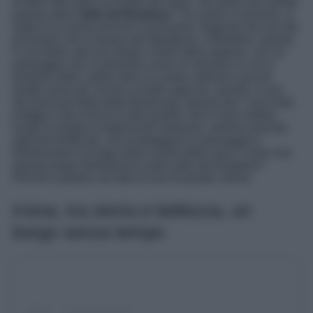
di oltre 500 metri sul livello del mare. Voi avete mai sentito
parlare della
Valle del Bradano
? Tra colori e orizzonti, si
tratta di un posto davvero ricchissimo. Bagnata da uno dei
principali corsi d’acqua del Meridione, il Bradano, questa
è una delle valli più ampie e fertili della regione, con un
paesaggio che si presenta come un mosaico in cui si
fondono delle colline dolci ai campi coltivati e piccoli
borghi arroccati. Anche a livello agricolo, questo, è uno
dei punti più fertili della Basilicata, famosa per i suoi frutti,
ortaggi e olio d’oliva di alta qualità. Non è raro vedere
lungo la strada le tradizionali masserie, antiche aziende
agricole fortificate, che punteggiano il paesaggio e
testimoniano la lunga storia rurale della zona. Come mai
questa lunga introduzione sulla valle del Bradano?
Perché è proprio sul lato di una di queste colline
Irsina, tra storia e bellezza, un
borgo senza tempo