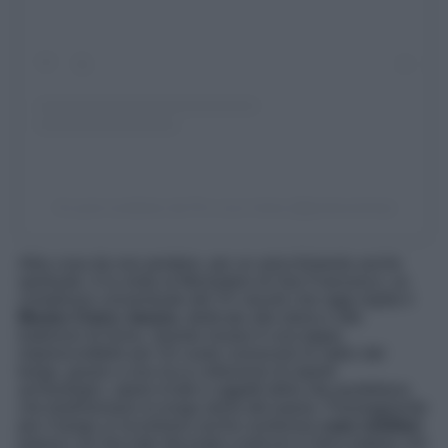
Un post condiviso da Pro Loco Irsina (@prolocoirsina)
Altra cosa da non perdere, per un arricchimento anche
spirituale, è la visita al Monastero di San Francesco, un
complesso conventuale del XV secolo che oggi ospita il
Museo Civico Janora
, dedicato alla storia e alle
tradizioni di Irsina. Questo museo è una tappa
imprescindibile per chi vuole conoscere le radici del
borgo, grazie a una ricca collezione di reperti
archeologici, opere d’arte e oggetti della vita quotidiana
che testimoniano la lunga storia del paese. Passeggiando
per il borgo si incontrano anche numerose
case nobiliari
,
palazzi con facciate decorate e balconi in ferro battuto che