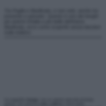
Tra Puglia e Basilicata, e non solo, anche tra
presente e passato. Questo è uno dei borghi
più antichi d’Italia e più belle dell’intera
Basilicata, ecco come scoprirlo senza lasciare
nulla indietro
Un magnifico
borgo
, con un sapore speciale di tempi
antichi, che valorizza
arte
,
cultura
e storia della