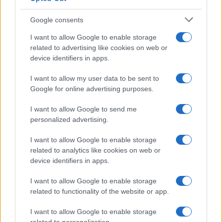
I profumi marini più
gettonati dell’Estate 2026,
freschi e leggeri
Google consents
I want to allow Google to enable storage
related to advertising like cookies on web or
Casa
device identifiers in apps.
Lavanda in vaso sana e
rigogliosa: non commettere
I want to allow my user data to be sent to
questi 3 errori
Google for online advertising purposes.
I want to allow Google to send me
Moda
personalized advertising.
Emma segue il trend di
stagione: bikini con stampa
I want to allow Google to enable storage
animalier ma con un tocco più
related to analytics like cookies on web or
glamour!
device identifiers in apps.
I want to allow Google to enable storage
Viaggi
related to functionality of the website or app.
Montagna ad agosto: 4
località da non perdere per
I want to allow Google to enable storage
una vacanza al fresco