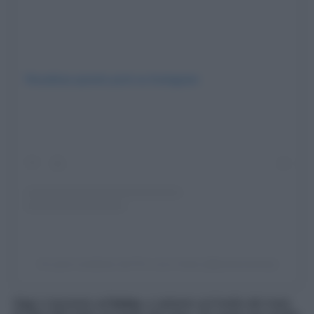
Visualizza questo post su Instagram
Un post condiviso da Pro Loco Irsina (@prolocoirsina)
Oggi ci troviamo ad
Irsina
, e saliamo sul livello del mare