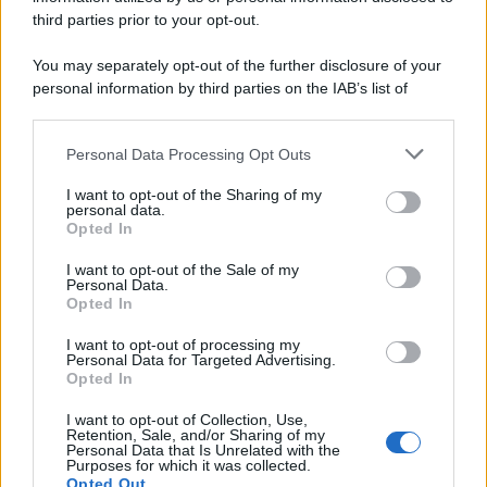
stesso tempo visitare la vicina Puglia.
third parties prior to your opt-out.
You may separately opt-out of the further disclosure of your
personal information by third parties on the IAB’s list of
downstream participants.
Personal Data Processing Opt Outs
This information may also be disclosed by us to third parties
on the IAB’s List of Downstream Participants that may further
I want to opt-out of the Sharing of my
disclose it to other third parties.
personal data.
Opted In
Please note that this website/app uses one or more Google
services and may gather and store information including but
I want to opt-out of the Sale of my
Personal Data.
not limited to your visit or usage behaviour. You may click to
Opted In
grant or deny consent to Google and its third-party tags to
use your data for below specified purposes in below Google
I want to opt-out of processing my
consent section.
Personal Data for Targeted Advertising.
Leggi anche
Opted In
I want to opt-out of Collection, Use,
Retention, Sale, and/or Sharing of my
Personal Data that Is Unrelated with the
Bellezza
Purposes for which it was collected.
Opted Out