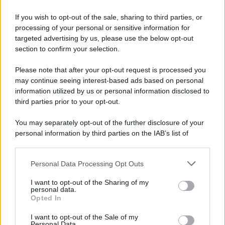
If you wish to opt-out of the sale, sharing to third parties, or
processing of your personal or sensitive information for
targeted advertising by us, please use the below opt-out
section to confirm your selection.
Please note that after your opt-out request is processed you
may continue seeing interest-based ads based on personal
Un post condiviso da Andréa Barbet (@m.o.n.a.j)
information utilized by us or personal information disclosed to
third parties prior to your opt-out.
You may separately opt-out of the further disclosure of your
personal information by third parties on the IAB’s list of
downstream participants.
Personal Data Processing Opt Outs
This information may also be disclosed by us to third parties
on the IAB’s List of Downstream Participants that may further
I want to opt-out of the Sharing of my
disclose it to other third parties.
personal data.
Opted In
Please note that this website/app uses one or more Google
services and may gather and store information including but
I want to opt-out of the Sale of my
Personal Data.
not limited to your visit or usage behaviour. You may click to