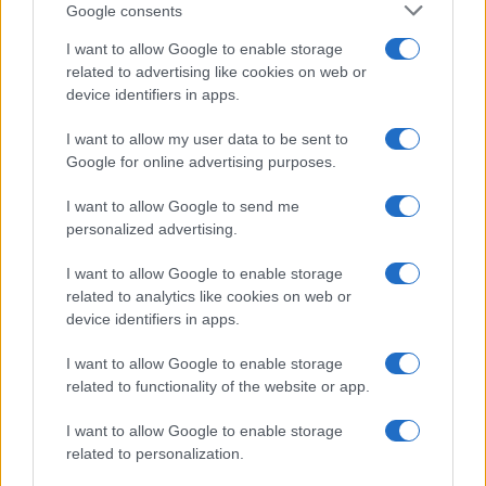
questi 3 errori
Google consents
I want to allow Google to enable storage
related to advertising like cookies on web or
Moda
device identifiers in apps.
Emma segue il trend di
stagione: bikini con stampa
I want to allow my user data to be sent to
animalier ma con un tocco più
glamour!
Google for online advertising purposes.
I want to allow Google to send me
Viaggi
personalized advertising.
Montagna ad agosto: 4
I want to allow Google to enable storage
località da non perdere per
una vacanza al fresco
related to analytics like cookies on web or
device identifiers in apps.
I want to allow Google to enable storage
Viaggi
related to functionality of the website or app.
Isola di Vulcano, cosa vedere
e fare: spiagge, trekking e
I want to allow Google to enable storage
luoghi da non perdere
related to personalization.