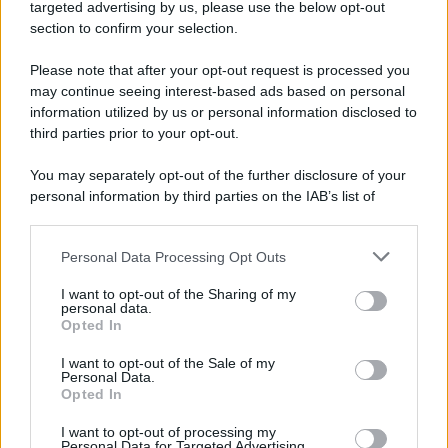
da decenni il brand collabora con dermatologi per offrire
targeted advertising by us, please use the below opt-out
soluzioni efficaci ma delicate, e il Lip Volumizer è
section to confirm your selection.
perfettamente in linea con questa missione. Un regalo che
unisce scienza e sensibilità, bellezza e benessere,
Please note that after your opt-out request is processed you
praticità e piacere. Scegliere il Derm Correxion Lip
may continue seeing interest-based ads based on personal
Volumizer per un’amica, significa regalarle non solo un
prodotto di beauty, ma anche una coccola, un gesto
information utilized by us or personal information disclosed to
d’amore e cura che la farà sentire più bella in un attimo.
third parties prior to your opt-out.
You may separately opt-out of the further disclosure of your
personal information by third parties on the IAB’s list of
downstream participants.
Personal Data Processing Opt Outs
This information may also be disclosed by us to third parties
on the IAB’s List of Downstream Participants that may further
I want to opt-out of the Sharing of my
disclose it to other third parties.
personal data.
Opted In
Please note that this website/app uses one or more Google
services and may gather and store information including but
I want to opt-out of the Sale of my
Personal Data.
not limited to your visit or usage behaviour. You may click to
Opted In
grant or deny consent to Google and its third-party tags to
use your data for below specified purposes in below Google
I want to opt-out of processing my
consent section.
Personal Data for Targeted Advertising.