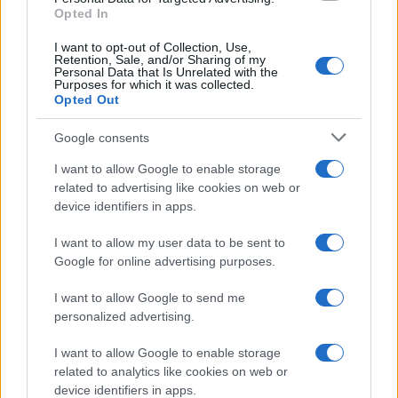
Leggi anche
Opted In
I want to opt-out of Collection, Use,
Retention, Sale, and/or Sharing of my
Personal Data that Is Unrelated with the
Casa
Purposes for which it was collected.
Opted Out
Dove posizionare il divano
secondo il Feng Shui: gli
errori da evitare
Google consents
I want to allow Google to enable storage
related to advertising like cookies on web or
Moda
device identifiers in apps.
Chiara Ferragni, più bella
che mai: al naturale e senza
I want to allow my user data to be sent to
make up VIDEO
Google for online advertising purposes.
I want to allow Google to send me
Viaggi
personalized advertising.
Il borgo più spettacolare della
Costa dei Trabocchi conquista
I want to allow Google to enable storage
tutti: tra vicoli, panorami e spiagge
related to analytics like cookies on web or
da sogno
device identifiers in apps.