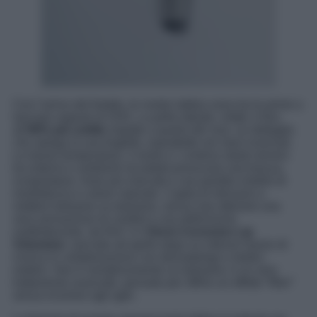
Con l’arrivo del freddo, le nostre labbra sono tra le prime a
lanciare segnali di SOS. La pelle labiale, infatti, è fino
all’
80% più sottile
rispetto a quella del viso: un dettaglio
che spiega la sua fragilità, soprattutto nei mesi invernali.
Le basse temperature, il vento e i continui sbalzi termici
tra esterno e ambienti riscaldati provocano secchezza,
screpolature, linee più marcate e una perdita visibile di
morbidezza e colore naturale. Capita di ritrovarsi a
mettere balsamo su balsamo, senza mai ottenere una
vera sensazione di comfort o una definizione
soddisfacente. da RoC è il
Derm Correxion Lip
Volumizer
, lanciato ad aprile dopo un intenso lavoro di
ricerca in collaborazione con dermatologi e medici
estetici. Non è semplicemente un balsamo: è un vero
trattamento avanzato, pensato per offrire un effetto “filler”
senza ricorrere agli aghi.