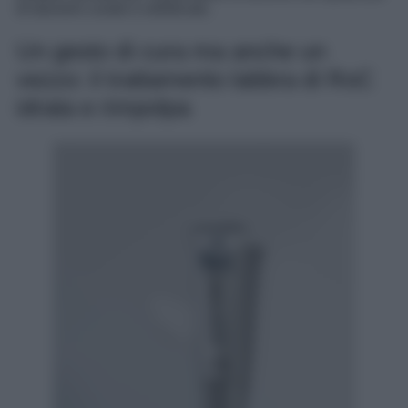
di davvero curato e sofisticato.
Un gesto di cura ma anche un
vezzo: il trattamento labbra di RoC
idrata e rimpolpa