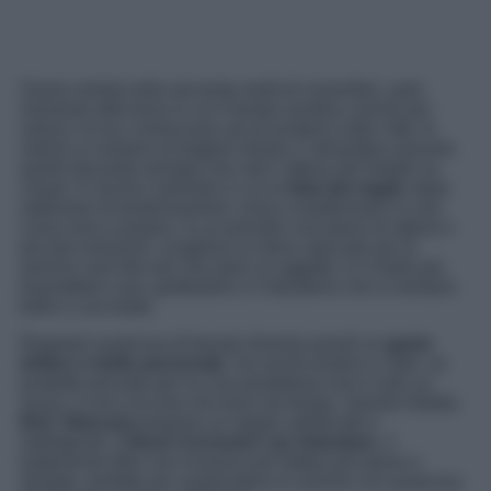
Siamo entrati nella seconda metà di novembre, quel
momento dell’anno in cui il tempo sembra correre più
veloce: le luci cominciano ad accendersi nelle città, le
vetrine si vestono di bagliori dorati e l’atmosfera assume
quella frizzante energia che solo l’attesa del Natale sa
creare. È anche il periodo in cui la
lista dei regali
, dopo
settimane di tentennamenti, inizia a trasformarsi in una
corsa vera e propria. In un periodo così pieno di attese e
piccole emozioni, scegliere un dono speciale per le
amiche vuol dire più che dare un oggetto: è il modo per
trasmettere cura, gratitudine e il desiderio che si sentano
belle e coccolate.
Regalare qualcosa di beauty diventa quindi un
gesto
intimo e molto personale
, ma anche pratico e utile: un
prodotto pensato per la cura quotidiana non è solo un
vezzo, è una coccola che dura nel tempo. Questo Natale,
RoC Skincare
propone un regalo sofisticato e
intelligente: il
Derm Correxion Lip Volumizer
, il
trattamento filler non invasivo per labbra più piene e
idratate, perfetto per sorprendere le amiche con qualcosa