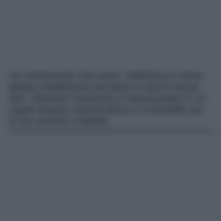
Un trattamento che nutre, ridefinisce e dona
labbra visibilmente più piene in pochi minuti.
RoC Skincare trasforma il volumizzante in un
regalo beauty sorprendente e irresistibile per
le tue amiche a Natale.