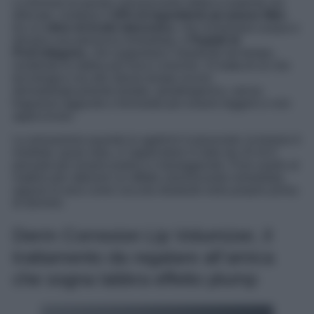
La formula di questo volumizzante labbra è potente ma
delicata: contiene il
25% di ingredienti ad azione filler
,
tra cui
sfere di Acido Ialuronico
, che richiamano acqua e
donano una pienezza immediata, e
Peptidi di
ProCollagene
, che supportano l’elasticità nel tempo,
rendendo le labbra più lisce e toniche. Si tratta di un mix
tecnologico ma allo stesso tempo sicuro:
dermatologicamente testato, ipoallergenico, senza
fragranze aggiunte e formulato per essere leggero e non
appiccicoso.
La sensazione quando lo applichi è piacevole: la texture è
morbida, quasi seta, e l’applicatore in tubo da 10 ml è
pensato per essere pratico e maneggevole. Puoi usarlo al
mattino per ottenere un effetto volumizzante immediato,
oppure la sera come coccola idratante extra proprio prima
di dormire.
Derm Correxion Lip Volumizer, il
trattamento da regalare all’amica
che sogna labbra effetto plump