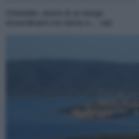
Orbetello, storia di un borgo
straordinario tra storia e… vip!