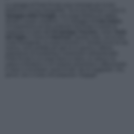
Le spiagge di Porto Ercole sono rinomate per la loro
bellezza e la loro tranquillità. Tra le più famose ci sono la
Spiaggia della Feniglia
, una lunga distesa di sabbia
dorata e acque cristalline, e la Spiaggia di
Cala Galera
.
Un’esperienza da fare partendo dal borgo è quella di
esplorare le isole dell’
Arcipelago Toscano
, come l’
Isola
del Giglio
e l’Isola di
Giannutri
. Queste isole, con le loro
coste frastagliate, le acque turchesi e i fondali ricchi di vita
marina, sono perfette per gite di un giorno e offrono
esperienze di snorkeling e immersioni indimenticabili.
Porto Ercole è un luogo dove la storia, la cultura e la
natura si fondono in un insieme armonioso e affascinante.
E dove si incontrare i gusti di tutti i tipi di viaggiatori. Ora,
perciò, non vi resta che preparare i bagagli!