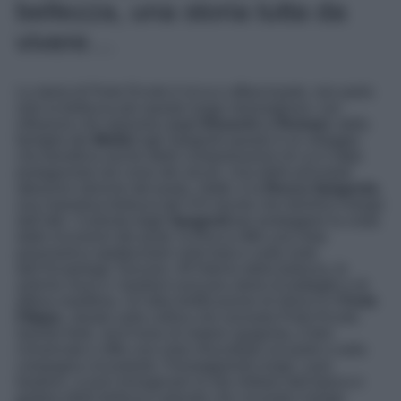
bellezza, una storia tutta da
vivere…
La storia di Porto Ercole è ricca e affascinante, non parla
solo la bellezza per questo luogo meraviglioso: con
influenze che spaziano dagli
Etruschi
ai
Romani
, dalla
famiglia dei
Medici
agli Spagnoli questo è un villaggio
che beneficia anche delle contaminazioni di cui è stato
protagonista nel corso dei secoli. Una delle principali
attrazioni storiche del posto, infatti, è la
Rocca Spagnola
,
una maestosa fortezza del XVI secolo che domina il borgo
dall’alto. Costruita dagli
Spagnoli
per proteggere la costa
dalle incursioni dei pirati, la Rocca offre una vista
panoramica spettacolare sulla baia e sulle isole
dell’Arcipelago Toscano. All’interno della fortezza, le
antiche mura e i bastioni evocano storie di battaglie e di
difesa marittima. Un’altra fortificazione di rilievo è il
Forte
Filippo
, situato sulla collina che sovrasta Porto Ercole.
Questo forte, anch’esso di origine spagnola, è ben
conservato e offre una vista mozzafiato sul porto e sulla
campagna circostante. Passeggiando lungo i suoi
bastioni, si può immaginare la vita militare dell’epoca e
godere della bellezza naturale che circonda il borgo.