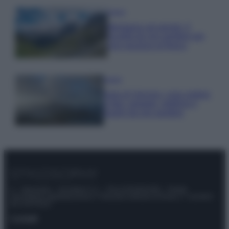
Viaggi
Montagna ad agosto: 4
località da non perdere per
una vacanza al fresco
Viaggi
Isola di Vulcano, cosa vedere
e fare: spiagge, trekking e
luoghi da non perdere
© – Stylosophy – Anicaflash S.r.l. – P.Iva 01816001000 – Testata
Giornalistica registrata presso il Tribunale ordinario di Roma, n° 111/2022
del 21/07/2022
Contatti