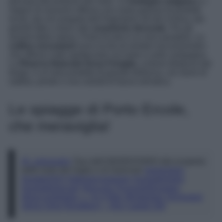
pervasa dal profumo del mare. Le
botteghe artigiane
e i
negozi di souvenir offrono una vasta gamma di prodotti
locali, dai vini pregiati dell’Argentario all’olio d’oliva, dai
gioielli fatti a mano alle
ceramiche decorate
. Per gli
amanti della natura, Porto Ercole è un vero paradiso. Le
colline circostanti
sono ricche di sentieri escursionistici
che offrono viste spettacolari sul mare e sulla campagna.
La
Riserva Naturale Duna Feniglia,
a breve distanza dal
borgo, è un’area protetta di grande bellezza, con dune di
sabbia, pinete e una varietà di fauna selvatica.
Le spiagge di Porto Ercole,
che meraviglia!
@_stylosophy
Tour dell’ARGENTARIO alla scoperta
delle Isole del Giglio e di Giannutri
#argentario
#estate2024
#ideeperviaggiare
#isoladelgiglio
#isoladigiannutri
#toscana
#consiglidiviaggio
#tiraccontolitalia
♬ As It Was (Bridgerton Orchestral
String Style Rendition) – Hits Capital 200