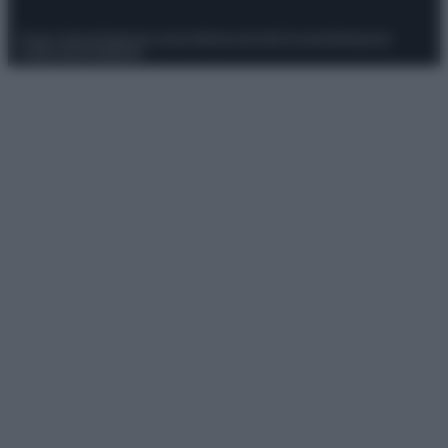
Privacy Policy
Preferenze privacy
Mappa del sito
Chi siamo
Redazione
Codice Etico
Pubblicità