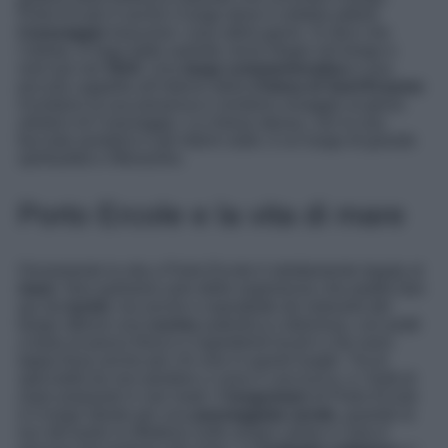
Porto Ercole è anche il luogo dove il celebre pittore
Caravaggio
trascorse i suoi ultimi giorni. Si dice che
l’artista, in fuga dalle autorità, trovò rifugio nel borgo e
morì qui nel
1610
. Una
targa commemorativa
e una
piccola cappella all’interno della
Chiesa di Sant’Erasmo
ricordano la sua presenza e rendono omaggio al genio
artistico di Caravaggio. La chiesa stessa, con la sua
facciata semplice e gli interni sobri, è un luogo di grande
spiritualità e riflessione.
Porto Ercole e la vita di mare
Ovviamente la vita a Porto Ercole è strettamente legata al
mare
. Non parliamo solo delle esperienze che potete fare
qui da
turisti
, ma anche e soprattutto de ristoranti del
borgo offrono una
cucina
autentica e deliziosa, con piatti
a base di pesce fresco e ingredienti locali e che sono
tappa fissa anche per chi vive in questi luoghi. Tra le
specialità da non perdere ci sono il cacciucco, e i frutti di
mare preparati in vari modi. Il
lungomare
di Porto Ercole
è il luogo ideale per una
passeggiata serale
, quando le
luci del porto si riflettono sulle acque calme e l’aria è