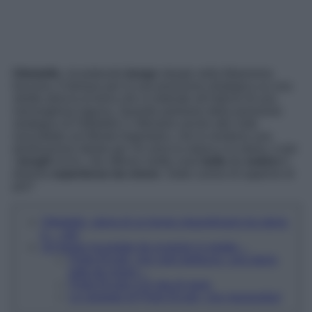
Orbetello
, incantevole
borgo
situato nella Maremma
toscana, è famoso per la sua posizione strategica su una
stretta striscia di terra che si estende all’interno di una
meravigliosa laguna. Quando parliamo della posizione
strategica di Orbetello ci riferiamo anche alle viste
mozzafiato sul Monte Argentario, che lo rendono una
destinazione ideale per chi ama la natura e la storia, e per
i
borghi
vicini, che offrono molte cose
belle
da
vedere
e
diverse
esperienze da vivere
. Siete curiosi di saperne di
più?
Orbetello, storia di un borgo straordinario tra storia
e… vip!
Un borgo incantato da scoprire in estate…
Porto Ercole, non solo bellezza, una storia
tutta da vivere…
Porto Ercole e la vita di mare
Le spiagge di Porto Ercole, che meraviglia!