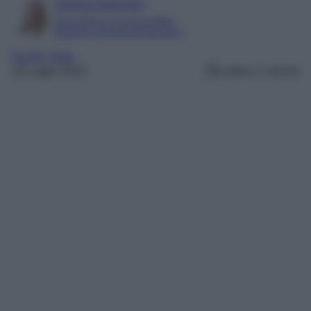
Serena Basciani
Giornalista e Content Editor
Esperta in Personal Branding
Borghi
, 
Italia
25 Luglio 2024
Lettura: 5 minuti