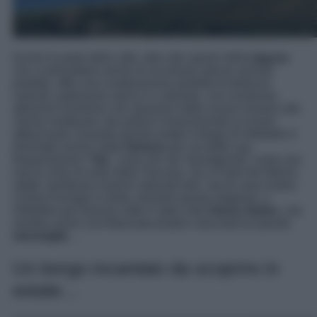
Anche la parte della città, oltre allo spazio della
laguna
che vi permetterà anche di incontrare specie animali
protetta, offre una combinazione perfetta di bellezze
naturali, patrimonio storico e culturale, con numerose
attrazioni turistiche che spaziano dalle rovine romane alle
chiese medievali, dai palazzi rinascimentali ai musei
affascinanti. Durante questa estate il borgo di Orbetello è
diventato anche molto
famoso
per via delle sue
frequentazioni “
Vip
“, cosa che sta “travolgendo” come non
mai le zone di mare della Toscana. Se a Forte Dei Marmi,
infatti, sembrano essersi radunati tutti i vip di casa nostra,
Chiara Ferragni in testa, durante questa stagione, a
Orbetello per diverse volte è stato visto
Henry Styles
, che
sembra avere una fidanzata proprio nascosta tra queste
meraviglie
…
Un borgo incantato da scoprire in
estate…