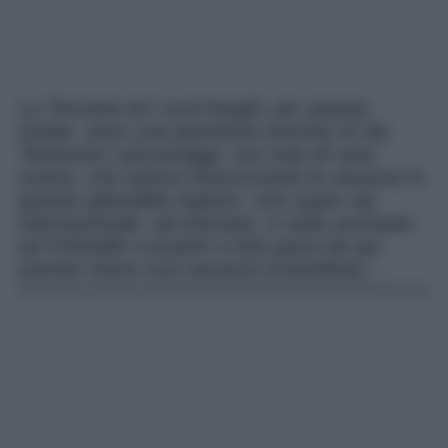
La Toscana ed i suoi borghi, per questa
estate, sono una questione (anche) di Vip.
Tantissimi i personaggi, non solo di casa
nostra, che stanno trascorrendo le vacanze in
questa splendida regione. Uno super vip
internazionale, ad esempio, è stato avvistato
ad Orbetello e proprio a due passi da qui
potrete vivere una vacanza straordinari,…