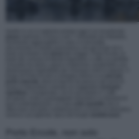
Quello in cui vi vogliamo portare oggi è un incantevole
paese
marinaro si trova a soli 7 chilometri da Orbetello,
facilmente raggiungibile in auto o in bicicletta,
percorrendo la strada panoramica che già di per sé vi
porta ad entrare nel
mood
del viaggio. Porto Ercole, fa
parte del comune di Monte Argentario, e offre un perfetto
connubio tra storia, natura e tradizione, rendendolo una
destinazione imperdibile per chiunque visiti la regione. Il
borgo di Porto Ercole si sviluppa intorno a un
piccolo
porto naturale
, dove le barche da pesca e gli yacht di
lusso si mescolano creando un suggestivo
scenario
marittimo
. Il lungomare, con le sue palme e i caffè
all’aperto, invita a passeggiate rilassanti e a momenti di
pura contemplazione. Le case
color pastello
che si
affacciano sul porto contribuiscono a creare un’atmosfera
serena e accogliente, tipica dei borghi
mediterranei
.
Porto Ercole, non solo