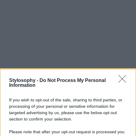
Stylosophy -
Do Not Process My Personal
Information
If you wish to opt-out of the sale, sharing to third parties, or
processing of your personal or sensitive information for
targeted advertising by us, please use the below opt-out
section to confirm your selection.
Please note that after your opt-out request is processed you