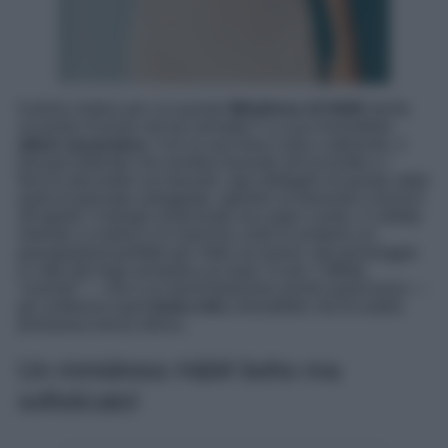
Il primo motivo per cui questo
Minidress di H&M
merita
un posto d’onore nel tuo armadio? La sua irresistibile
allure vacanziera
. Con la sua linea corta e aderente, il
tessuto traforato che sembra lavorato all’uncinetto e i
fiocchi decorativi sul davanti, ogni dettaglio di questo abito
parla di giornate soleggiate, aperitivi al tramonto e brunch
all’aperto. Il design essenziale ma super curato, il colletto
rotondo a costine e le maniche corte lo rendono un
passepartout perfetto per mille occasioni: dal pomeriggio
in città alla fuga romantica al mare. In più, l’effetto
“crochet” — che è un trend fortissimo anche quest’anno —
gli conferisce quel
boho-chic
irresistibile che fa subito
primavera senza sforzo.
Un minidress H&M boho ma
sofisticato!