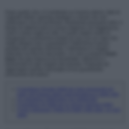
Dopo quello che ci è sembrato un inverno eterno, fatto di
cappotti infiniti, layering strategici e stivali che non
vedevamo l’ora di archiviare, finalmente possiamo dirlo: è
tempo di abbracciare la nuova stagione con leggerezza,
colori e tanta voglia di stile. E quale miglior modo di
inaugurare la primavera-estate se non con un capo che
mette allegria solo a guardarlo? H&M firma il pezzo
perfetto per questo momento: il Minidress in maglia
traforata con fiocchi decorativi. Un vero e proprio
must-
have
che già impazza tra trendsetter, influencer e
fashioniste di ogni angolo del pianeta. Preparati ad
aggiungere questa meraviglia al tuo guardaroba
primaverile ed estivo!
Il minidress firmato H&M per look primaverili ed
estivi all’insegna della spensieratezza e dello stile
Un minidress H&M boho ma sofisticato!
Il minidress di H&M ad un prezzo davvero folle!
Come indossare l’Abito di H&M: mille idee, un solo
abito