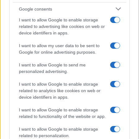
tutti: tra vicoli, panorami e spiagge
Google consents
da sogno
I want to allow Google to enable storage
related to advertising like cookies on web or
Moda
device identifiers in apps.
Samira Lui sfoggia il beach
look perfetto per l’estate:
I want to allow my user data to be sent to
scoprilo qui!
Google for online advertising purposes.
I want to allow Google to send me
Bellezza
personalized advertising.
I profumi marini più
I want to allow Google to enable storage
gettonati dell’Estate 2026,
freschi e leggeri
related to analytics like cookies on web or
device identifiers in apps.
I want to allow Google to enable storage
Casa
related to functionality of the website or app.
Lavanda in vaso sana e
rigogliosa: non commettere
I want to allow Google to enable storage
questi 3 errori
related to personalization.