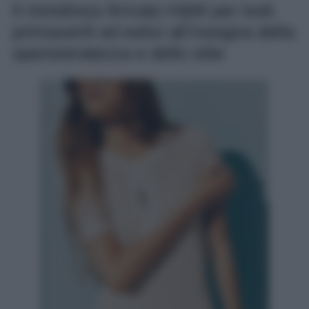
Il minidress firmato H&M per look
primaverili ed estivi all’insegna della
spensieratezza e dello stile