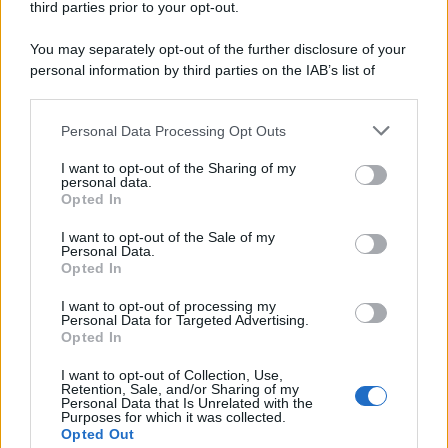
vero spirito dell’estate.
third parties prior to your opt-out.
You may separately opt-out of the further disclosure of your
personal information by third parties on the IAB’s list of
downstream participants.
Personal Data Processing Opt Outs
This information may also be disclosed by us to third parties
on the IAB’s List of Downstream Participants that may further
I want to opt-out of the Sharing of my
disclose it to other third parties.
personal data.
Opted In
Please note that this website/app uses one or more Google
services and may gather and store information including but
I want to opt-out of the Sale of my
Personal Data.
not limited to your visit or usage behaviour. You may click to
Opted In
grant or deny consent to Google and its third-party tags to
use your data for below specified purposes in below Google
I want to opt-out of processing my
consent section.
Personal Data for Targeted Advertising.
Leggi anche
Opted In
I want to opt-out of Collection, Use,
Retention, Sale, and/or Sharing of my
Viaggi
Personal Data that Is Unrelated with the
Purposes for which it was collected.
Il borgo più spettacolare della
Opted Out
Costa dei Trabocchi conquista