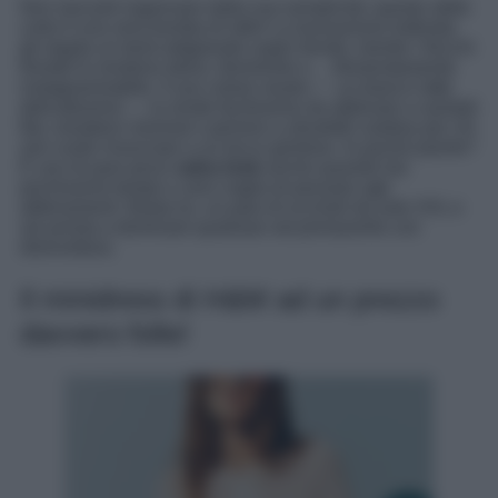
Non lasciarti ingannare dalla sua semplicità: questo abito
corto è una vera bomba di stile! La lavorazione traforata
gli regala un twist artigianale super trendy, mentre i fiocchi
frontali lo rendono dolce, femminile e… tremendamente
instagrammabile. Il suo colore neutro — un bianco latte
delicatissimo — lo rende facilissimo da abbinare a sandali
flat, sneakers minimal o persino a stivaletti cowboy per chi
non vuole rinunciare a un tocco grintoso. In poche parole?
È uno di quei pezzi
salva look
anche quando hai
pochissimo tempo o zero voglia di pensare agli
abbinamenti. Basta lui, un paio di occhiali da sole XXL e
sei pronta a dominare qualsiasi set primaverile con
disinvoltura.
Il minidress di H&M ad un prezzo
davvero folle!