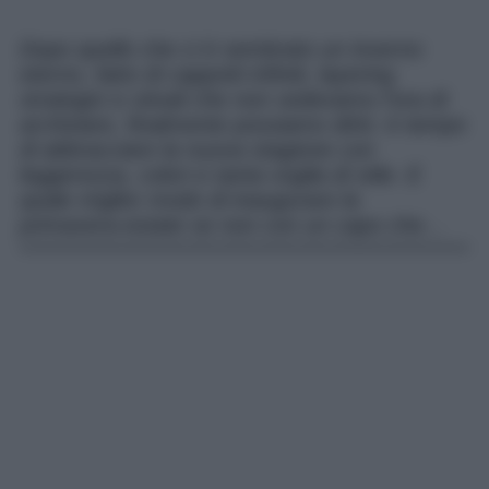
Dopo quello che ci è sembrato un inverno
eterno, fatto di cappotti infiniti, layering
strategici e stivali che non vedevamo l’ora di
archiviare, finalmente possiamo dirlo: è tempo
di abbracciare la nuova stagione con
leggerezza, colori e tanta voglia di stile. E
quale miglior modo di inaugurare la
primavera-estate se non con un capo che…