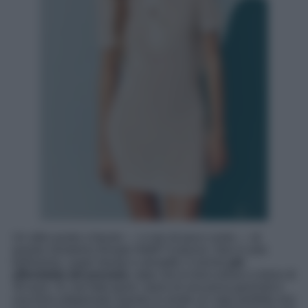
Un altro punto a favore — e non di poco conto — di
questo minidress firmato H&M? Il prezzo. Non è solo
bellissimo, super trendy e versatile: è anche
più
affordable del previsto
, dato che lo trovi online a meno di
30 euro. Sì, hai letto bene: meno di una pizza gourmet e
una birra artigianale! Questo lo rende un capo perfetto non