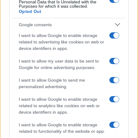
Personal Data that Is Unrelated with the
Casa
Purposes for which it was collected.
Opted Out
Lavanda in vaso sana e
rigogliosa: non commettere
questi 3 errori
Google consents
I want to allow Google to enable storage
related to advertising like cookies on web or
Moda
device identifiers in apps.
Emma segue il trend di
stagione: bikini con stampa
I want to allow my user data to be sent to
animalier ma con un tocco più
glamour!
Google for online advertising purposes.
I want to allow Google to send me
Viaggi
personalized advertising.
Montagna ad agosto: 4
I want to allow Google to enable storage
località da non perdere per
una vacanza al fresco
related to analytics like cookies on web or
device identifiers in apps.
I want to allow Google to enable storage
Viaggi
related to functionality of the website or app.
Isola di Vulcano, cosa vedere