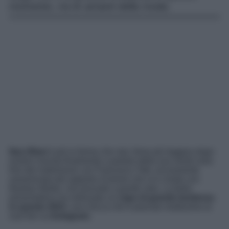
momento, tra le amanti della moda.
Ilary Blasi
è più in forma che mai, forse più leggera dopo
essere riuscita finalmente a parlare della sua verità sulla
fine del matrimonio con Francesco Totti, sicuramente
rasserenata dal rapporto d’amore che si è creato con
Bastian Muller, che procede a gonfie vele. La bella
presentatrice ha indossato un
capo di grande tendenza
in questo 2023
, una chicca che è piaciuto moltissimo ai
suoi fan su
Instagram
.