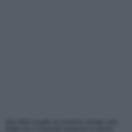
Ilary Blasi sceglie un montone vintage color
beige che è di grande tendenza in questo