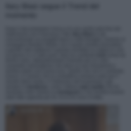
Ilary Blasi segue il Trend del
momento
Dopo il documentario Unica e le sue verità sulla fine del
matrimonio con Francesco Totti,
Ilary Blasi
si sta
concentrando sui progetti futuri e sulla famiglia, insieme al
compagno Bastian Muller con il quale sembra procedere
a gonfie vele sebbene il gossip vorrebbe la coppia in crisi
un giorno sì, e l’altro pure. Ilary ha cambiato
look
ormai da
diversi mesi, abbandonando il biondo per un color
caramello meraviglioso che dona ai suoi lineamenti e
sembra darle una nuova luce. Quello che non è cambiato,
invece, è l’amore che la conduttrice romana nutre per il
mondo della moda, e l’interesse nell’acquistare capi
sempre in
tendenza
, come l’ultimo
capo-spalla
che ha
mostrato nelle Stories su
Instagram
e che sembra essere
stato fatto apposta per lei. Ecco di cosa si tratta.