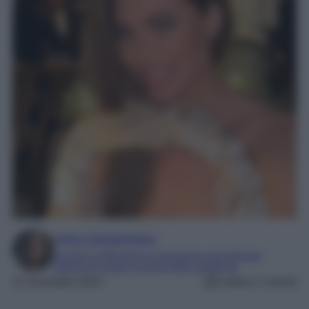
Irene Sangermano
Laureta in letteratura e traduzione interculturale
Esperta in moda e mondo dello spettacolo
21 Dicembre 2023
Lettura: 2 minuti