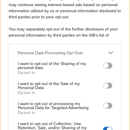
dalla Blasi, che è perfetta con queste nuances addosso.
may continue seeing interest-based ads based on personal
Ilary è una vera e propria maestra quando si tratta di outfit
e non si smentisce mai, neppure questa volta, cavalcando
information utilized by us or personal information disclosed to
il
trend del momento
con grande classe.
third parties prior to your opt-out.
You may separately opt-out of the further disclosure of your
personal information by third parties on the IAB’s list of
downstream participants.
Personal Data Processing Opt Outs
This information may also be disclosed by us to third parties
on the IAB’s List of Downstream Participants that may further
I want to opt-out of the Sharing of my
disclose it to other third parties.
personal data.
Opted In
Please note that this website/app uses one or more Google
services and may gather and store information including but
I want to opt-out of the Sale of my
Personal Data.
not limited to your visit or usage behaviour. You may click to
Opted In
grant or deny consent to Google and its third-party tags to
use your data for below specified purposes in below Google
I want to opt-out of processing my
consent section.
Personal Data for Targeted Advertising.
Leggi anche
Opted In
I want to opt-out of Collection, Use,
Retention, Sale, and/or Sharing of my