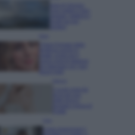
Isola di Vulcano,
cosa vedere e fare:
spiagge, trekking e
luoghi da non
perdere
Moda
Chiara Ferragni detta
tendenza anche in
estate: scopri qui il
nuovo must di stagione
da indossare con i tuoi
beach look!
Bellezza
5 scrub corpo fai
da te per una
pelle liscia e
levigata a prova di
Estate
Casa
Come organizzare il
frigorifero in estate: 5