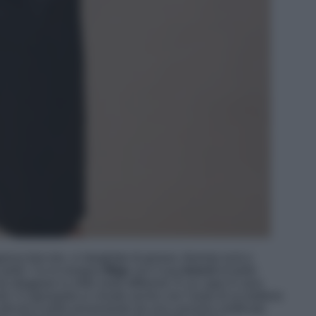
anza bon ton, vi sbagliate di grosso: diventa rock e
 pelle. Ce lo insegna
Maje
con il suo
trench
di pelle
 sfoggiare in mille modi differenti. È un capo in vera
nti. Il capospalla si chiude anche con l’aiuto di un bottone
articolo è pelle proveniente da una conceria certificata