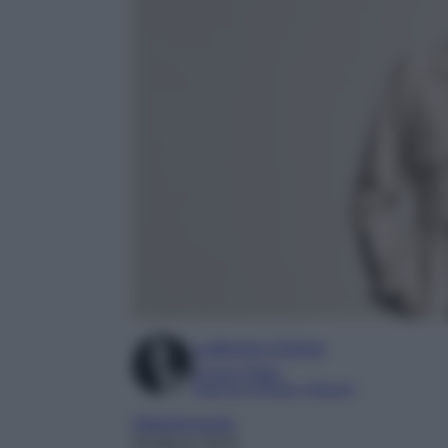
Ludovica Cimino
Content Editor
Esperta di Moda e Beauty
Abbigliamento
26 Marzo 2023