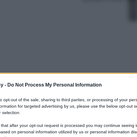
y -
Do Not Process My Personal Information
: il trench coat di pelle è la giacca perfetta
di moda. Scopriamo insieme i 6 modelli più
to opt-out of the sale, sharing to third parties, or processing of your per
formation for targeted advertising by us, please use the below opt-out s
 selection.
 that after your opt-out request is processed you may continue seeing i
ased on personal information utilized by us or personal information dis