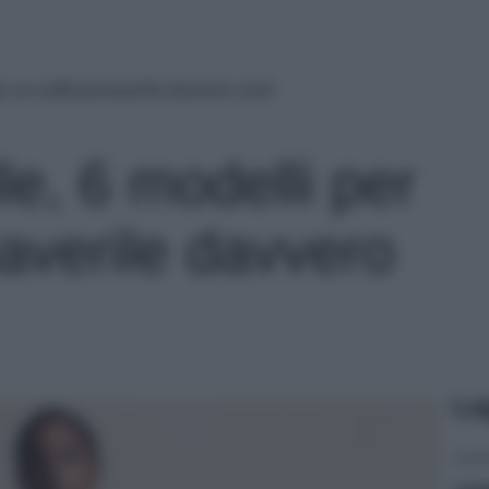
r un outfit primaverile davvero cool!
le, 6 modelli per
maverile davvero
Le