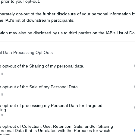
 prior to your opt-out.
rately opt-out of the further disclosure of your personal information by
he IAB’s list of downstream participants.
tion may also be disclosed by us to third parties on the IAB’s List of 
 that may further disclose it to other third parties.
 that this website/app uses one or more Google services and may gath
l Data Processing Opt Outs
including but not limited to your visit or usage behaviour. You may click 
 to Google and its third-party tags to use your data for below specifi
o opt-out of the Sharing of my personal data.
ogle consent section.
In
o opt-out of the Sale of my Personal Data.
 guardaroba femminile, un capo spalla trionfa su tutti: il
petto classico e sofisticato è infatti un evergreen
In
grado di valorizzare qualsiasi completo, da quelli più
militare (non a caso, l’espressione “trench coat” significa
to opt-out of processing my Personal Data for Targeted
h ha ben presto catturato l’attenzione di designer e case di
ing.
In
razione dalla sua funzionalità e dal suo aspetto
corso dei decenni il trench è stato declinato in centinaia
parati, anche se alcuni suoi tratti distintivi, come il collo
o opt-out of Collection, Use, Retention, Sale, and/or Sharing
ersonal Data that Is Unrelated with the Purposes for which it
 restano intoccabili. Protagonista di questa stagione
lected.