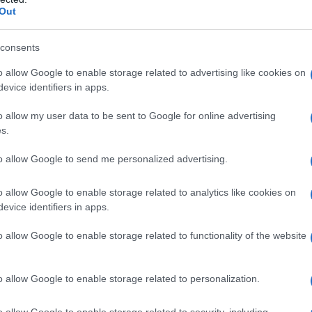
le
. Scopriamo insieme i 6 modelli più belli…
Out
apo rock, audace e super femminile
consents
 essenziale da abbinare con tutto
o molto easy e fresco
o allow Google to enable storage related to advertising like cookies on
n e doppiopetto: un capo bold molto trendy
evice identifiers in apps.
ucida: il capo su cui investire per gli anni a venire
contemporaneo da aggiungere al guardaroba
o allow my user data to be sent to Google for online advertising
s.
in pelle nera: un capo
to allow Google to send me personalized advertising.
er femminile
o allow Google to enable storage related to analytics like cookies on
evice identifiers in apps.
o allow Google to enable storage related to functionality of the website
o allow Google to enable storage related to personalization.
o allow Google to enable storage related to security, including