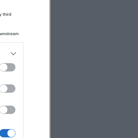
 third
Downstream
er and store
to grant or
ed purposes