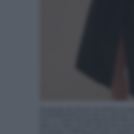
Se pensate che il trench sia sinonimo di eleg
insospettabilmente sensuale se realizzato in
nero: un classico del guardaroba femminile da
pelle con cintura sul retro retta da due passa
sul davanti. Il materiale principale di questo 