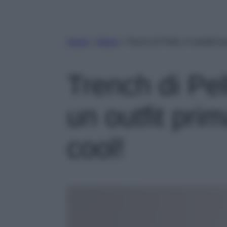
Home
»
Moda
»
Trench di Pelle, 6 modelli pe
Trench di Pel
un outfit pri
cool!