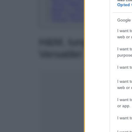
Tommy Hilfiger accende la primavera!
Opted 
Max&Co. Trench Doppiopetto in Ottoman
Rains, Il trench con cappuccio. Perfetto
Twinset, Trench in crêpe con cintura. L
Google 
I want t
web or d
H&M, lungo di un a
I want t
Versatile!
purpose
I want 
I want t
web or d
I want t
or app.
I want t
I want t