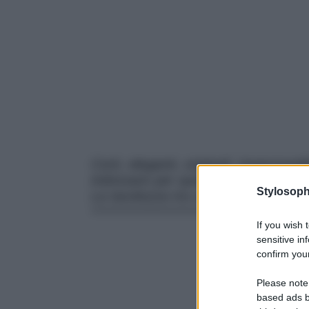
Corti, eleganti, originali, impermeab
indossare per questa stagione, l’imp
Stylosoph
La tavolozza tra cui cercare è dav
If you wish 
sensitive in
confirm your
Please note
based ads b