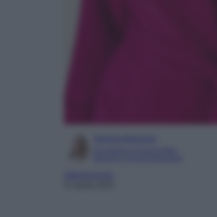
Serena Basciani
Giornalista e Content Editor
Esperta in Personal Branding
Abbigliamento
21 Aprile 2023