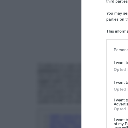
third parties
You may sepa
parties on t
This informa
Participants
Please note
Persona
information 
deny consent
I want t
in below Go
Si tratta di un capo che è un autentico must 
Opted 
primavera
è praticamente inevitabile: il tem
che non sia troppo pesante, il bisogno di no
super cool
in questa parte di stagione come
I want t
indossare un mood di tendenza? Vi basterà da
Opted 
per accorgervi che una delle cose che sta a
di queste giacche. Siete curiose abbastanza
I want 
potete trovare sul mercato…
Advertis
Opted 
H&M, lungo di un arancio acceso. Supe
I want t
Silvan Heach, un originalissimo modell
of my P
Max Mara, Trench corto in cotone anti
was col