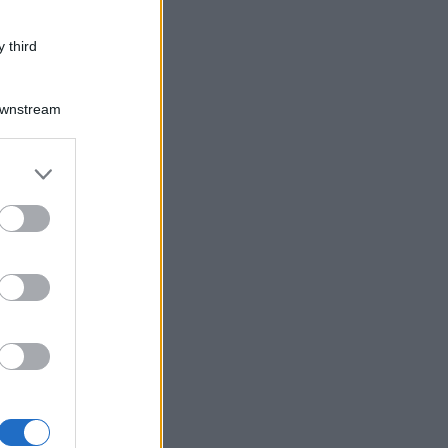
 third
Downstream
er and store
to grant or
ed purposes