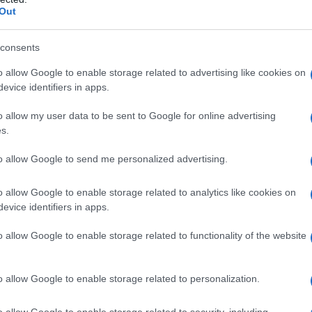
 in risalto il tuo sorriso
Out
a evitare e quelli su cui
consents
o allow Google to enable storage related to advertising like cookies on
iso smagliante
evice identifiers in apps.
o allow my user data to be sent to Google for online advertising
erà solo le tue labbra ma farà apparire
i tuoi denti più
s.
 dunque conoscere quali sono la regole fondamentali dei
ranno di sovvertire la situazione…
to allow Google to send me personalized advertising.
 sottotoni aranciati
, rei di
mettere in risalto i riflessi
e al marrone), poiché tenderanno a
opacizzare i denti.
o allow Google to enable storage related to analytics like cookies on
uelli
tendenti al blu
che sbiancano visivamente i tuoi
evice identifiers in apps.
un esuberante make up labbra in pieno stile Avatar,
o allow Google to enable storage related to functionality of the website
temperatura di un colore
. Dunque largo al rosso, ma
meglio un bel
Carminio
. Bene anche
prugna e rosa.
in wishlist…
o allow Google to enable storage related to personalization.
ottotono freddo firmato Chanel
o allow Google to enable storage related to security, including