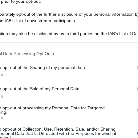
 prior to your opt-out.
rately opt-out of the further disclosure of your personal information by
he IAB’s list of downstream participants.
tion may also be disclosed by us to third parties on the IAB’s List of 
 that may further disclose it to other third parties.
 that this website/app uses one or more Google services and may gath
l Data Processing Opt Outs
including but not limited to your visit or usage behaviour. You may click 
 to Google and its third-party tags to use your data for below specifi
o opt-out of the Sharing of my personal data.
ogle consent section.
In
o opt-out of the Sale of my Personal Data.
ato per un
sorriso più bianco e brillante
. Basta
trasformare l’aspetto dei denti e regalare un look radioso
In
a a leggere, siamo pronti a svelarti quali sono i colori
to opt-out of processing my Personal Data for Targeted
ing.
In
su cui puntare per un sorriso smagliante
reddo firmato Chanel
o opt-out of Collection, Use, Retention, Sale, and/or Sharing
sfumature di Blu elegante e splendente
ersonal Data that Is Unrelated with the Purposes for which it
lected.