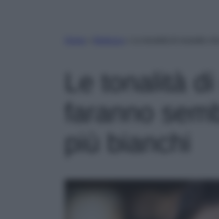
Home
»
Bellezza
»
Le tonalità di rossetto ch
Le tonalità d
faranno sembr
più bianchi