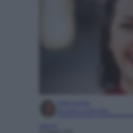
Sofia Gusman
Giornalista e Content Editor
Esperta di linguaggi e tecniche del gior
make-up
22 Maggio 2024