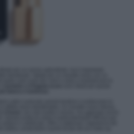
lleato per un sorriso splendente, ma è importante
fetto desiderato. Optate per un rossetto rosso con un
l giallo sulla ruota dei colori e aiuta a neutralizzare le
il
carminio o il fragola scuro
sono ideali per questo
più bianco e luminoso
.
totoni caldi e aranciati, poiché tendono a evidenziare le
 un effetto meno desiderabile. Un rossetto rosso intenso
da
Chanel
, non solo esalta il sorriso, ma aggiunge anche
k. Questa scelta di colore è particolarmente efficace per
o audace e sofisticato. Oltre a migliorare l’apparenza dei
ulle labbra, rendendole il punto focale del tuo make-up.