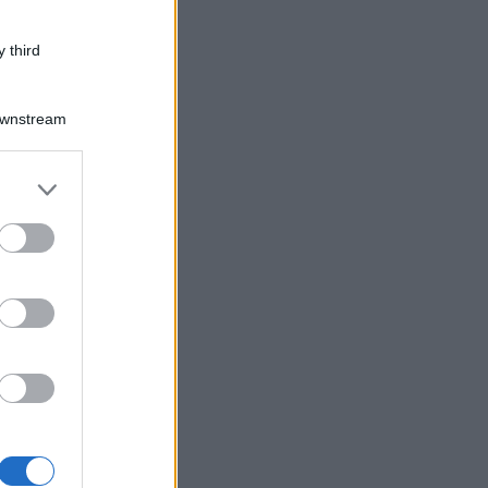
 third
Downstream
er and store
to grant or
ed purposes