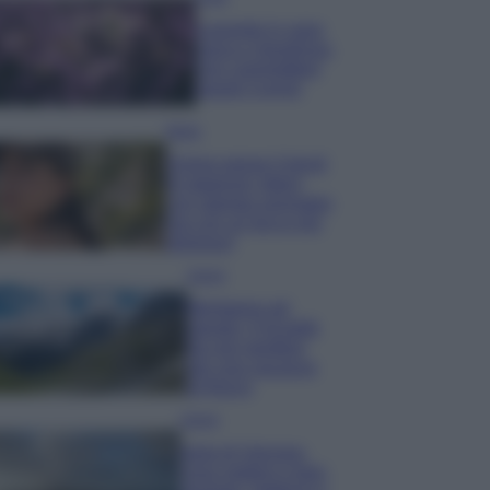
Lavanda in vaso
sana e rigogliosa:
non commettere
questi 3 errori
Moda
Emma segue il trend
di stagione: bikini
con stampa animalier
ma con un tocco più
glamour!
Viaggi
Montagna ad
agosto: 4 località
da non perdere
per una vacanza
al fresco
Viaggi
Isola di Vulcano,
cosa vedere e fare: