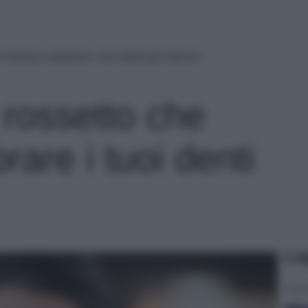
e faranno sembrare i tuoi denti più bianchi
i rossetto che
are i tuoi denti
Le