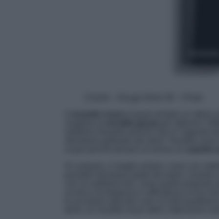
Chanel – Rouge Allure 99 – Pirate
Il
rossetto rosso
è quasi sempre un ottimo a
scegliere la
tonalità giusta
per ottenere l’ef
sottotono bluastro poiché il blu è l’opposto de
sfumature giallastre dei denti. Tonalità come 
scopo perché donano al sorriso un
aspetto 
Al contrario, è meglio evitare i rossi con sot
possibili sfumature gialle dei denti, creando
con un sottotono blu, come quello proposto 
un tocco di eleganza e raffinatezza al tuo loo
le occasioni speciali o per un look quotidian
denti, un rossetto rosso attira l’attenzione s