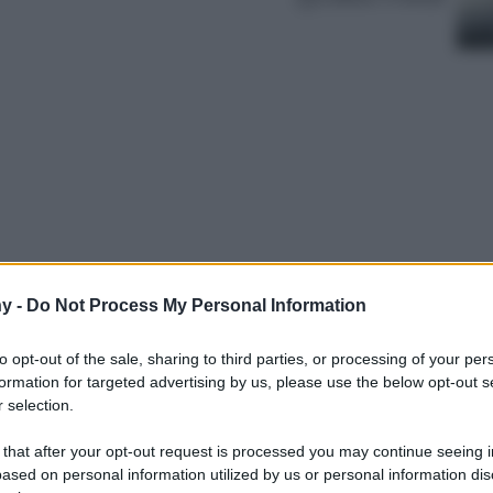
y -
Do Not Process My Personal Information
ssono far sembrare i tuoi denti più bianchi.
orizzare il tuo sorriso e donargli immenso
to opt-out of the sale, sharing to third parties, or processing of your per
formation for targeted advertising by us, please use the below opt-out s
 selection.
 that after your opt-out request is processed you may continue seeing i
ased on personal information utilized by us or personal information dis