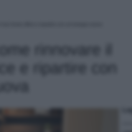
l tuo home office e ripartire con un’energia nuova
ome rinnovare il
ce e ripartire con
uova
Le