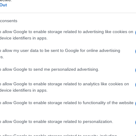
Out
rnate lavorative. Un home office studiato con cura è un
 ma anche per il benessere psicofisico. Ridefinire
rre lo stress e ricreare quell’equilibrio delicato tra vita
consents
con idee e spunti che uniscono estetica e funzionalità.
o allow Google to enable storage related to advertising like cookies on
rgonomica
evice identifiers in apps.
l comfort
 soluzioni salvaspazio
o allow my user data to be sent to Google for online advertising
oncentrazione
s.
 assomiglia
to allow Google to send me personalized advertising.
nia versatile ed
o allow Google to enable storage related to analytics like cookies on
evice identifiers in apps.
o allow Google to enable storage related to functionality of the website
o allow Google to enable storage related to personalization.
o allow Google to enable storage related to security, including