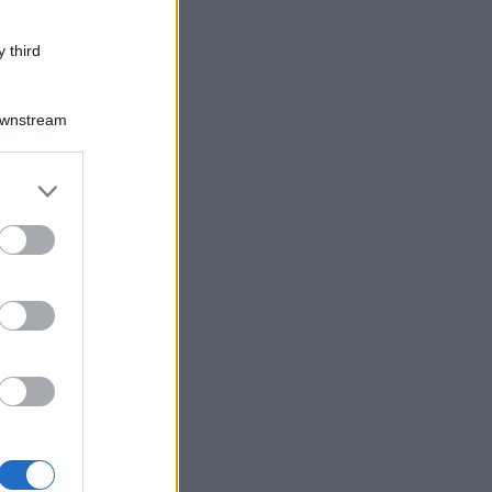
 third
Downstream
er and store
to grant or
ed purposes