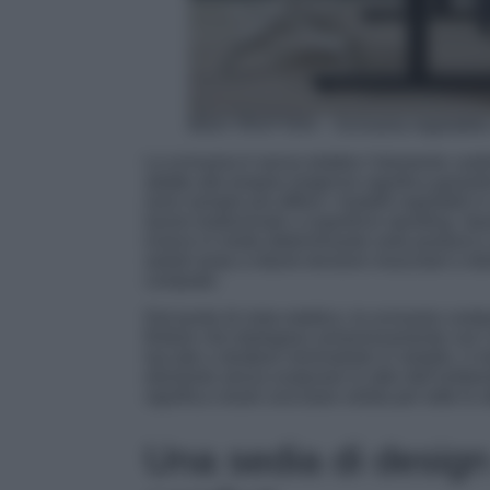
IKEA TROTTEN – Scrivania regolabile 
La scrivania è senza dubbio l’elemento card
adatta alle proprie esigenze significa garant
sono sempre più diffusi i modelli regolabili i
lavoro tradizionale a superficie standing. Q
invece in modo determinante sulla postura e s
seduti aiuta a ridurre tensioni muscolari e dol
computer.
Dal punto di vista estetico, le scrivanie con
finiture che dialogano armoniosamente con l’ar
laccate o strutture minimaliste in metallo, il m
elemento senza snaturare lo stile dell’ambie
significa creare una base solida per tutte le a
Una sedia di design