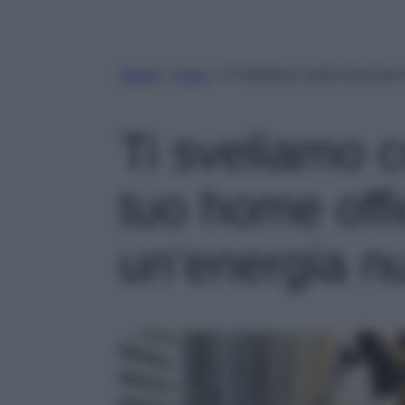
Home
»
Casa
»
Ti sveliamo come rinnovare i
Ti sveliamo c
tuo home offi
un’energia n