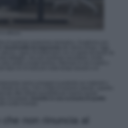
in altezza
ine di qualsiasi postazione domestica. Sceglierne una
ire
funzionalità ed ergonomia
allo stesso tempo. Oggi
n altezza, capaci di trasformarsi con un gesto da tavolo da
uesto dettaglio, che può sembrare secondario, incide
ulla salute a lungo termine. Alternare le ore in piedi e
ori tipici di chi trascorre molto tempo davanti a un
temporanee sanno coniugare la praticità con materiali e
redo di casa. Che si tratti di essenze naturali, superfici
ercato offre infinite possibilità per inserire questo
nte circostante.
Investire in una scrivania di qualità
ltre scelte d’arredo.
 che non rinuncia al