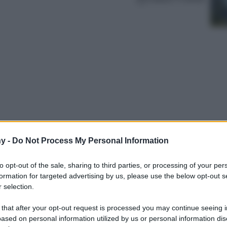
y -
Do Not Process My Personal Information
tazione domestica in uno spazio funzionale e
l rientro con rinnovato entusiasmo.
to opt-out of the sale, sharing to third parties, or processing of your per
formation for targeted advertising by us, please use the below opt-out s
 selection.
 that after your opt-out request is processed you may continue seeing i
ased on personal information utilized by us or personal information dis