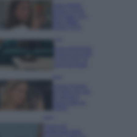
Hailey Bieber
sfoggia il trend
dell’estate con il
bikini effetto
velluto FOTO
Casa
Dove posizionare
il divano secondo
il Feng Shui: gli
errori da evitare
Moda
Chiara Ferragni,
più bella che mai:
al naturale e
senza make up
VIDEO
Viaggi
Il borgo più
spettacolare della