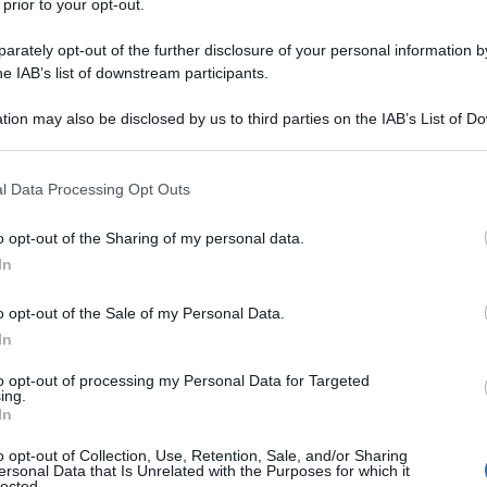
 prior to your opt-out.
rately opt-out of the further disclosure of your personal information by
he IAB’s list of downstream participants.
tion may also be disclosed by us to third parties on the IAB’s List of 
 that may further disclose it to other third parties.
 that this website/app uses one or more Google services and may gath
l Data Processing Opt Outs
including but not limited to your visit or usage behaviour. You may click 
 to Google and its third-party tags to use your data for below specifi
o opt-out of the Sharing of my personal data.
ogle consent section.
In
eriodo di pausa estiva è spesso vissuto come un momento di
elle giornate al mare o delle passeggiate in montagna
o opt-out of the Sale of my Personal Data.
rrati. Tuttavia, questo passaggio non deve per forza
In
efficaci per affrontarlo con slancio è
rinfrescare
Regalarsi una postazione rinnovata significa creare un
to opt-out of processing my Personal Data for Targeted
ne e motivazione nella quotidianità. Non serve
ing.
orgimenti per trasformare il modo in cui viviamo le ore
In
luce naturale, ogni dettaglio contribuisce a rendere
 e produttiva.
o opt-out of Collection, Use, Retention, Sale, and/or Sharing
ersonal Data that Is Unrelated with the Purposes for which it
e attività, vale la pena dedicare del tempo a
ripensare lo
lected.