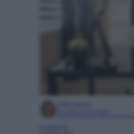
Sofia Gusman
Giornalista e Content Editor
Esperta di linguaggi e tecniche del gior
Arredamento
19 Agosto 2025