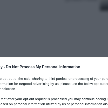
y -
Do Not Process My Personal Information
a manutenzione dell’impianto di
. Ecco come far funzionare a dover i tuoi
to opt-out of the sale, sharing to third parties, or processing of your per
n bel caldo senza sprechi…
formation for targeted advertising by us, please use the below opt-out s
 selection.
 that after your opt-out request is processed you may continue seeing i
ased on personal information utilized by us or personal information dis