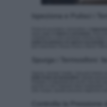
Ispeziona e Pulisci i Te
Prima di accendere i termosifoni, è
important
siano segni di
danni o corrosione
. Assicur
controlla se ci sono eventuali ammaccature o
pulisci la polvere e lo sporco accumulati
s
può ostacolare il flusso d’aria e ridurre l’eff
Spurga i Termosifoni: fai
Spesso, durante l’estate, l’aria può entrare n
bolle d’aria nei termosifoni
. Queste possono
Pertanto, è importante far uscire l’aria dal s
puoi far si che l’impianto rilasci lentamente l
solo l’acqua. Questo processo migliorerà not
Controlla la Pressione 