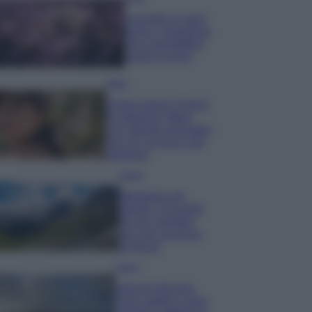
Lavanda in vaso
sana e rigogliosa:
non commettere
questi 3 errori
Moda
Emma segue il trend
di stagione: bikini
con stampa animalier
ma con un tocco più
glamour!
Viaggi
Montagna ad
agosto: 4 località
da non perdere
per una vacanza
al fresco
Viaggi
Isola di Vulcano,
cosa vedere e fare: