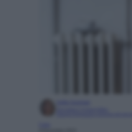
Sofia Gusman
Giornalista e Content Editor
Esperta di linguaggi e tecniche del gior
Casa
9 Novembre 2023