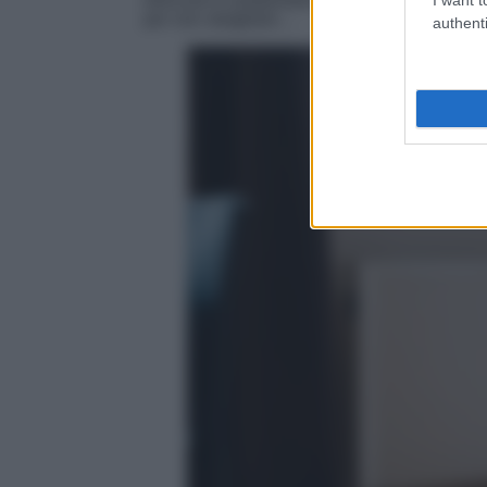
per non sbagliare…
authenti