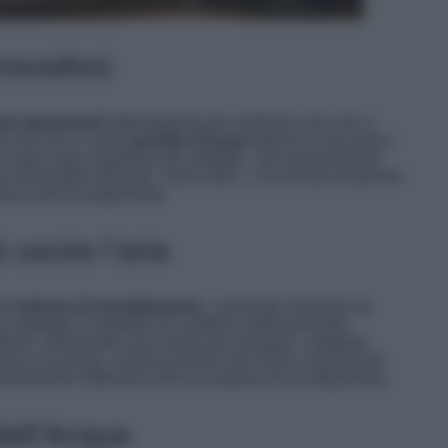
rmosifoni
e ispezionarli
attentamente per verificare che non ci
ati che non ci siano
perdite d’acqua
intorno ai raccordi e
 crepe sulla superficie dei radiatori. Successivamente,
ui termosifoni durante i mesi estivi. L’accumulo di polvere
icienza del riscaldamento.
 uscire l’aria
el
sistema di riscaldamento
, causando il formarsi di
 impedire ai radiatori di scaldarsi uniformemente.
istema. Utilizzando una chiave per spurgare i radiatori,
’aria in eccesso, continua finché non inizia a fuoriuscire
evolmente l’efficienza del tuo sistema di riscaldamento.
dell’Acqua