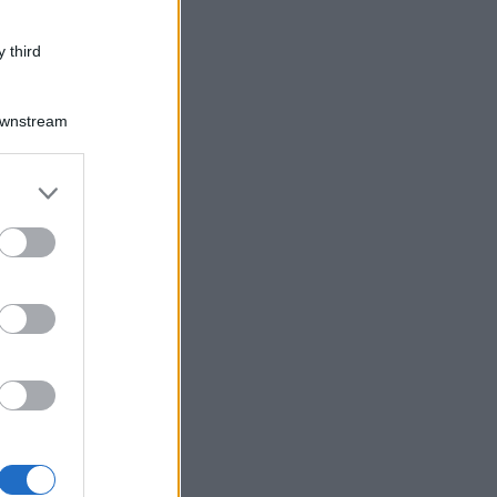
 third
Downstream
er and store
to grant or
ed purposes