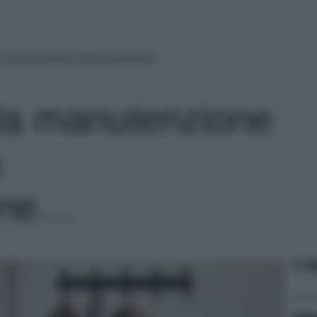
e da fare prima dell’accensione…
 la manutenzione
a
ione…
Le