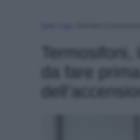
Home
»
Casa
»
Termosifoni, la manutenzion
Termosifoni,
da fare prim
dell’accens