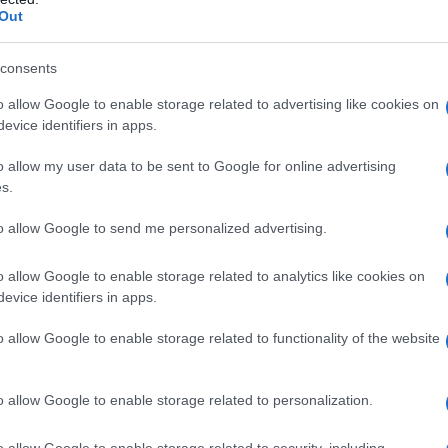
.
Out
ida per un Inverno caldo e confortevole
consents
aria
o allow Google to enable storage related to advertising like cookies on
a
evice identifiers in apps.
osizionati correttamente e non ostruiti
enzione Professionale
o allow my user data to be sent to Google for online advertising
s.
sifoni: la nostra Guida
to allow Google to send me personalized advertising.
o e confortevole
o allow Google to enable storage related to analytics like cookies on
evice identifiers in apps.
o allow Google to enable storage related to functionality of the website
 più fresche è invitabile iniziare a pensare al
sistema di
uolo cruciale nel mantenere calda e accogliente la casa
tante che
funzionino correttamente
. Prima di accenderli
ione adeguata
. Grazie a qualche accorgimento infatti,
o allow Google to enable storage related to personalization.
migliorerà, ma si contribuirà anche a prevenire problemi
Non trascurate i
passaggi cruciali
che stiamo per
rno come dovuto: ecco una Guida da seguire alla lettera
o allow Google to enable storage related to security, including