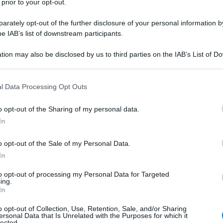
 prior to your opt-out.
rately opt-out of the further disclosure of your personal information by
he IAB’s list of downstream participants.
tion may also be disclosed by us to third parties on the IAB’s List of 
 that may further disclose it to other third parties.
 that this website/app uses one or more Google services and may gath
l Data Processing Opt Outs
including but not limited to your visit or usage behaviour. You may click 
 to Google and its third-party tags to use your data for below specifi
o opt-out of the Sharing of my personal data.
ogle consent section.
In
o opt-out of the Sale of my Personal Data.
freddo
, specie nelle regioni del Nord. Qui i
termosifoni
si
o dell’Italia però, complice un autunno finora mite, si è
In
ta. Ci dispiace deludervi infatti, ma le previsioni meteo
 si abbasseranno
anche nelle regioni del centro e del
to opt-out of processing my Personal Data for Targeted
era Penisola
.
ing.
In
rtunati che avranno bisogno dei riscaldamenti solo per
ca
e assolutamente efficace. Prima dell’ON infatti,
o opt-out of Collection, Use, Retention, Sale, and/or Sharing
ersonal Data that Is Unrelated with the Purposes for which it
 che i termosifoni possano funzionare correttamente ed
lected.