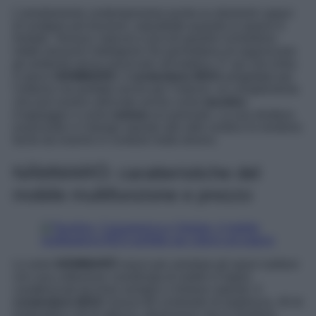
L’arredamento contemporaneo punta su elementi capaci
di svolgere più funzioni, soprattutto quando lo spazio è
limitato. Terrazzi, balconi e piccoli giardini richiedono
infatti soluzioni intelligenti che permettano di organizzare
gli ambienti senza rinunciare all’estetica. E’ qui che entra
in gioco
NÄMMARÖ
, il
contenitore IKEA
progettato per
l’esterno ma perfetto anche per l’interno, un complemento
che può essere utilizzato anche come
tavolino
d’appoggio o come
seduta
occasionale. La sua struttura
essenziale e il design ispirato allo stile nordico lo rendono
facile da inserire in contesti molto diversi.
NÄMMARÖ: caratteristiche del
mobile multifunzione e prezzo
La serie
NÄMMARÖ
nasce per arredare gli spazi outdoor
con una collezione coordinata di mobili in legno
caratterizzati da linee semplici e finiture naturali. Il
contenitore IKEA
misura 80 centimetri di larghezza, 40 di
profondità e 45 di altezza, dimensioni che lo rendono