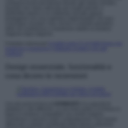
comparsa di piccole fessure dovute agli sbalzi climatici.
Quando non viene utilizzato per lunghi periodi, è
preferibile riporlo in un ambiente asciutto oppure
proteggerlo con una copertura impermeabile che lasci
comunque circolare l’aria. Anche il controllo periodico
delle viti contribuisce a mantenere stabile la struttura
stagione dopo stagione.
Potrebbe interessarti
Il mobile porta TV di H&M Home che
trasforma il soggiorno: il dettaglio eclettico che tutti
vogliono
Design essenziale, funzionalità e
cosa dicono le recensioni
Uno dei punti di forza di
NÄMMARÖ
è la capacità di
adattarsi a stili differenti. Le sue linee pulite e la finitura in
legno lo rendono compatibile con arredi moderni,
scandinavi e persino rustici contemporanei. Può essere
affiancato a sedute coordinate della stessa collezione