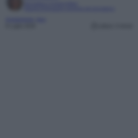
Giornalista e Content Editor
Esperta di linguaggi e tecniche del giornalismo
Arredamento
, 
ikea
8 Luglio 2026
Lettura: 3 minuti