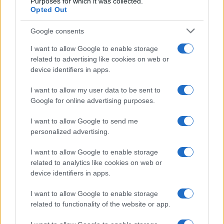
Purposes for which it was collected.
Opted Out
Dove posizionare il divano
secondo il Feng Shui: gli
errori da evitare
Google consents
I want to allow Google to enable storage
related to advertising like cookies on web or
Moda
device identifiers in apps.
Chiara Ferragni, più bella
che mai: al naturale e senza
I want to allow my user data to be sent to
make up VIDEO
Google for online advertising purposes.
I want to allow Google to send me
Viaggi
personalized advertising.
Il borgo più spettacolare della
Costa dei Trabocchi conquista
I want to allow Google to enable storage
tutti: tra vicoli, panorami e spiagge
related to analytics like cookies on web or
da sogno
device identifiers in apps.
I want to allow Google to enable storage
Moda
related to functionality of the website or app.
Samira Lui sfoggia il beach
look perfetto per l’estate: