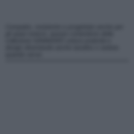
Compatto, resistente e progettato anche per
gli spazi esterni, questo contenitore della
collezione NÄMMARÖ unisce praticità e
design diventando anche tavolino o seduta
quando serve.