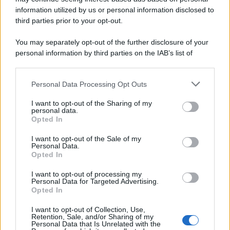
quotidiane con una
soluzione pratica e discreta
,
insomma un
salvaspazio
dall’estetica curata e coerente
information utilized by us or personal information disclosed to
con le tendenze dell’arredamento contemporaneo.
third parties prior to your opt-out.
You may separately opt-out of the further disclosure of your
personal information by third parties on the IAB’s list of
downstream participants.
Personal Data Processing Opt Outs
This information may also be disclosed by us to third parties
on the IAB’s List of Downstream Participants that may further
I want to opt-out of the Sharing of my
disclose it to other third parties.
personal data.
Opted In
Please note that this website/app uses one or more Google
services and may gather and store information including but
I want to opt-out of the Sale of my
Personal Data.
not limited to your visit or usage behaviour. You may click to
Opted In
grant or deny consent to Google and its third-party tags to
use your data for below specified purposes in below Google
I want to opt-out of processing my
consent section.
Personal Data for Targeted Advertising.
Leggi anche
Opted In
I want to opt-out of Collection, Use,
Retention, Sale, and/or Sharing of my
Personal Data that Is Unrelated with the
Casa