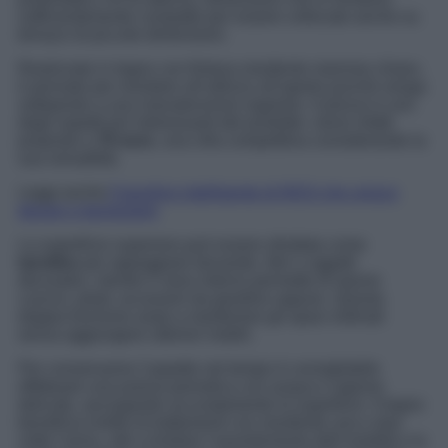
sufficientemente compatto per essere collocato anche su
terrazzi di piccole dimensioni.
Realizzato in legno con finitura mordente marrone chiaro,
è pensato per resistere all’utilizzo all’aperto purché venga
sottoposto a una manutenzione regolare. Il prezzo è uno
degli aspetti più interessanti del prodotto: viene infatti
proposto a
70 euro
, una cifra competitiva considerando la
sua versatilità.
Leggi anche
Il tavolino intelligente di IKEA che unisce
design e benessere
La superficie superiore può essere sfruttata come
tavolino
per appoggiare bevande, libri o oggetti
decorativi, mentre il vano interno permette di riporre
cuscini, plaid, accessori da giardino oppure. Questa
doppia funzione aiuta a mantenere gli spazi ordinati
senza aggiungere ulteriori mobili.
Per conservarne l’aspetto nel tempo è consigliabile
effettuare una pulizia periodica con acqua e sapone
delicato, asciugando accuratamente la superficie. Il legno
beneficia inoltre di trattamenti con mordente una o due
volte l’anno, utili a limitare l’assorbimento dell’umidità e la