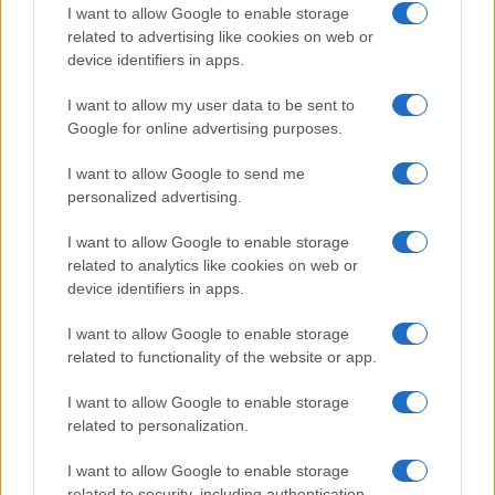
I want to allow Google to enable storage
related to advertising like cookies on web or
Moda
device identifiers in apps.
Samira Lui sfoggia il beach
look perfetto per l’estate:
I want to allow my user data to be sent to
scoprilo qui!
Google for online advertising purposes.
I want to allow Google to send me
Bellezza
personalized advertising.
I profumi marini più
I want to allow Google to enable storage
gettonati dell’Estate 2026,
freschi e leggeri
related to analytics like cookies on web or
device identifiers in apps.
I want to allow Google to enable storage
Casa
related to functionality of the website or app.
Lavanda in vaso sana e
rigogliosa: non commettere
I want to allow Google to enable storage
questi 3 errori
related to personalization.
I want to allow Google to enable storage
related to security, including authentication