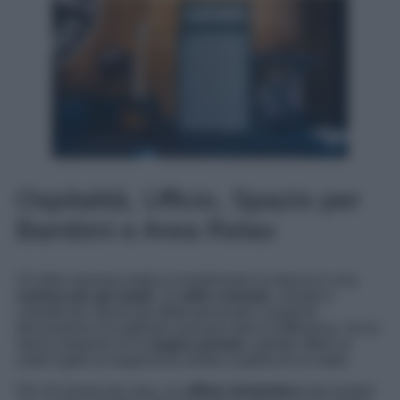
Ospitalità, Ufficio, Spazio per
Bambini e Area Relax
Un’altra opzione pratica è trasformare la stanza in una
camera per gli ospiti
. Un
letto comodo
, armadi o
cassetti per riporre gli effetti personali e qualche
decorazione accogliente possono fare la differenza. Se la
stanza dispone di un
bagno privato
, potrete offrire ai
vostri ospiti un’esperienza simile a quella di un hotel.
Per chi lavora da casa, un
ufficio domestico
può essere