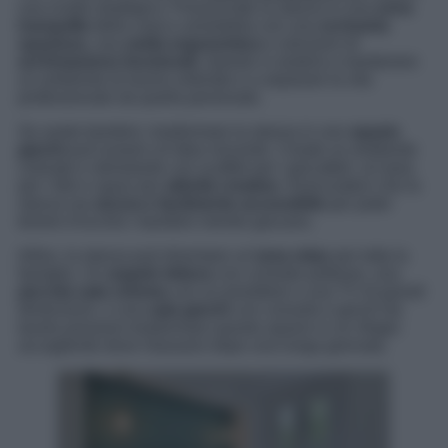
una scelta strategica. Posizionate la stanza in una
zona
tranquilla
della casa e arredatela con una
scrivania
spaziosa
, una
sedia ergonomica
e soluzioni di
archiviazione funzionali
. Questo vi aiuterà a mantenere
un ambiente di lavoro ordinato e a separare la vita
professionale da quella personale.
Se avete bambini, trasformare la stanza in uno
spazio
giochi
può essere un’idea vincente. Create un ambiente
colorato e stimolante con scaffali per i giocattoli, un’area
per i libri e spazi per
attività creative
. Assicuratevi che la
stanza sia
sicura e facilmente accessibile
per poter
tenere d’occhio i bambini mentre giocano.
Infine, la stanza può diventare un’
area relax
per tutta la
famiglia. Un
angolo lettura
con comode poltrone, una
piccola sala cinema
con un proiettore o una TV di grandi
dimensioni, o una
sala giochi
con console e giochi da
tavolo possono trasformare questo spazio in un rifugio
accogliente dove rilassarsi dopo una lunga giornata.