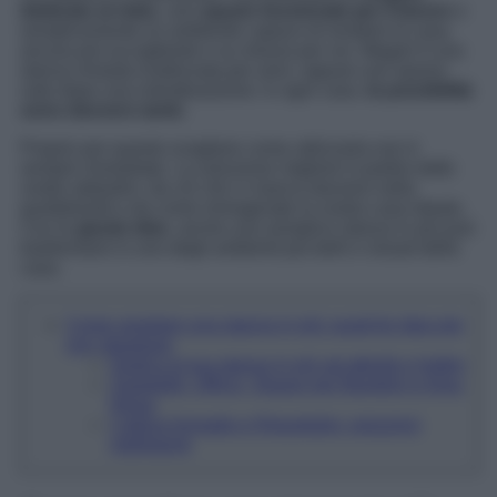
dedicato al relax
, uno
spazio funzionale per il lavoro
o
semplicemente un ambiente capace di rendere la casa
ancora più accogliente e su misura per voi. Magari è una
stanza rimasta inutilizzata per anni, oppure uno spazio
nato dopo una ristrutturazione: in ogni caso,
le possibilità
sono davvero tante
.
Proprio per questo scegliere come utilizzarla non è
sempre immediato. La soluzione migliore è partire dalle
vostre abitudini, da ciò che vi manca davvero nella
quotidianità e da come immaginate la vostra casa ideale.
Con le
giuste idee
, anche una semplice stanza in più può
trasformarsi in uno degli ambienti più belli e vissuti della
casa.
Come arredare una stanza in più: qualche idea per
non sbagliare
Dedica la tua stanza in più ad attività e hobby
Ospitalità, Ufficio, Spazio per Bambini e Area
Relax
Cabina Armadio e Ripostiglio: soluzioni
intelligenti