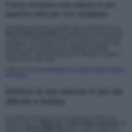
Come arredare una stanza in più:
qualche idea per non sbagliare
Di seguito proveremo a guidarvi alla scoperta di alcune
idee creative e pratiche
per trasformare la vostra stanza
in più in un ambiente che rispecchi passioni e necessità
quotidiane. Che si tratti di uno spazio per rilassarsi, per
lavorare, o per ospitare amici e familiari, troverete
sicuramente l’ispirazione giusta per sfruttare al meglio il
vostra camera dei sogni.
Leggi anche
Come arredare casa: guida completa stanza
per stanza
Dedica la tua stanza in più ad
attività e hobby
Una delle prime opzioni da considerare è utilizzare la
stanza come un
rifugio per i vostri hobby e passioni
. Se
amate le
attività artigianali
come il cucito, la pittura o il