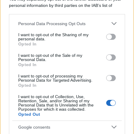
personal information by third parties on the IAB’s list of
downstream participants.
Personal Data Processing Opt Outs
This information may also be disclosed by us to third parties
on the IAB’s List of Downstream Participants that may further
I want to opt-out of the Sharing of my
disclose it to other third parties.
personal data.
Opted In
Please note that this website/app uses one or more Google
services and may gather and store information including but
I want to opt-out of the Sale of my
Personal Data.
not limited to your visit or usage behaviour. You may click to
Opted In
grant or deny consent to Google and its third-party tags to
use your data for below specified purposes in below Google
I want to opt-out of processing my
consent section.
Personal Data for Targeted Advertising.
Leggi anche
Opted In
I want to opt-out of Collection, Use,
Retention, Sale, and/or Sharing of my
Viaggi
Personal Data that Is Unrelated with the
Purposes for which it was collected.
Il borgo più spettacolare della
Opted Out
Costa dei Trabocchi conquista
tutti: tra vicoli, panorami e spiagge
Google consents
da sogno