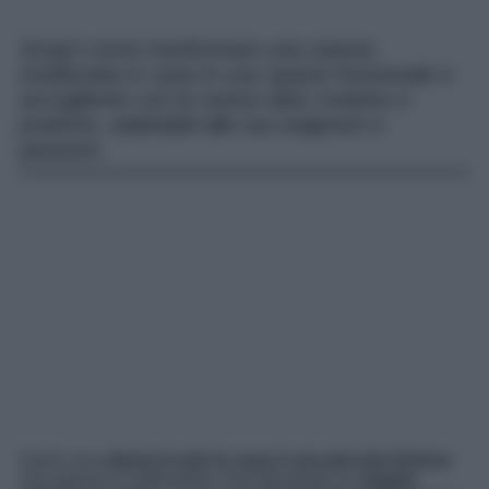
Scopri come trasformare una stanza
inutilizzata in casa in uno spazio funzionale e
accogliente con le nostre idee creative e
pratiche, adattabili alle tue esigenze e
passioni.
Avere una
stanza in più in casa è una piccola fortuna
che spesso si sottovaluta. Può diventare un
angolo