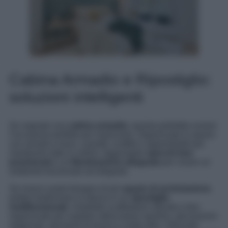
Cabina Armadio e Ripostiglio:
soluzioni intelligenti
Se sognate una
cabina armadio
, questa potrebbe essere
l’occasione perfetta per realizzarla. Organizzate lo spazio
con armadi a muro, cassetti, scaffali e appendiabiti per
mantenere tutto in ordine. Aggiungete
specchi ben
posizionati
e un’
illuminazione adeguata
per creare un
ambiente funzionale ed elegante.
Se invece avete bisogno di più
spazio di archiviazione
,
potete trasformare la stanza in un
ripostiglio
multifunzionale
. Installate scaffalature robuste e ben
organizzate per ospitare attrezzature sportive, decorazioni
stagionali, strumenti di lavoro e molto altro. Utilizzate