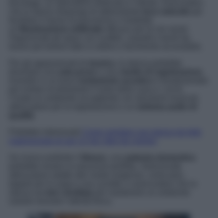
bricolage, un laboratorio dedicato è l’ideale. Assicuratevi
che la stanza disponga di abbondante
luce naturale
per
facilitare il lavoro di precisione e installate
un’
illuminazione artificiale
efficace per le ore serali.
Organizzate gli spazi con scaffali, cassetti e tavoli da
lavoro per tenere tutto in ordine e facilmente accessibile.
Per gli appassionati di
musica
, la stanza potrebbe
diventare una
sala prove
o uno
studio di registrazione
.
Investire in un buon
isolamento acustico
è fondamentale
per evitare di disturbare il resto della casa e i vicini.
Create un ambiente accogliente con strumenti musicali,
attrezzature per la registrazione e un
sistema audio di
qualità
.
Potrebbe interessarti
Come arredare una stanza da letto
matrimoniale di soli 12 mq: idee da copiare
Se invece preferite il
fitness
, una
palestra domestica
potrebbe essere la soluzione perfetta. Selezionate
attrezzature adatte alle vostre esigenze, come pesi,
tappeti per lo yoga e una cyclette, e assicuratevi che la
stanza sia
ben ventilata
per mantenere un ambiente
salubre durante l’attività fisica.