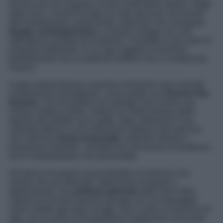
ancora non ha scoperto il nuovo volto della maison. Negli
ultimi anni, il brand ha fatto un salto decisivo nel mondo
dell’arredamento, proponendo collezioni che coniugano
design contemporaneo
e richiami vintage con una
raffinatezza sempre più evidente. Il risultato è una serie di
proposte sofisticate, in cui ogni oggetto si inserisce
perfettamente sia in ambienti moderni che in contesti più
classici.
A dare autorevolezza a questa evoluzione sono arrivate
collaborazioni prestigiose, come quella con
Vincent Van
Duysen
, che ha portato nel catalogo Zara Home una
visione estetica pulita, materica e molto lontana dalle
logiche del design usa e getta. Ogni collezione è ora
costruita attorno a una narrazione stilistica ben precisa,
che valorizza
forme essenziali
, materiali naturali e
proporzioni studiate. I prodotti non rincorrono le tendenze,
ma le reinterpretano con personalità.
All’interno di questa nuova filosofia si inserisce una
seduta che sta attirando l’attenzione di esperti e
appassionati: una
poltrona girevole
dalle linee rétro,
capace di evocare epoche passate con un linguaggio
visivo adatto agli spazi di oggi. Non è solo un esercizio di
stile, ma un pezzo che testimonia l’ambizione crescente