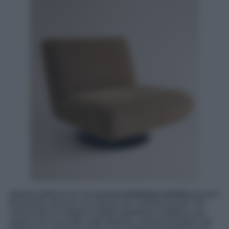
Questa poltrona ha una grande
presenza scenica
ma per
funzionare davvero va inserita nel contesto giusto. Per
valorizzarla al meglio è infatti importante scegliere uno
spazio che ne esalti i tratti distintivi, armonizzandola con