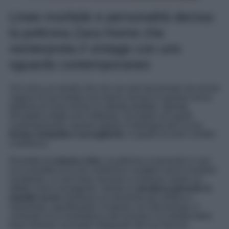
Linee morbide e personalità decisa:
la poltrona Zara Home che
reinterpreta il vintage con uno
sguardo contemporaneo
Chi cerca un arredo che non sia solo funzionale ma anche
capace di raccontare una storia, troverà in questa nuova
poltrona di Zara Home un alleato perfetto. Ispirata
all’estetica degli anni Settanta, ma riletta con gusto
contemporaneo, questa seduta si distingue per la sua
forma compatta e accogliente
, in grado di unire comfort
e bellezza.
Rivestita di
cotone e lino
, la poltrona si presenta in una
ricca tonalità ocra che conferisce carattere senza risultare
invadente. Le sue linee sinuose e continue creano un
effetto visivo avvolgente, mentre la
struttura girevole in
metallo scuro
introduce un elemento più urbano e
industriale, equilibrando l’insieme con discrezione. Il
contrasto tra la morbidezza del tessuto e la solidità della
base diventa così parte integrante del suo fascino.