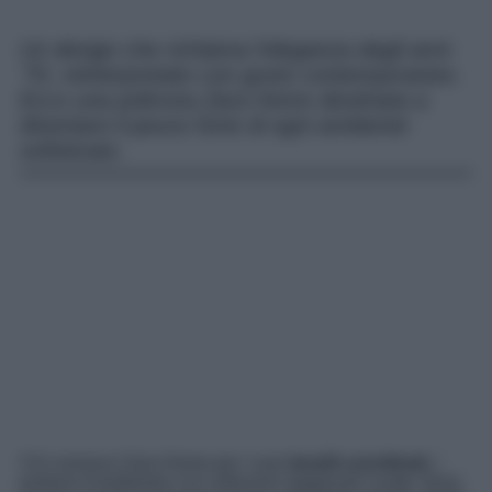
Un design che richiama l’eleganza degli anni
’70, reinterpretato con gusto contemporaneo.
Ecco una poltrona Zara Home destinata a
diventare il pezzo forte di ogni ambiente
sofisticato.
Chi conosce Zara Home per i suoi
tessili coordinati
, i
profumi d’ambiente e le collezioni stagionali curate, forse