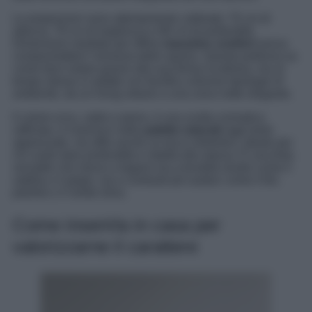
Le proporzioni sono attentamente calibrate: 70 cm di
altezza, 79 cm di larghezza e 86 cm di profondità.
Dimensioni studiate per offrire
massimo comfort
senza
compromettere l’armonia dello spazio. Questa poltrona sa
come farsi notare grazie alla sua forma scultorea, ma al
tempo stesso si adatta con facilità a diverse tipologie di
ambiente, da un living urbano a una zona notte elegante.
Il colore ocra, caldo e pieno, è una scelta cromatica
raffinata: si inserisce nelle
palette naturali
oggi tanto
apprezzate, ma offre anche un tocco distintivo, ideale per
chi vuole dare profondità e vitalità alla stanza. È una tinta
versatile che riesce a legarsi sia a tonalità neutre come il
sabbia o il grigio, sia a contrasti più audaci come il blu
petrolio o il verde oliva.
Come inserirla in casa per
valorizzarne il carattere