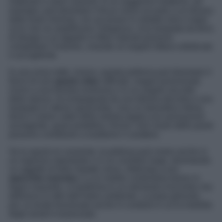
materiali e colori coerenti. In un soggiorno moderno, ad
esempio, può diventare il focus visivo accanto a un divano
dalle linee minimal, con accessori in metallo nero e legni
scuri che ne amplificano l’eleganza. Una lampada da terra
di design e un tappeto in fibre naturali possono
completare l’insieme, creando un angolo lettura sofisticato
e accogliente.
In una zona notte, invece, questa poltrona può diventare il
fulcro di uno
spazio relax
raffinato, magari posizionata
vicino a una finestra luminosa o in un angolo raccolto
della stanza. Accompagnata da una libreria discreta e una
lampada in ottone spazzolato, crea un’atmosfera intima,
dove il colore caldo della seduta regala una sensazione
avvolgente, quasi protettiva. Anche i toni neutri delle pareti
possono contribuire a esaltarne il carattere.
Se lo spazio lo consente, la poltrona può vivere anche in
un ingresso importante o in un corridoio largo, diventando
un oggetto di forte impatto visivo. Abbinata a uno
specchio oversize
o a un mobile contenitore basso in
legno massello, si trasforma in un elemento d’accento che
definisce lo stile dell’intero ambiente. La base girevole,
poi, la rende funzionale anche in contesti in cui la mobilità
degli arredi è essenziale.