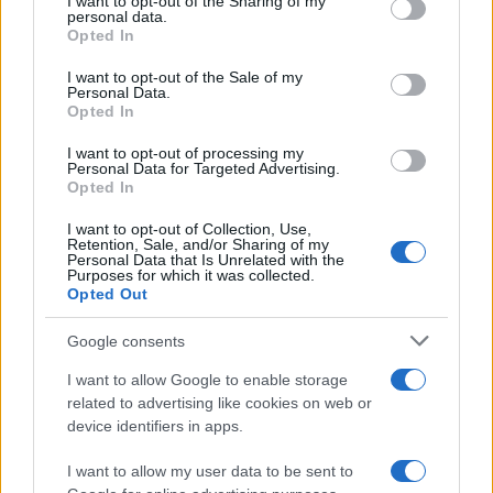
I want to opt-out of the Sharing of my
disclose it to other third parties.
personal data.
Opted In
Please note that this website/app uses one or more Google
services and may gather and store information including but
I want to opt-out of the Sale of my
Personal Data.
not limited to your visit or usage behaviour. You may click to
Opted In
grant or deny consent to Google and its third-party tags to
use your data for below specified purposes in below Google
I want to opt-out of processing my
consent section.
Personal Data for Targeted Advertising.
Leggi anche
Opted In
I want to opt-out of Collection, Use,
Retention, Sale, and/or Sharing of my
Viaggi
Personal Data that Is Unrelated with the
Purposes for which it was collected.
Il borgo più spettacolare della
Opted Out
Costa dei Trabocchi conquista
tutti: tra vicoli, panorami e spiagge
Google consents
da sogno
I want to allow Google to enable storage
related to advertising like cookies on web or
Moda
device identifiers in apps.
Samira Lui sfoggia il beach
look perfetto per l’estate:
I want to allow my user data to be sent to
scoprilo qui!