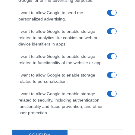
Google for online advertising purposes.
I want to allow Google to send me
Bellezza
personalized advertising.
I profumi marini più
I want to allow Google to enable storage
gettonati dell’Estate 2026,
freschi e leggeri
related to analytics like cookies on web or
device identifiers in apps.
I want to allow Google to enable storage
Casa
related to functionality of the website or app.
Lavanda in vaso sana e
rigogliosa: non commettere
I want to allow Google to enable storage
questi 3 errori
related to personalization.
I want to allow Google to enable storage
related to security, including authentication
functionality and fraud prevention, and other
user protection.
© – Stylosophy – Anicaflash S.r.l. – P.Iva 01816001000 – Testata
Giornalistica registrata presso il Tribunale ordinario di Roma, n° 111/2022
del 21/07/2022