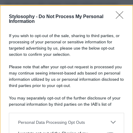
Per chi ama lo stile vintage, questa seduta può essere
accompagnata da mobili in
legno scuro
, come il teak o il
noce, e da lampade con luce calda e soffusa, capaci di
Stylosophy -
Do Not Process My Personal
ricreare un’atmosfera intima e retrò. Chi invece predilige
Information
ambienti più essenziali potrà inserirla in un contesto
chiaro e minimalista, sfruttando il suo colore acceso per
If you wish to opt-out of the sale, sharing to third parties, or
rompere la monocromia
con un accento caldo e
processing of your personal or sensitive information for
sofisticato.
targeted advertising by us, please use the below opt-out
Infine, uno dei suoi punti di forza è l’adattabilità agli spazi
section to confirm your selection.
contenuti. Il suo
design compatto
, ma ricco di
personalità, la rende perfetta anche per chi vive in città e
Please note that after your opt-out request is processed you
ha bisogno di soluzioni d’arredo che uniscano estetica e
may continue seeing interest-based ads based on personal
funzionalità. Anche in un piccolo soggiorno o in uno
studio, questa poltrona saprà distinguersi, offrendo un
information utilized by us or personal information disclosed to
tocco di stile inconfondibile firmato Zara Home.
third parties prior to your opt-out.
You may separately opt-out of the further disclosure of your
personal information by third parties on the IAB’s list of
downstream participants.
Personal Data Processing Opt Outs
This information may also be disclosed by us to third parties
on the IAB’s List of Downstream Participants that may further