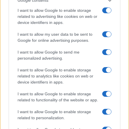
Google consents
provare
I want to allow Google to enable storage
related to advertising like cookies on web or
Casa
device identifiers in apps.
Hai tante piante in casa?
Questi accessori IKEA ti
I want to allow my user data to be sent to
semplificano davvero la vita
Google for online advertising purposes.
I want to allow Google to send me
Moda
personalized advertising.
Hailey Bieber sfoggia il trend
I want to allow Google to enable storage
dell’estate con il bikini effetto
velluto FOTO
related to analytics like cookies on web or
device identifiers in apps.
I want to allow Google to enable storage
Casa
related to functionality of the website or app.
Dove posizionare il divano
secondo il Feng Shui: gli
I want to allow Google to enable storage
errori da evitare
related to personalization.