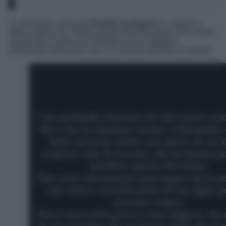
La decisione presa da
Sophie Codegoni
in seguito a
delle notizie che l’hanno profondamente ferita arriva dopo
recenti tira e molla. Al momento, l’ex compagno
Alessandro Basciano non si è ancora espresso in merito.