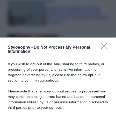
Viaggi
Il borgo più spettacolare della
Costa dei Trabocchi conquista
tutti: tra vicoli, panorami e spiagge
da sogno
Moda
Samira Lui sfoggia il beach
Stylosophy -
Do Not Process My Personal
look perfetto per l’estate:
Information
scoprilo qui!
If you wish to opt-out of the sale, sharing to third parties, or
processing of your personal or sensitive information for
Bellezza
targeted advertising by us, please use the below opt-out
I profumi marini più
section to confirm your selection.
gettonati dell’Estate 2026,
freschi e leggeri
Please note that after your opt-out request is processed you
may continue seeing interest-based ads based on personal
information utilized by us or personal information disclosed to
third parties prior to your opt-out.