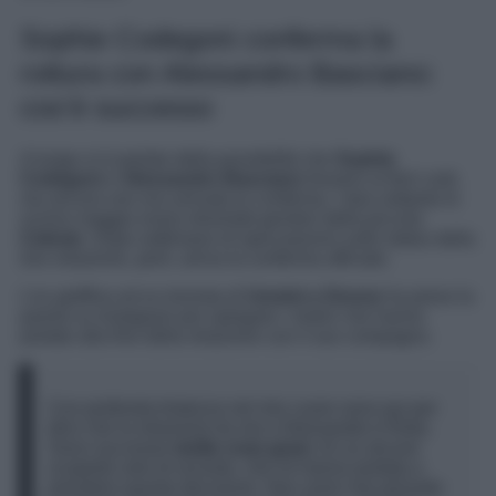
Sophie Codegoni conferma la
rottura con Alessandro Basciano:
cos’è successo
A lungo si è parlato della possibilità che
Sophie
Codegoni
e
Alessandro Basciano
fossero ai ferri corti,
ma ancora non era arrivata la conferma. I due soltanto lo
scorso maggio erano diventati genitori della piccola
Celeste
. Dopo settimane di speculazioni sullo status della
loro relazione, però, arriva la conferma ufficiale.
L’ex gieffina ed ex tronista di
Uomini e Donne
ha preso la
parola su Instagram per spiegare i motivi che hanno
portato alla fine della relazione con il suo compagno.
Con profonda tristezza nel mio cuore sono qui per
dirvi che la relazione tra me e Alessandro è finita.
Sono successe
molte cose gravi
, di cui alcune
scoperte solo di recente, che mi hanno portata a
prendere questa decisione. Non avrei mai pensato