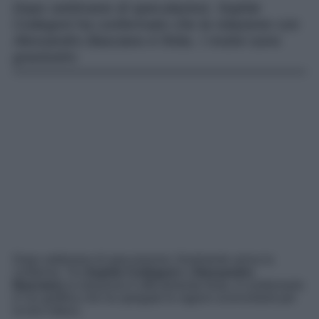
Dopo settimane di speculazioni, Sophie
Codegoni ha confermato che la relazione con
Alessandro Basciano è finita. I motivi sono
gravissimi.
Dopo settimane di speculazioni, finalmente arriva la
conferma. Tra
Sophie Codegoni
e
Alessandro
Basciano
la relazione è ufficialmente finita. A confermarlo
è l’ex gieffina che ha spiegato le ragioni sconcertanti per
la loro rottura.