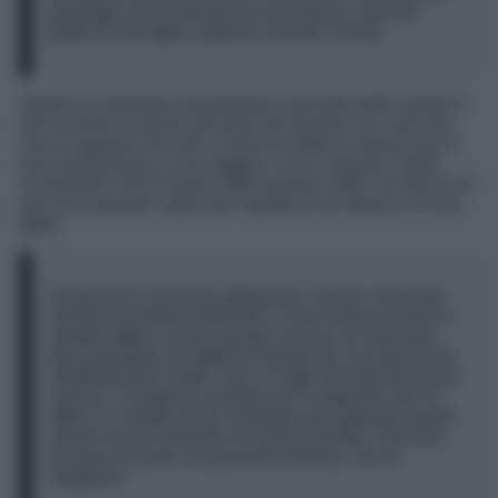
purtroppo che la persona al mio fianco, nonché
padre di mia figlia, potesse arrivare a tanto
Sophie è sembrata chiaramente sconvolta dalla notizia e
non ha finto di essere più forte del dovuto con i suoi fan
che la seguono da anni. Come ha detto lei stessa non è
una scelta presa a cuor leggero, ma in seguito a delle
vicissitudini che le hanno fatto davvero male, ha deciso di
non non passarci sopra per rispetto di sé stessa e di sua
figlia.
Continuerò a lavorare attraverso i social, cercando
sempre di portare positività e il mio sorriso come ho
sempre fatto e come è giusto che sia. Al momento
devo prendere un attimo di tempo per me stessa per
metabolizzare il tutto. Non vi nego che davvero sono
a pezzi. Vi ringrazio sempre per il supporto che mi
date e vi chiedo un po’ di tempo per superare questi
eventi che al momento mi hanno travolta. Pensavo
di avere accanto una persona diversa, ma mi
sbagliavo