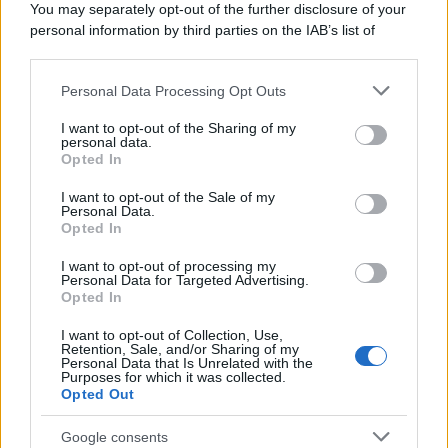
You may separately opt-out of the further disclosure of your
personal information by third parties on the IAB’s list of
© – Stylosophy – Anicaflash S.r.l. – P.Iva 01816001000 – Testata
downstream participants.
Giornalistica registrata presso il Tribunale ordinario di Roma, n° 111/2022
del 21/07/2022
Personal Data Processing Opt Outs
This information may also be disclosed by us to third parties
Contatti
on the IAB’s List of Downstream Participants that may further
I want to opt-out of the Sharing of my
disclose it to other third parties.
personal data.
Privacy Policy
Preferenze privacy
Mappa del sito
Chi siamo
Redazione
Opted In
Please note that this website/app uses one or more Google
Codice Etico
Pubblicità
services and may gather and store information including but
I want to opt-out of the Sale of my
Personal Data.
not limited to your visit or usage behaviour. You may click to
Opted In
grant or deny consent to Google and its third-party tags to
use your data for below specified purposes in below Google
I want to opt-out of processing my
consent section.
Personal Data for Targeted Advertising.
Opted In
I want to opt-out of Collection, Use,
Retention, Sale, and/or Sharing of my
Personal Data that Is Unrelated with the
Purposes for which it was collected.
Opted Out
Google consents