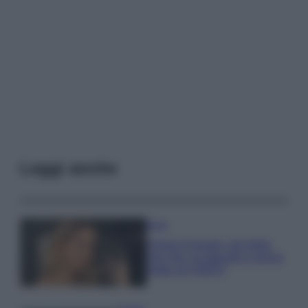
Leggi anche
Moda
Chiara Ferragni, più bella
che mai: al naturale e senza
make up VIDEO