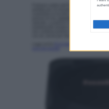
authenti
Partiamo subito dall’Easy Bake Pressed Po
perfetta per chi desidera una pelle opaca e un
controllare la lucidità fino a 12 ore senza sec
polvere di riso,
assorbe il sebo in eccesso
naturale. La polvere micronizzata permette di 
mantenendo sempre un risultato fresco e delicat
non contiene profumi aggiunti e vanta
un pr
con sé, anche per ritocchi veloci.
Leggi anche
Ecco perché le Ciprie Profumat
scia che resiste!