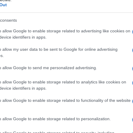
 Sephora Collection; per chi desidera una pelle fresca
Out
, Make Up For Ever; adatta a tutti i tipi di pelle
 compatta, Hourglass; un must da provare
consents
orata compatta di finish, Rare Beauty; per un incarnato
o allow Google to enable storage related to advertising like cookies on
evice identifiers in apps.
per un make up anti-
o allow my user data to be sent to Google for online advertising
s.
to allow Google to send me personalized advertising.
mpatte
sono pratiche da portare sempre con sé
e
o allow Google to enable storage related to analytics like cookies on
nto della giornata. Il loro formato compatto le rende ideali
evice identifiers in apps.
ffetto lucido e rinfrescare il make up in pochi gesti. Ma
6 da non lasciarsi assolutamente sfuggire?
o allow Google to enable storage related to functionality of the website
der Cipria compatta, Huda
o allow Google to enable storage related to personalization.
er pratico
o allow Google to enable storage related to security, including