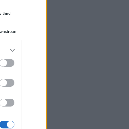
 third
Downstream
er and store
to grant or
ed purposes