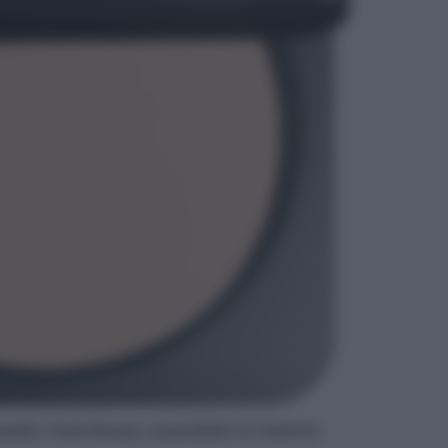
atta, Huda Beauty, acquistabile su Sephora