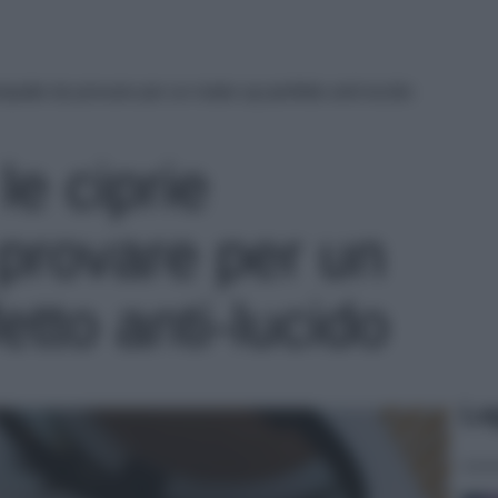
mpatte da provare per un make up perfetto anti-lucido
e ciprie
provare per un
tto anti-lucido
Le