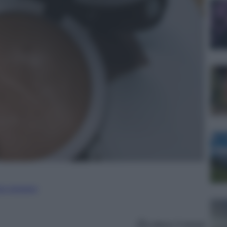
ure straniere
Lettura: 5 minuti