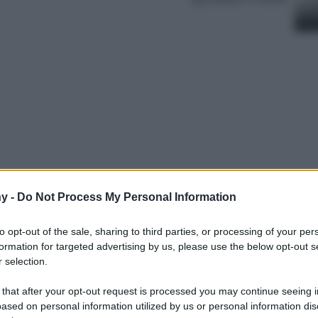
y -
Do Not Process My Personal Information
sempre a portata di mano? La cipria
lucida. Ecco le migliori del momento da non
to opt-out of the sale, sharing to third parties, or processing of your per
formation for targeted advertising by us, please use the below opt-out s
 selection.
 that after your opt-out request is processed you may continue seeing i
ased on personal information utilized by us or personal information dis