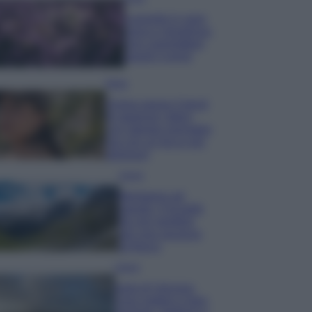
Lavanda in vaso
sana e rigogliosa:
non commettere
questi 3 errori
Moda
Emma segue il trend
di stagione: bikini
con stampa animalier
ma con un tocco più
glamour!
Viaggi
Montagna ad
agosto: 4 località
da non perdere
per una vacanza
al fresco
Viaggi
Isola di Vulcano,
cosa vedere e fare: