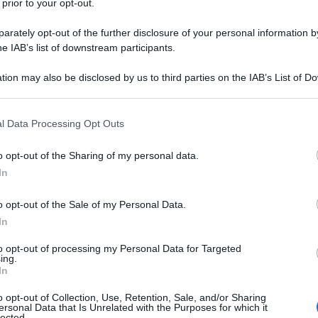
 prior to your opt-out.
rately opt-out of the further disclosure of your personal information by
he IAB’s list of downstream participants.
tion may also be disclosed by us to third parties on the IAB’s List of 
 that may further disclose it to other third parties.
 that this website/app uses one or more Google services and may gath
l Data Processing Opt Outs
including but not limited to your visit or usage behaviour. You may click 
 to Google and its third-party tags to use your data for below specifi
o opt-out of the Sharing of my personal data.
ogle consent section.
In
o opt-out of the Sale of my Personal Data.
nziale nel beauty case di una donna poiché pensati per
uraturo. Tra questi, spiccano le
ciprie compatte
, un
In
niforme e senza effetto lucido durante tutta la giornata.
 prodotto non serve solo a fissare il trucco, ma aiuta
to opt-out of processing my Personal Data for Targeted
e controllare il sebo senza appesantire l’incarnato.
ing.
In
i-lucido
o opt-out of Collection, Use, Retention, Sale, and/or Sharing
 compatta, Huda Beauty; dal formato super pratico
ersonal Data that Is Unrelated with the Purposes for which it
lected.