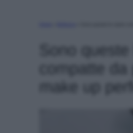
Home
»
Bellezza
»
Sono queste le ciprie co
Sono queste l
compatte da 
make up perfe