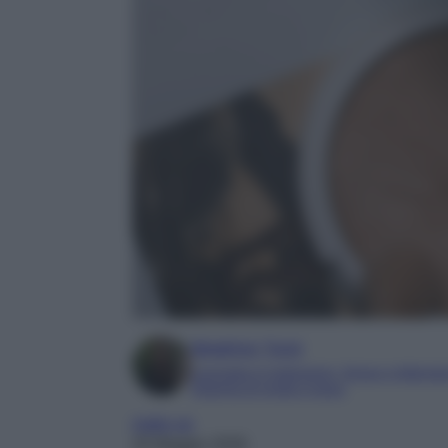
Beatrice Tursi
Laureata in traduzione, lingue e letterat
Esperta di moda e lusso
make up
20 Maggio 2026