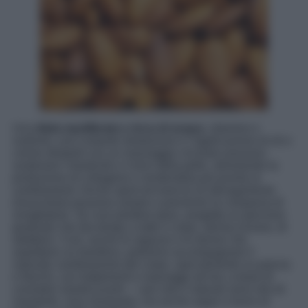
Una
dieta equilibrata e ricca di acqua
, vitamine e
nutrienti, una costante idratazione e l’applicazione di oli e
creme idratanti con un massaggio circolare possono
sostenere l’elasticità e il tono della pelle, stimolando la
produzione di collagene e rendendola più pronta ai
cambiamenti. Anche sport ed esercizi di allungamento
(muscolare) possono aiutare a prevenire la comparsa di
smagliature. Se vuoi perdere peso, progetta un percorso
graduale che dia tempo a tutto il corpo, derma incluso, di
adattarsi. Così, anche le ragazze e le donne che
aspettano un bambino, potranno accompagnare il
naturale cambiamento del corpo, specialmente su pancia
e fianchi, con trattamenti e massaggi ad hoc a base di
cosmetici elasticizzanti – i più noti e naturali sono olio di
mandorle, rosa mosqueta, ma anche argan e burro di