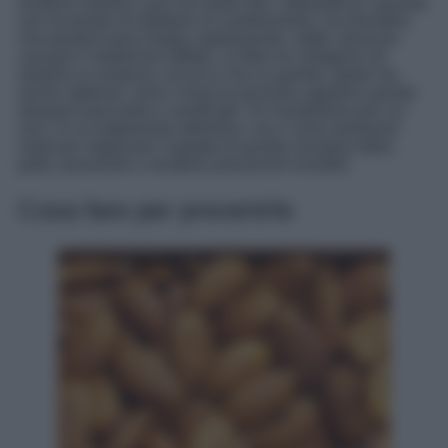
rendono elastica, può non poter fare “abbastanza” quando
non ha tempo di adattarsi al cambiamento: sia prendere
che perdere peso troppo rapidamente, infatti, possono
causare il medesimo effetto. Le fibre di collagene ed
elastina si rompono, ed ecco che su gambe, glutei ma
anche addome, seno e braccia possono apparire queste
striature biancastre e ramificate. Un inestetismo per cui
non c’è un trattamento definitivo, ma ci sono tantissimi
modi per migliorare l’aspetto di queste venature della
pelle, prevenirle o renderle pressoché invisibili.
Cosa fare per prevenirle