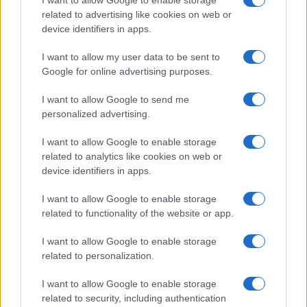
I want to allow Google to enable storage
related to advertising like cookies on web or
Casa
device identifiers in apps.
Lavanda in vaso sana e
rigogliosa: non commettere
I want to allow my user data to be sent to
questi 3 errori
Google for online advertising purposes.
I want to allow Google to send me
Moda
personalized advertising.
Emma segue il trend di
stagione: bikini con stampa
I want to allow Google to enable storage
animalier ma con un tocco più
related to analytics like cookies on web or
glamour!
device identifiers in apps.
I want to allow Google to enable storage
Viaggi
related to functionality of the website or app.
Montagna ad agosto: 4
località da non perdere per
I want to allow Google to enable storage
una vacanza al fresco
related to personalization.
I want to allow Google to enable storage
related to security, including authentication