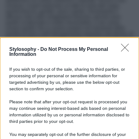
epidermico un colore uniforme e naturale. Sicuro e non
invasivo, si può realizzare su tutte le zone del corpo,
quindi braccia, gambe, seno e glutei. Ovviamente è
efficace solo sulle smagliature bianche, perché sono
quelle cicatrizzate in modo irreversibile, e non rosse,
ovvero quelle che si creano proprio nel momento della
perdita di tono o dell’allungamento repentino del derma. In
genere bastano tre o quattro sedute, a distanza di tre mesi
l’una dall’altra, per ottenere un risultato evidente e
Stylosophy -
Do Not Process My Personal
soprattutto duraturo!
Information
@cosmetat_wa
If you feel insecure about stretch
If you wish to opt-out of the sale, sharing to third parties, or
marks and scar on your body, we can help you. Look
processing of your personal or sensitive information for
at this amazing
#beforeandafter
result
#washington
#stretchmarks
#inklessstretchmarkstattoo
targeted advertising by us, please use the below opt-out
#stretchmarkcamouflage
#portlandoregan
section to confirm your selection.
#inklessstretchmarksremoval
#stretchmarksremoval
#oregon
#seattle
#downtownvancouverwa
Please note that after your opt-out request is processed you
#sanfrancisco
#weightloss
#plasticsurgery
#momlife
may continue seeing interest-based ads based on personal
#portland
#selfcare
#cosmetat
#pdx
information utilized by us or personal information disclosed to
#cosmeticprocedure
♬ Rockin – Chris Alan Lee
third parties prior to your opt-out.
You may separately opt-out of the further disclosure of your