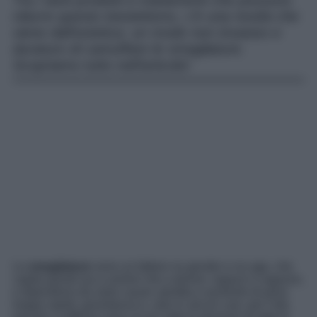
Tra i tanti prodotti e trattamenti che possono
ridurre questo inestetismo, c’è una novità che
viene dall’estetica: un modo non invasivo e
duraturo di camuffare le smagliature.
Scopriamo tutto nell’articolo!
Le
smagliature
sono un fattore no gender e no age, che
capita quindi sia a uomini che a donne, ragazzi e ragazze,
e dipendono da varie cause: perdita o aumento di peso
troppo rapidi, gravidanza e, solo in alcuni casi, per l’età,