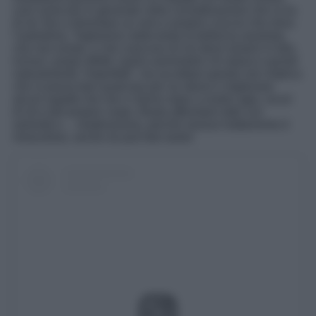
così come più in generale nella considerazione che si ha
di sé, fino a diventare un vero e proprio cruccio che mina
l’autostima. Togliamoci dalla testa la bellezza assoluta,
che non esiste, e che ciascuno di noi deve amarsi in toto,
inclusi i propri difetti: siamo asimmetrici di natura e quindi
naturalmente “imperfetti”, ma accettare questo non implica
che si possa fare qualcosa per se stessi e migliorare
alcuni aspetti che non ci fanno stare a nostro agio, sicuri
di sé e del proprio corpo. Basta affrontare tutto con
serenità e… moderazione, perché nessun trattamento è
miracoloso, anche se può fare tanto!