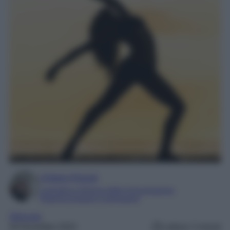
Chiara Pinzuti
Laureata in Scienze della Comunicazione
Esperta di beauty e benessere
Skincare
20 Dicembre 2024
Lettura: 5 minuti