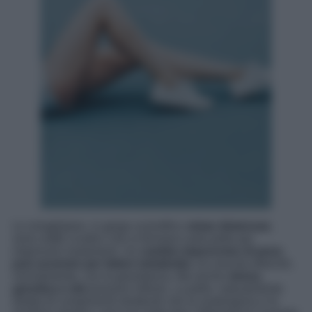
Le smagliature, in gergo scientifico
striae distensae
,
sono sottili cicatrici che si formano sulla pelle per
improvvisi mutamenti. Un
cambio improvviso di peso
può avvenire per fattori metabolici
, di crescita oltreché,
normalmente, con la gravidanza. Ma anche
stress,
genetica e età
possono influire. La pelle, naturalmente
dotata di componenti strutturali che la sostengono e la