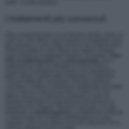
karité – e acido ialuronico.
I trattamenti più conosciuti
Oltre ai trattamenti topici di cui abbiamo parlato, creme, oli
e gel che sono efficaci anche quando le smagliature sono
già comparse, ci sono molte soluzioni che vengono dalla
medicina estetica e sono efficaci per trattare e rendere
meno evidenti le smagliature bianche. Tra queste, il
laser
CO2, la radiofrequenza
e la
carbossiterapia
, sono i
trattamenti più noti che stimolano in diversi modi la
produzione di collagene ed elastina, per rimpolpare la
pelle e ridurre l’aspetto delle smagliature in superficie.
Prima di effettuarli, ovviamente, è sempre doveroso
consultare il medico e individuare il trattamento più adatto
e se ci sono le condizioni per farlo. Il laser è tra i più
efficaci: provoca un’abrasione profonda in modo da
stimolare dall’interno la rigenerazione del tessuto e la
produzione di collagene. Spesso è associato a un altro
trattamento, la
biodermogenesi
, un trattamento certificato
e made in Italy che combina radiofrequenza e campi
magnetici. Per lo più indolori, sono tutti trattamenti che si
possono effettuare anche in estate.