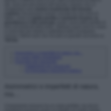
perché a soffrirne sono un po’ tutte le persone di tutte le
età. Sono piccole lesioni del tessuto cutaneo che Le
smagliature sono
lesioni cicatrizzate del tessuto
cutaneo
che possono essere causate da una serie di
fattori, come la
rapida perdita o aumento di peso, la
gravidanza e l’età avanzata
, quale causa della perdita di
tono ed elasticità della pelle. Vediamo quali sono le cause
e come fare per ridurle o addirittura farle scomparire,
incluso l’ultimo hack che riscuote un grande successo su
TikTok
!
Asimmetrici e imperfetti di natura, ma…
Le cause delle smagliature
Cosa fare per prevenirle
I trattamenti più conosciuti
Un’innovativa soluzione estetica
Asimmetrici e imperfetti di natura,
ma…
Chiaramente nessuno ha un corpo perfetto, ma alcuni
inestetismi possono avere un impatto sul nostro umore