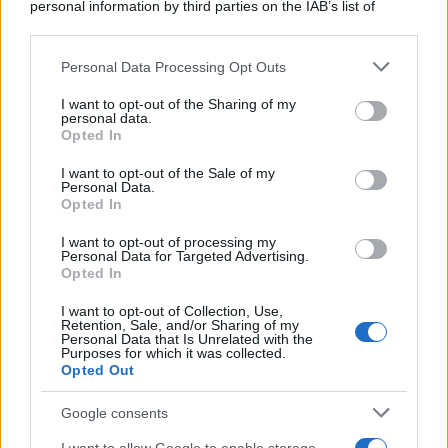
personal information by third parties on the IAB’s list of
downstream participants.
Personal Data Processing Opt Outs
This information may also be disclosed by us to third parties
on the IAB’s List of Downstream Participants that may further
I want to opt-out of the Sharing of my
disclose it to other third parties.
personal data.
Opted In
Please note that this website/app uses one or more Google
services and may gather and store information including but
I want to opt-out of the Sale of my
Personal Data.
not limited to your visit or usage behaviour. You may click to
Opted In
grant or deny consent to Google and its third-party tags to
use your data for below specified purposes in below Google
I want to opt-out of processing my
consent section.
Personal Data for Targeted Advertising.
Leggi anche
Opted In
I want to opt-out of Collection, Use,
Retention, Sale, and/or Sharing of my
Personal Data that Is Unrelated with the
Bellezza
Purposes for which it was collected.
Opted Out
I profumi marini più
gettonati dell’Estate 2026,
freschi e leggeri
Google consents