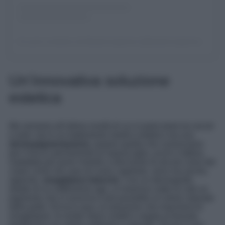
Un post condiviso da Biodermogenesi (@biodermogenesiofficial)
Un’innovativa soluzione
estetica
Ma veniamo all’ultima novità di cui si parla tanto tra social
e web: non è un trattamento medico estetico ma una
dermopigmentazione
, proprio quella che conosciamo
per il trucco permanente di sopracciglia, occhi e labbra,
riadattata per porre rimedio a discromie di alcune zone del
corpo come nel caso di cuoio capelluto, seno ma anche,
appunto,
smagliature bianche
. Con un dermografo,
dotato di un sottilissimo ago, si inserisce sotto la cute un
pigmento che si avvicina il più possibile al colore naturale
della pelle. Ed ecco qua, la soluzione che maschera le
smagliature, le rende meno visibili e regala al tessuto