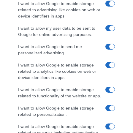
I want to allow Google to enable storage
related to advertising like cookies on web or
Moda
device identifiers in apps.
Samira Lui sfoggia il beach
look perfetto per l’estate:
I want to allow my user data to be sent to
scoprilo qui!
Google for online advertising purposes.
I want to allow Google to send me
Bellezza
personalized advertising.
I profumi marini più
I want to allow Google to enable storage
gettonati dell’Estate 2026,
freschi e leggeri
related to analytics like cookies on web or
device identifiers in apps.
I want to allow Google to enable storage
Casa
related to functionality of the website or app.
Lavanda in vaso sana e
rigogliosa: non commettere
I want to allow Google to enable storage
questi 3 errori
related to personalization.
I want to allow Google to enable storage
related to security, including authentication