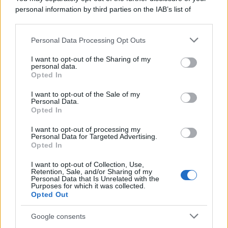
personal information by third parties on the IAB’s list of
downstream participants.
Personal Data Processing Opt Outs
This information may also be disclosed by us to third parties
on the IAB’s List of Downstream Participants that may further
I want to opt-out of the Sharing of my
disclose it to other third parties.
personal data.
Opted In
Please note that this website/app uses one or more Google
services and may gather and store information including but
I want to opt-out of the Sale of my
Personal Data.
not limited to your visit or usage behaviour. You may click to
Opted In
grant or deny consent to Google and its third-party tags to
use your data for below specified purposes in below Google
I want to opt-out of processing my
consent section.
Personal Data for Targeted Advertising.
Leggi anche
Opted In
I want to opt-out of Collection, Use,
Retention, Sale, and/or Sharing of my
Viaggi
Personal Data that Is Unrelated with the
Purposes for which it was collected.
Il borgo più spettacolare della
Opted Out
Costa dei Trabocchi conquista
tutti: tra vicoli, panorami e spiagge
Google consents
da sogno