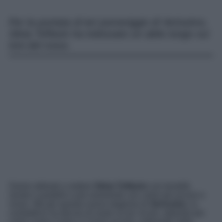
Per la puntata di ieri pomeriggio di Verissimo,
Silvia Toffanin ha indossato un abito lungo sui
toni del rosso.
Siamo abituati a vedere
Silvia Toffanin
con tonalità
neutre o pastello e più raramente con colori più accesi e
vivaci. Ma per questa nuova stagione di
Verissimo
, la
conduttrice ha deciso di osare un po’ di più, optando per
colori come il viola e il rosso acceso, indossato nella