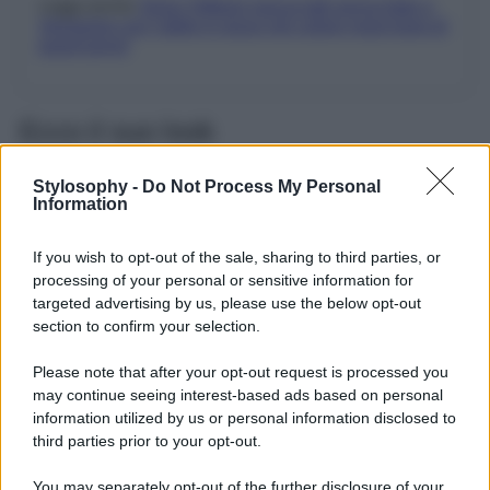
Leggi anche
Silvia Toffanin lascia tutti senza fiato a
Verissimo con l’abito in pizzo nel colore must have di
quest’anno!
Ecco il suo look
Per la puntata di ieri pomeriggio di
Verissimo
,
Silvia
Stylosophy -
Do Not Process My Personal
Toffanin
ha deciso di cambiare look optando per colori
Information
più accesi come il rosso. Ha così indossato
un delizioso
abito sui toni del rosso acceso con gonna plissettata
If you wish to opt-out of the sale, sharing to third parties, or
e blusa con maniche con volant
. Un look molto delicato,
sofisticato, femminile che unisce eleganza e grazia ad un
processing of your personal or sensitive information for
tocco più trendy e glamour e che ben risalta la silhouette
targeted advertising by us, please use the below opt-out
perfetta della conduttrice, valorizzandone bellezza e
section to confirm your selection.
femminilità. Come sempre, anche questa volta Toffanin
mostra come non servano grandi elementi per realizzare
Please note that after your opt-out request is processed you
un look sofisticato, moderno e femminile ma il vero
may continue seeing interest-based ads based on personal
segreto risieda nella semplicità. La conduttrice ha
completato il tutto con capelli lisci lasciati sciolti e un
information utilized by us or personal information disclosed to
make up luminoso dai toni delicati e naturali.
third parties prior to your opt-out.
You may separately opt-out of the further disclosure of your