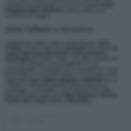
puntata di ieri pomeriggio. Ecco qui di seguito
il look
sfoggiato dalla conduttrice
nella puntata di ieri
domenica 10 maggio.
Silvia Toffanin a Verissimo
Sempre bella, impeccabile e molto elegante,
Silvia
Toffanin
, in ogni stagione di
Verissimo
, si conferma
la
regina indiscussa del sabato e della domenica
pomeriggio
di Canale Cinque, che, oltre a conquistare
con la sua empatia, la sua semplicità e la sua
professionalità, incanta tutti con la sua bellezza, la sua
femminilità e la sua grazia innate, a cui bisogna anche
aggiungere
look sempre eleganti e sofisticati
che ne
risaltano la silhouette perfetta. Nella puntata di ieri
pomeriggio, la conduttrice ha accolto nel suo salotto
televisivo nuovi ospiti come
Özge Özpirinçci
,
Romina
Carrisi
,
Nek
,
Paola Caruso
,
Clementino
.