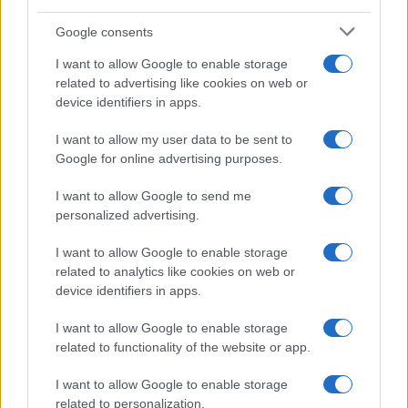
dell’estate con il bikini effetto
velluto FOTO
Google consents
I want to allow Google to enable storage
related to advertising like cookies on web or
Casa
device identifiers in apps.
Dove posizionare il divano
secondo il Feng Shui: gli
I want to allow my user data to be sent to
errori da evitare
Google for online advertising purposes.
I want to allow Google to send me
Moda
personalized advertising.
Chiara Ferragni, più bella
I want to allow Google to enable storage
che mai: al naturale e senza
make up VIDEO
related to analytics like cookies on web or
device identifiers in apps.
Viaggi
I want to allow Google to enable storage
related to functionality of the website or app.
Il borgo più spettacolare della
Costa dei Trabocchi conquista
tutti: tra vicoli, panorami e spiagge
I want to allow Google to enable storage
da sogno
related to personalization.