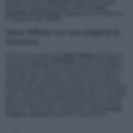
puntata in puntata a
Verissimo
sfoggia look di super
tendenza e must del momento come il suo
abito
longuette sui toni del blu
sfoggiato ieri pomeriggio: qui
di seguito per tutti i dettagli.
Silvia Toffanin con una stagione di
Verissimo
Ormai è circa un mese che
Silvia Toffanin
è tornata con
una nuova stagione di
Verissimo
, in onda ogni sabato e
domenica pomeriggio su Canale Cinque. La conduttrice,
come ogni anno, è pronta ad accogliere nuovi ospiti e a
raccontare nuove emozioni, sempre con la sua stessa
professionalità, semplicità ed empatia, grazie alle quali
permette agli ospiti di sentirsi a proprio agio, di raccontarsi
a 360°, ascoltandoli ed emozionandosi con loro. Il segreto
del successo di questo programma è proprio la capacità
della conduttrice di gioire e commuoversi per le diverse
storie con i diversi ospiti, conducendo il tutto
in maniera
semplice e genuina
, senza filtri e senza finzioni.