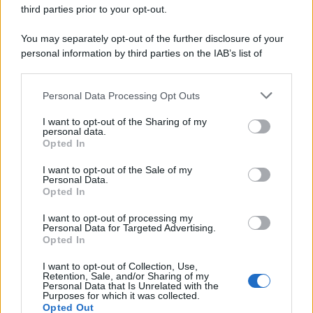
rigorosi.
third parties prior to your opt-out.
You may separately opt-out of the further disclosure of your
personal information by third parties on the IAB’s list of
downstream participants.
Personal Data Processing Opt Outs
This information may also be disclosed by us to third parties
on the IAB’s List of Downstream Participants that may further
I want to opt-out of the Sharing of my
disclose it to other third parties.
personal data.
Opted In
Please note that this website/app uses one or more Google
services and may gather and store information including but
I want to opt-out of the Sale of my
Personal Data.
not limited to your visit or usage behaviour. You may click to
Opted In
grant or deny consent to Google and its third-party tags to
use your data for below specified purposes in below Google
I want to opt-out of processing my
consent section.
Personal Data for Targeted Advertising.
Leggi anche
Opted In
I want to opt-out of Collection, Use,
Retention, Sale, and/or Sharing of my
Personal Data that Is Unrelated with the
Moda
Purposes for which it was collected.
Opted Out
Hailey Bieber sfoggia il trend