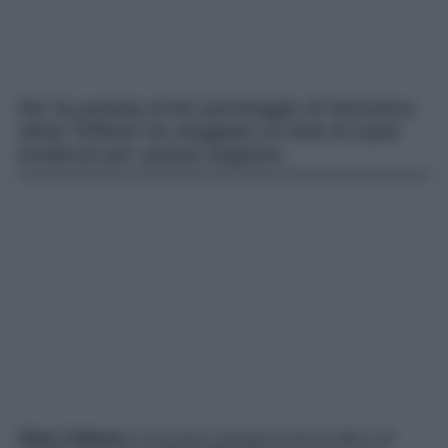
Per la puntata di ieri pomeriggio di Verissimo,
Silvia Toffanin ha sfoggiato un look di super
tendenza per questa stagione.
Silvia Toffanin
è una vera e propria icona di stile e di