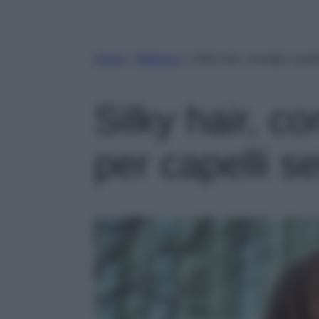
Home
»
Bellezza
»
Silky hair, consigli e prod
Silky hair, co
per capelli se