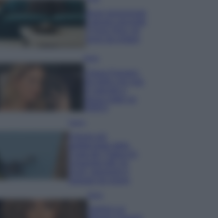
Dove posizionare
il divano secondo
il Feng Shui: gli
errori da evitare
Moda
Chiara Ferragni,
più bella che mai:
al naturale e
senza make up
VIDEO
Viaggi
Il borgo più
spettacolare della
Costa dei Trabocchi
conquista tutti: tra
vicoli, panorami e
spiagge da sogno
Moda
Samira Lui
sfoggia il beach