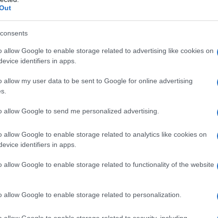
Out
apelli lisci e setosi anche
consents
o allow Google to enable storage related to advertising like cookies on
evice identifiers in apps.
ni tanto un
trattamento extra
per ripristinare la
o allow my user data to be sent to Google for online advertising
ono aggredire il cuoio capelluto, mentre il sole, la
s.
il vento d’alta quota, aggrediscono il fusto che, perdendo
ncline alla rottura. Idratazione e protezione regolari sono
sistenti durante tutta la stagione e preservarne la vitalità
to allow Google to send me personalized advertising.
ci consigli da seguire manterremo i capelli lisci e setosi!
si come una hair spa a casa propria: prendetevi
o allow Google to enable storage related to analytics like cookies on
cerà anche l’umore oltre ai vostri capelli!
evice identifiers in apps.
apelluto
o allow Google to enable storage related to functionality of the website
emplice ma efficace per mantenere i capelli sani e
o allow Google to enable storage related to personalization.
 sanguigna, riduce la forfora e la desquamazione e
egolarmente il cuoio capelluto con un olio può aiutare a
iando i capelli morbidi e setosi. Prendete un olio di
o allow Google to enable storage related to security, including