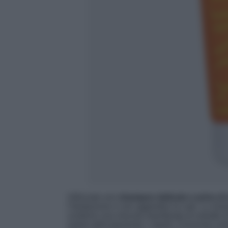
Utilizzate uno
shampoo delicato e privo di 
l’idratazione e non aggredire la cute. Lo sh
contiene una miscela equilibrata di estratto 
nutrire delicatamente i capelli. Fornendo nutrie