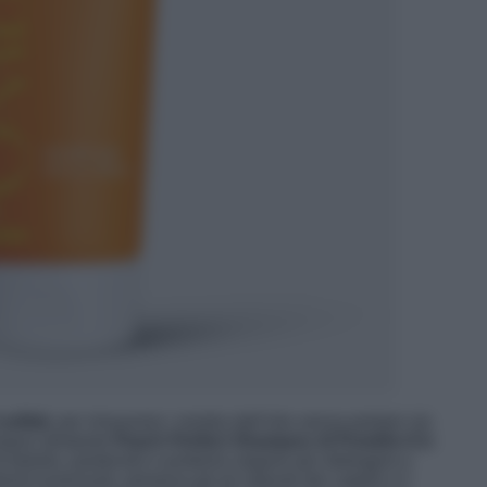
solfati
, per rimuovere i residui dell’olio senza portare via
ampoo idratante
Peach Perfect Shampoo di Pomélo+Co
di betulla, pantenolo e proteine vegane per detergere e
nti essenziali, preserva gli oli naturali dei capelli e li