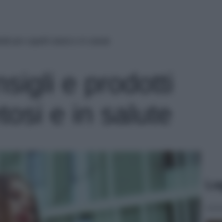
otti per capelli setosi e in salute
nsigli e prodotti
tosi e in salute
Le