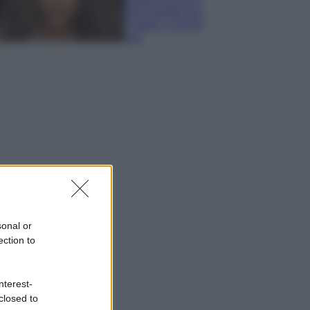
look perfetto per
l’estate: scoprilo
qui!
sonal or
ection to
nterest-
closed to