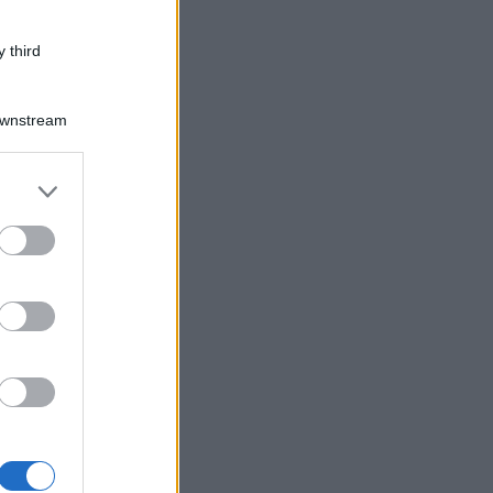
 third
Downstream
er and store
to grant or
ed purposes