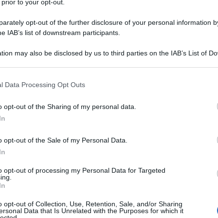
 prior to your opt-out.
rately opt-out of the further disclosure of your personal information by
he IAB’s list of downstream participants.
tion may also be disclosed by us to third parties on the IAB’s List of 
 that may further disclose it to other third parties.
 that this website/app uses one or more Google services and may gath
l Data Processing Opt Outs
including but not limited to your visit or usage behaviour. You may click 
 to Google and its third-party tags to use your data for below specifi
o opt-out of the Sharing of my personal data.
ogle consent section.
ggi, lo stress del sole e delle alte temperature, una
hair
In
mai troppo spazio in valigia!) e tanti altri fattori
o dei nostri capelli, che quindi appariranno più secchi,
di idratazione, prima di tutto, ma anche di una corretta
o opt-out of the Sale of my Personal Data.
alle ferie e del prossimo appuntamento in salone, ecco
In
e in piena estate.
to opt-out of processing my Personal Data for Targeted
ing.
i anche d’estate
In
na volta a settimana per un extra nutrimento
o opt-out of Collection, Use, Retention, Sale, and/or Sharing
cora più lucenti e setosi
ersonal Data that Is Unrelated with the Purposes for which it
lected.