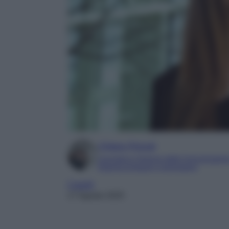
Chiara Pinzuti
Laureata in Scienze della Comunicazion
Esperta di beauty e benessere
Capelli
17 Agosto 2025