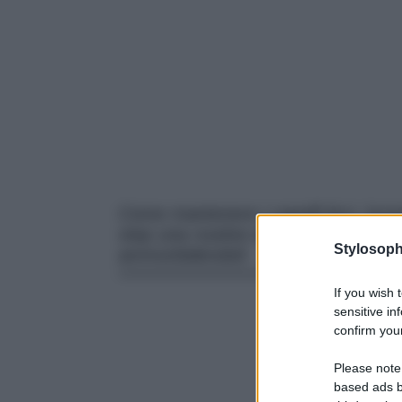
Come mantenere i capelli lisci, luce
step una routine estiva che manterrà 
Stylosoph
ammorbidendoli
If you wish 
sensitive in
confirm your
Please note
based ads b