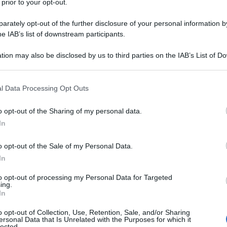
 prior to your opt-out.
rately opt-out of the further disclosure of your personal information by
he IAB’s list of downstream participants.
tion may also be disclosed by us to third parties on the IAB’s List of 
 that may further disclose it to other third parties.
 that this website/app uses one or more Google services and may gath
l Data Processing Opt Outs
including but not limited to your visit or usage behaviour. You may click 
 to Google and its third-party tags to use your data for below specifi
o opt-out of the Sharing of my personal data.
ogle consent section.
to nella nostra beauty routine per le tante proprietà,
In
di penetrazione e assorbimento degli attivi, è anche
a pelle idratazione profonda, elasticità, ma anche, a
 effetto protettivo, antiossidante e rimodellante, oppure
o opt-out of the Sale of my Personal Data.
 vero boost di nutrimento
, che lasciano una piacevole
In
ca dei più efficaci!
to opt-out of processing my Personal Data for Targeted
ing.
e i migliori da acquistare
In
i age per tutto il corpo
ftante anti età
o opt-out of Collection, Use, Retention, Sale, and/or Sharing
e proprietà leviganti e antiossidanti a base di olio di
ersonal Data that Is Unrelated with the Purposes for which it
lected.