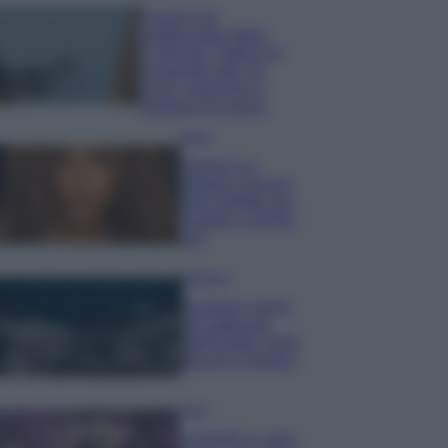
Il borgo più
spettacolare della
Costa dei Trabocchi
conquista tutti: tra
vicoli, panorami e
spiagge da sogno
Moda
Samira Lui
sfoggia il beach
look perfetto per
l’estate: scoprilo
qui!
Bellezza
I profumi marini
più gettonati
dell’Estate 2026,
freschi e leggeri
Casa
Lavanda in vaso