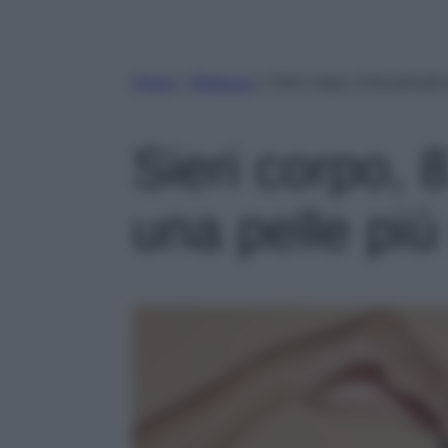
Home
»
Bellezza
»
Sieri corpo, 8 da provare
Sieri corpo, 
una pelle più