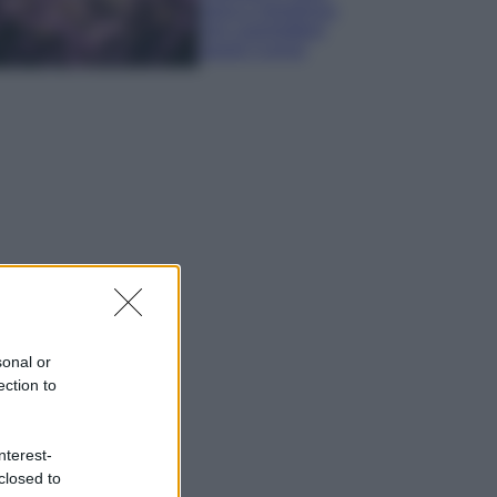
sana e rigogliosa:
non commettere
questi 3 errori
sonal or
ection to
nterest-
closed to