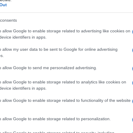
 che combatte la pelle cadente
Out
on Niacinamide per correggere macchie, discromie e
talizzante con le magiche proprietà della camelia rossa
consents
al: esfoliante e rigenerante
oprio booster rimodellante
o allow Google to enable storage related to advertising like cookies on
evice identifiers in apps.
o allow my user data to be sent to Google for online advertising
ngredienti, benefici e i
s.
re
to allow Google to send me personalized advertising.
o allow Google to enable storage related to analytics like cookies on
giungere una molteplicità di obiettivi, al pari degli
evice identifiers in apps.
i di una crema, si utilizzano sia al mattino che per la
ne che li compongono: solitamente miscele di
oli idratanti,
are e rafforzare la barriera protettiva della pelle,
vitamina
o allow Google to enable storage related to functionality of the website
 e illuminare. Come per i sieri viso, poche gocce che si
un effetto intenso, combattendo l’ossidazione,
o la pelle più tesa, liftata ed elastica. Le consistenze
o allow Google to enable storage related to personalization.
e d’acqua, che possono essere anche aggiunte e
el, che lascia una maggiore sensazione di freschezza.
llanti
, vediamo una selezione di
8 sieri corpo top del
o allow Google to enable storage related to security, including