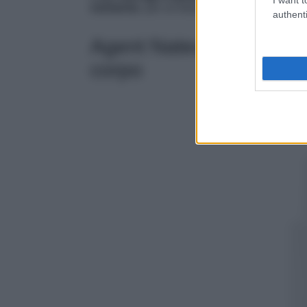
momento
, per un boost di energia in vista d
authenti
Agent Nateur, un efficace
corpo