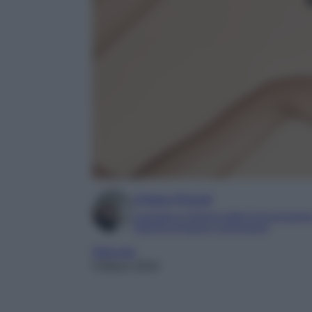
Chiara Pinzuti
Laureata in Scienze della Comunicazion
Esperta di beauty e benessere
Skincare
4 Marzo 2024