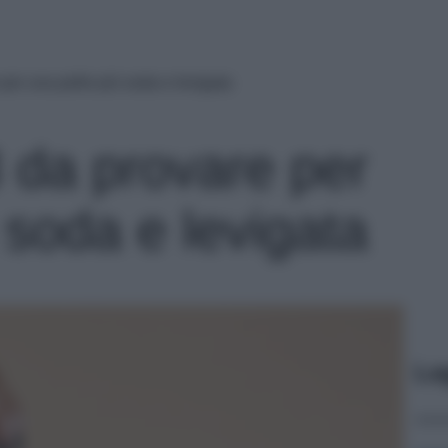
 per una pelle più soda e levigata
8 da provare per
 soda e levigata
Le