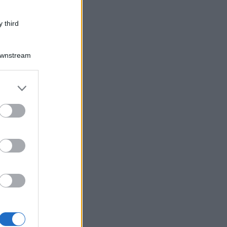
 third
Downstream
er and store
to grant or
ed purposes