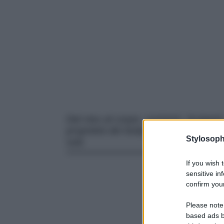
Dal viso al corpo: nutrienti, levigant
proprietà dei body serum, leggeri e
Stylosoph
solo
If you wish 
sensitive in
confirm your
Please note
based ads b