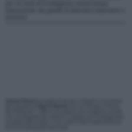
per un look di un’eleganza senza tempi,
impreziosito da gioielli di diamanti importanti e
luminosi.
Serena Rossi
ha scelto di tornare a Napoli in occasione
del concerto di
Gigi D’Alessio
che si è tenuto a Piazza
del Plebiscito. L’attrice non poteva che scegliere un look
chic ed elegante per esibirsi in coppia con il protagonista
assoluto della serata. Il suo outfit è stato impreziosito da
tocchi di luminosità senza pari.