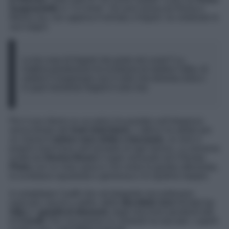
Gragnaniello
in “
Cu’mme
“. Da anni lavora tra Roma e
Milano ma, non appena è tornata a Napoli, ha celebrato le
sue origini.
Le tre cose di Napoli che porto nel cuore? La
mattina prestissimo ho la fortuna di vedere l’alba, di
vedere il lungomare con il cielo che diventa viola e
in quel momento Napoli è solo mia
Per il suo ritorno su un palco ha puntato sull’eleganza
senza tempo del
look total black
. L’attrice ha optato per
un classico
tubino nero dritto e fasciante
, un vero e
proprio must-have nell’armadio di ogni donna. La versione
scelta da
Serena Rossi
è super sensuale ed è firmata
Pinko
con un maxi spacco che rivela la gamba affusolata,
la scollatura squadrata e generosa e le spalline doppie.
A completare l’outfit chic ed elegante non potevano
mancare i tacchi a spillo, delle
décolleté nere
firmate
Le
Silla
e i
gioielli di diamanti
, dagli orecchini pendenti tutti
di
Crivelli
. Per l’occasione la cantante ha lasciato i capelli