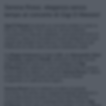
Serena Rossi, eleganza senza
tempo al concerto di Gigi D’Alessio!
Gigi D’Alessio
ha tenuto un concerto andato in onda su
Rai uno, intitolato “Uno come te, ancora insieme”.
L’occasione è nata per celebrare i suoi primi trent’anni di
carriera e, dopo un concerto lo scorso weekend, ne sono
seguiti altri quattro live sold-out. L’evento a Piazza del
Plebiscito ha visto salire sul palco tantissimi ospiti.
Da
Biagio Antonacci
al figlio
LDA
, da
Alessandro Siani
a
Tananai
,
Lazza
ed
Elodie
, tantissimi volti del mondo
dello spettacolo sono accorsi in sostegno di
Gigi
D’Alessio
per celebrare i suoi primi trent’anni di carriera.
Tra le ospiti più attese c’era anche
Serena Rossi
, l’attrice
partenopea che è tornata nella sua terra Natale
scegliendo un outfit da vera regina.
Serena Rossi
non è soltanto un’attrice di grande
successo, ma anche una cantante piuttosto talentuoso e
ne ha dato prova sul palco di Piazza del Plebiscito
esibendosi prima con il protagonista della serata,
Gigi
D’Alessio
, sulle note di “
Un cuore malato
” e poi con
Enzo