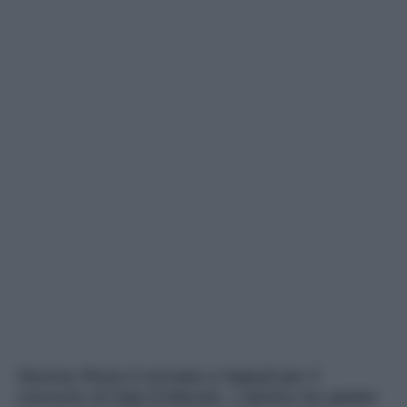
Serena Rossi è tornata a Napoli per il
concerto di Gigi D’Alessio. L’attrice ha optato