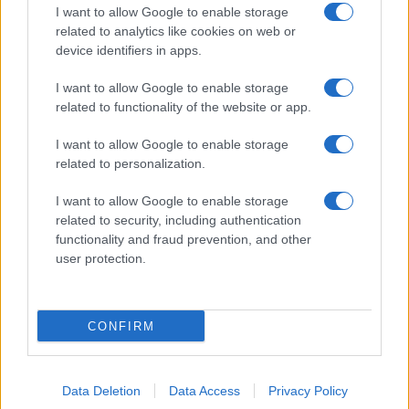
I want to allow Google to enable storage
gettonati dell’Estate 2026,
freschi e leggeri
related to analytics like cookies on web or
device identifiers in apps.
I want to allow Google to enable storage
Casa
related to functionality of the website or app.
Lavanda in vaso sana e
rigogliosa: non commettere
I want to allow Google to enable storage
questi 3 errori
related to personalization.
I want to allow Google to enable storage
related to security, including authentication
functionality and fraud prevention, and other
user protection.
© – Stylosophy – Anicaflash S.r.l. – P.Iva 01816001000 – Testata
Giornalistica registrata presso il Tribunale ordinario di Roma, n° 111/2022
del 21/07/2022
CONFIRM
Contatti
Data Deletion
Data Access
Privacy Policy
Privacy Policy
Preferenze privacy
Mappa del sito
Chi siamo
Redazione
Codice Etico
Pubblicità