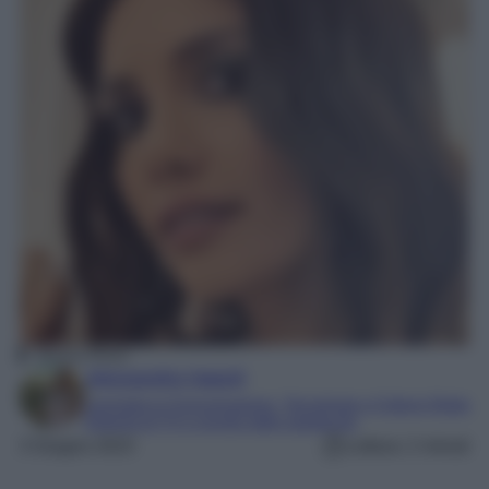
Serena Rossi
Alessandra Napoli
Laureata in Comunicazione, Tecnologie e Culture Digitali
Esperta di TV e mondo dello spettacolo
3 Giugno 2023
Lettura: 2 minuti