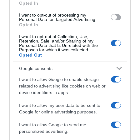
Opted In
grant or deny consent to Google and its third-party tags to
use your data for below specified purposes in below Google
I want to opt-out of processing my
consent section.
Personal Data for Targeted Advertising.
Leggi anche
Opted In
I want to opt-out of Collection, Use,
Retention, Sale, and/or Sharing of my
Viaggi
Personal Data that Is Unrelated with the
Purposes for which it was collected.
Il borgo più spettacolare della
Opted Out
Costa dei Trabocchi conquista
tutti: tra vicoli, panorami e spiagge
Google consents
da sogno
I want to allow Google to enable storage
related to advertising like cookies on web or
Moda
device identifiers in apps.
Samira Lui sfoggia il beach
look perfetto per l’estate:
I want to allow my user data to be sent to
scoprilo qui!
Google for online advertising purposes.
I want to allow Google to send me
Bellezza
personalized advertising.
I profumi marini più