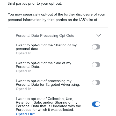
radioso.
third parties prior to your opt-out.
You may separately opt-out of the further disclosure of your
personal information by third parties on the IAB’s list of
downstream participants.
Personal Data Processing Opt Outs
This information may also be disclosed by us to third parties
on the IAB’s List of Downstream Participants that may further
I want to opt-out of the Sharing of my
disclose it to other third parties.
personal data.
Opted In
Please note that this website/app uses one or more Google
services and may gather and store information including but
I want to opt-out of the Sale of my
Personal Data.
not limited to your visit or usage behaviour. You may click to
Opted In
grant or deny consent to Google and its third-party tags to
use your data for below specified purposes in below Google
I want to opt-out of processing my
consent section.
Personal Data for Targeted Advertising.
Leggi anche
Opted In
I want to opt-out of Collection, Use,
Retention, Sale, and/or Sharing of my
Personal Data that Is Unrelated with the
Casa
Purposes for which it was collected.
Opted Out
Lavanda in vaso sana e