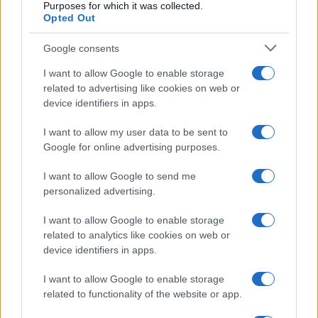
Purposes for which it was collected.
Il borgo più spettacolare della
Opted Out
Costa dei Trabocchi conquista
tutti: tra vicoli, panorami e spiagge
Google consents
da sogno
I want to allow Google to enable storage
related to advertising like cookies on web or
Moda
device identifiers in apps.
Samira Lui sfoggia il beach
look perfetto per l’estate:
I want to allow my user data to be sent to
scoprilo qui!
Google for online advertising purposes.
I want to allow Google to send me
Bellezza
personalized advertising.
I profumi marini più
I want to allow Google to enable storage
gettonati dell’Estate 2026,
freschi e leggeri
related to analytics like cookies on web or
device identifiers in apps.
I want to allow Google to enable storage
Casa
related to functionality of the website or app.
Lavanda in vaso sana e
rigogliosa: non commettere