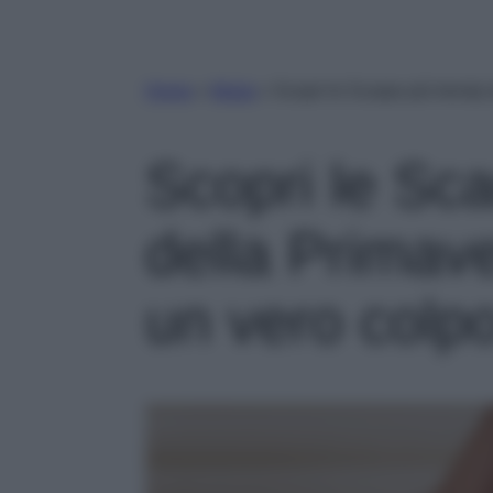
Home
»
Moda
»
Scopri le Scarpe più trendy 
Scopri le Sca
della Primav
un vero colpo