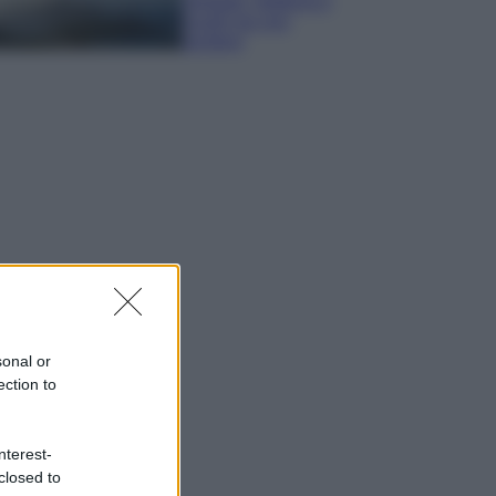
spiagge, trekking e
luoghi da non
perdere
sonal or
ection to
nterest-
closed to