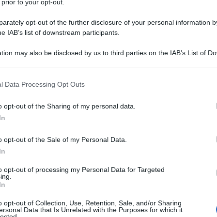
 prior to your opt-out.
rately opt-out of the further disclosure of your personal information by
he IAB’s list of downstream participants.
tion may also be disclosed by us to third parties on the IAB’s List of 
 that may further disclose it to other third parties.
 that this website/app uses one or more Google services and may gath
l Data Processing Opt Outs
including but not limited to your visit or usage behaviour. You may click 
 to Google and its third-party tags to use your data for below specifi
o opt-out of the Sharing of my personal data.
ogle consent section.
In
le
scarpe
che desiderano indossare, dedicando loro la
 non si tratti solamente di semplici e meri
accessori
.
o opt-out of the Sale of my Personal Data.
oro poiché il motto “more is more” che ha imperato nel
In
er questa spring summer, conquista anche le calzature. E,
elle e
i look street style hanno già proclamato il modello
to opt-out of processing my Personal Data for Targeted
a/estate: stiamo ovviamente parlando delle
slingback
ing.
cende i confini dell’abbigliamento e appare sulle
In
ke, quella muccata e naturalmente, la stampa leopardata,
uesto modello di scarpa dal fascino retrò. Il risultato?
o opt-out of Collection, Use, Retention, Sale, and/or Sharing
tico e raffinato, in poche parole la scelta perfetta per
ersonal Data that Is Unrelated with the Purposes for which it
lected.