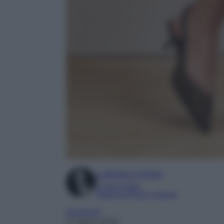
Ludovica Cimino
Content Editor
Esperta di Moda e Beauty
Accessori
27 Marzo 2025