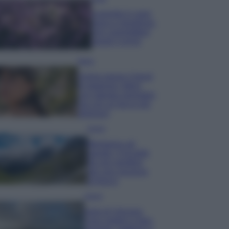
Lavanda in vaso
sana e rigogliosa:
non commettere
questi 3 errori
Moda
Emma segue il trend
di stagione: bikini
con stampa animalier
ma con un tocco più
glamour!
Viaggi
Montagna ad
agosto: 4 località
da non perdere
per una vacanza
al fresco
Viaggi
Isola di Vulcano,
cosa vedere e fare: