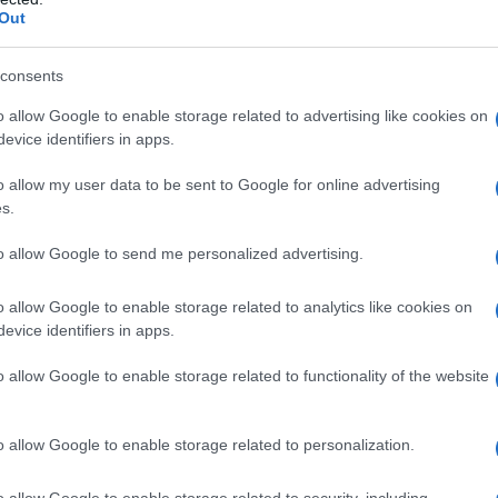
 slingback animalier da non perdere…
Out
l Kors
consents
 & Other Stories
teve Madden
o allow Google to enable storage related to advertising like cookies on
lle di Aeyde
evice identifiers in apps.
o allow my user data to be sent to Google for online advertising
s.
ack Luna di Michael Kors
to allow Google to send me personalized advertising.
o allow Google to enable storage related to analytics like cookies on
evice identifiers in apps.
o allow Google to enable storage related to functionality of the website
o allow Google to enable storage related to personalization.
o allow Google to enable storage related to security, including