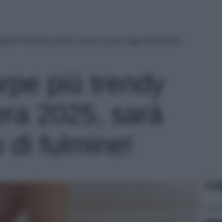
della Primavera 2025, sarà un vero colpo di fulmine!
rpe più trendy
era 2025, sarà
 di fulmine!
Le