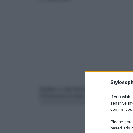
Stylosoph
Audaci e dal fascino ipnotico, sono
Primavera Estate 2025
If you wish 
sensitive in
confirm your
Please note
based ads b