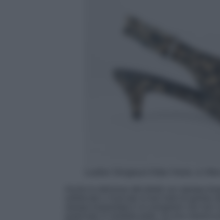
Leather Slingback Kitten Heels, & Othe
Anche le deliziose décolleté con stampa leo
sofisticato e ricercato ai tuoi look di questa 
stampa leopardata è un evergreen che non va
realizzato in morbida pelle, ha una classica p