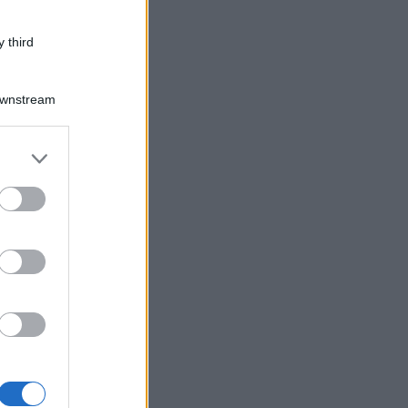
 third
Downstream
er and store
to grant or
ed purposes