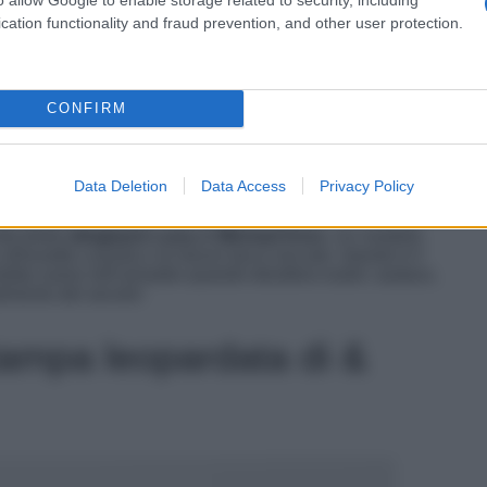
cation functionality and fraud prevention, and other user protection.
CONFIRM
Data Deletion
Data Access
Privacy Policy
mpa serpente con mezzo tacco, Michael Kors
décolleté
slingback Luna
di
Michael Kors
. Un modello
silhouette a punta e al mezzo tacco laccato. Questo è il
rebbe avere nell’armadio quando desidera osare: audace,
timento del secolo!
tampa leopardata di &