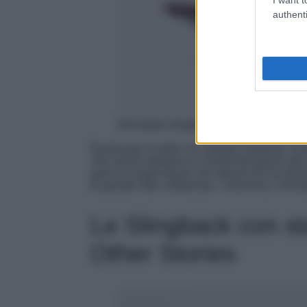
authenti
Décolleté slingback Luna in pelle sta
Realizzata in pelle con stampa serpente, la 
che unisce eleganza e modernità grazie alla 
paio di scarpe pazzo che ognuna di noi dov
di grande stile, sofisticato…insomma, l’inves
Le Slingback con s
Other Stories