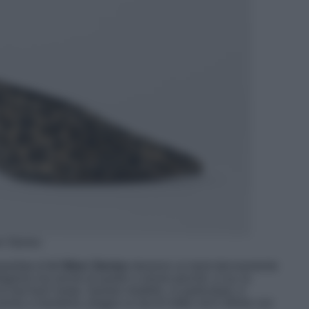
r Stories
pardata di
& Other Stories
daranno un twist decisamente
stagione ma anche di quelle a venire perché, si sa, la
 mai fuori moda. Questo modello, in particolare, è
unta a mandorla, poggia su tacchi kitten ed è rifinito con