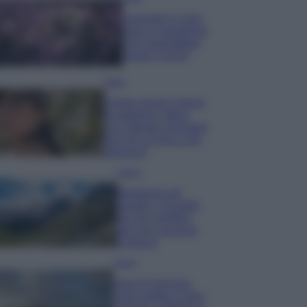
Lavanda in vaso
sana e rigogliosa:
non commettere
questi 3 errori
Moda
Emma segue il trend
di stagione: bikini
con stampa animalier
ma con un tocco più
glamour!
Viaggi
Montagna ad
agosto: 4 località
da non perdere
per una vacanza
al fresco
Viaggi
Isola di Vulcano,
cosa vedere e fare: