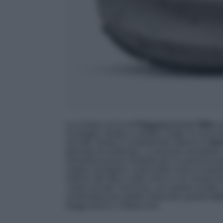
Le scarpa con le ali
Pegasus
firmate
Nike
so
di pioggia, freddo e umidità. Infatti, la nuova 
asciutti, mentre il confortevole interno in
simi
giornate di maltempo. La trazione resistente 
ammortizzazione morbida per la massima pote
maglia avvolgerà i vostri piedi come un guanto
intorno alle dita e nelle zone in cui l’acqua
i piedi asciutti. Insomma, con queste scarpe 
contemporaneo potete indossare queste
run
baggy jeans e a felpa over.