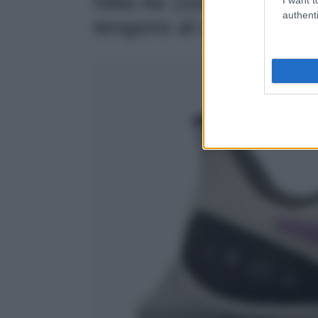
Nike Air Zoom Pegasus 
authenti
tengono al caldo e all’a