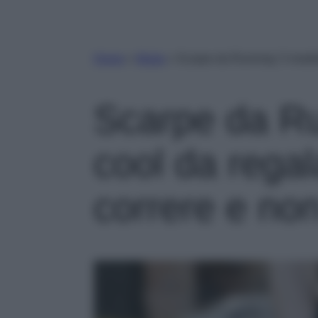
Home
»
Moda
»
Scarpe da Running: 5 modell
Scarpe da Ru
cool da rega
correre e non