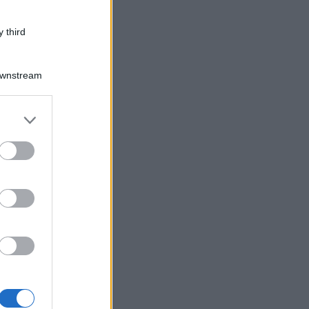
 third
Downstream
er and store
to grant or
ed purposes