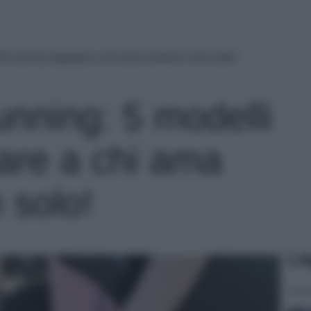
i cool da regalare a chi ama correre e non solo!
nning: 5 modelli
lare a chi ama
 solo!
Le