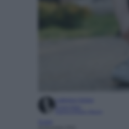
Ludovica Cimino
Content Editor
Esperta di Moda e Beauty
Scarpe
10 Dicembre 2022