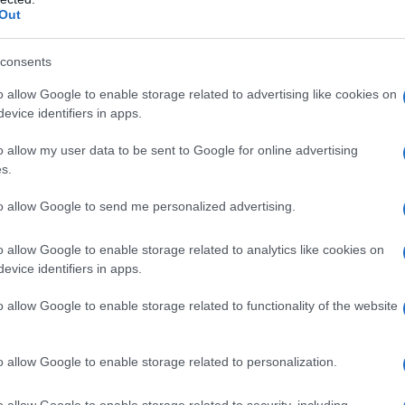
ng da regalare a chi ama correre e non solo
Out
le scarpe che vi tengono al caldo e all’asciutto
iginale e raffinata
gli anni 2000
consents
le scarpe che puoi avere sempre ai piedi
unning con il miglior rapporto qualità-prezzo
o allow Google to enable storage related to advertising like cookies on
evice identifiers in apps.
 di scarpe da running da
o allow my user data to be sent to Google for online advertising
s.
correre e non solo
to allow Google to send me personalized advertising.
leti ed esplose poi come fenomeno di massa, le
scarpe
o allow Google to enable storage related to analytics like cookies on
tendenze che dominano questo autunno-inverno 2022/23.
evice identifiers in apps.
ralasciare le caratteristiche tecniche che rendono queste
running
sono perfette da regalare per questo
Natale
o allow Google to enable storage related to functionality of the website
ersi in forma dopo le feste, per le
runner
professioniste
 svolta più cool e sporty al proprio look. Noi di
elli super comfy e versatili di scarpe da corsa che
o allow Google to enable storage related to personalization.
o allow Google to enable storage related to security, including