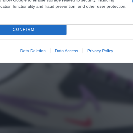
39 Shield: le scarpe che vi
cation functionality and fraud prevention, and other user protection.
sciutto
CONFIRM
Data Deletion
Data Access
Privacy Policy