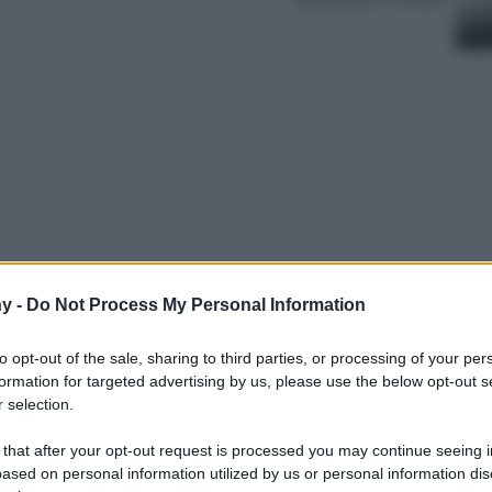
y -
Do Not Process My Personal Information
 have della stagione autunno-inverno
rfette da regalare non solo alle appassionate
to opt-out of the sale, sharing to third parties, or processing of your per
iono rendere sporty e urban i propri look.
formation for targeted advertising by us, please use the below opt-out s
 selection.
 that after your opt-out request is processed you may continue seeing i
ased on personal information utilized by us or personal information dis