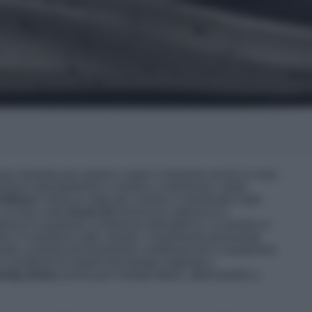
no ritornate per aiutarvi a dare il massimo anche in caso
finitura idrorepellente vi aiuterà a mantenere i piedi
l fleece
li terrà al caldo per correre o camminare nelle
e le due unità
Zoom Air
forniscono aderenza e
nza in qualsiasi condizione atmosferica. La tomaia in
 e li manterrà caldi, mentre i rivestimenti posizionati
 tende a entrare più facilmente contribuiscono a mantenere
vi sembrerà di volare! Dal design originale e
ning shoes
anche per il tempo libero, abbinandole a