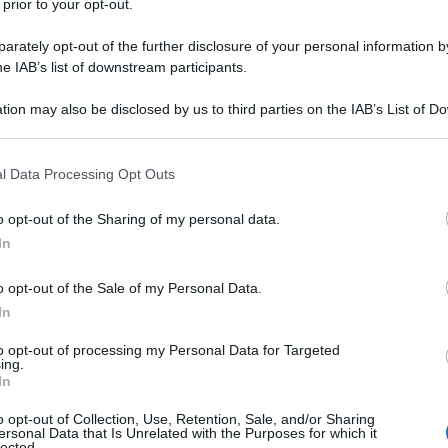
 prior to your opt-out.
rately opt-out of the further disclosure of your personal information by
he IAB’s list of downstream participants.
tion may also be disclosed by us to third parties on the IAB’s List of 
 that may further disclose it to other third parties.
 that this website/app uses one or more Google services and may gath
l Data Processing Opt Outs
including but not limited to your visit or usage behaviour. You may click 
 to Google and its third-party tags to use your data for below specifi
o opt-out of the Sharing of my personal data.
ogle consent section.
In
o opt-out of the Sale of my Personal Data.
no diventate molto di più di calzature
utility
e funzionali.
nce o Reebok sono diventati protagonisti della scena
In
prattutto, alla loro capacità di aggiungere un tocco
e, una buona scarpa da corsa potrebbe essere un ottimo
to opt-out of processing my Personal Data for Targeted
e di corsa ma anche per coloro che adorano essere
ing.
In
oprire i modelli più cool e in voga del momento? Leggete la
o opt-out of Collection, Use, Retention, Sale, and/or Sharing
ersonal Data that Is Unrelated with the Purposes for which it
lected.