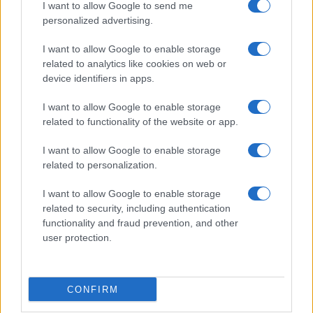
I want to allow Google to send me
personalized advertising.
I want to allow Google to enable storage
related to analytics like cookies on web or
device identifiers in apps.
I want to allow Google to enable storage
related to functionality of the website or app.
I want to allow Google to enable storage
related to personalization.
I want to allow Google to enable storage
related to security, including authentication
functionality and fraud prevention, and other
user protection.
CONFIRM