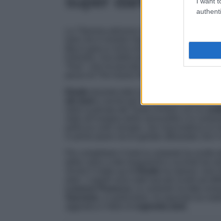
super dark per il Te
I want t
authenti
La 73esima edizione del
Festival di Sanre
look che è rimasto impresso a molti. Durante l
Big in gara si sono esibiti con colleghi e art
Duemila. Una delle performance più attese è 
“Due”, che ha lasciato emergere il suo lato 
pezzo di The Guess Who che ha interpretat
Elodie
durante tutta la 73esima edizione de
del dark
e anche per la serata dei duetti non 
dalla scalinata del Teatro Ariston con un
outf
stato all’insegna della sensualità e la can
pelliccia color senape, che nascondeva un mi
in primo piano sia le gambe affusolate che il
Per completare il look la cantante ha scelto 
delle calze a rete trasparenti e occhiali da s
Anche il make-up di
Elodie
ha ripreso i toni 
dark. I capelli sono stati lasciati sciolti ad e
Lorenzo Posocco
, la cantante ha fatto eme
Sanremo
, in particolare, ha spaziato tra ma
aggiudica il titolo di
reginetta dark
.