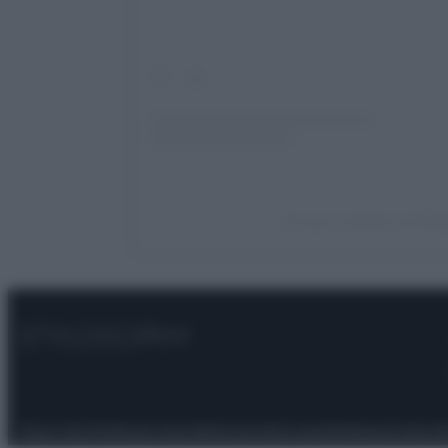
Un post condiviso da Elod
Privacy Policy
Preferenze privacy
Mappa del sito
Chi siamo
Redazione
Codice Et