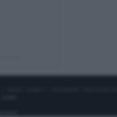
ie (@elodie)
© – Stylosophy – Anicaflash S.r.l. – P.Iva 01816001000 – Testata Giornalistica reg
Contatti
ico
Pubblicità