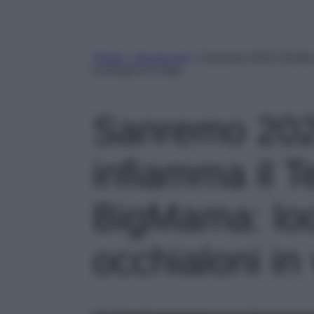
Home
»
Gossip Vip
»
Sanremo 2023, Elodie 
occhialoni in vista
Sanremo 202
infiamma il T
BigMama: loo
occhialoni in 