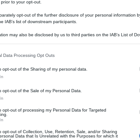
Culture Digitali
 prior to your opt-out.
Lettura: 2 minuti
rately opt-out of the further disclosure of your personal information by
he IAB’s list of downstream participants.
tion may also be disclosed by us to third parties on the IAB’s List of 
 that may further disclose it to other third parties.
 that this website/app uses one or more Google services and may gath
l Data Processing Opt Outs
including but not limited to your visit or usage behaviour. You may click 
 to Google and its third-party tags to use your data for below specifi
o opt-out of the Sharing of my personal data.
ogle consent section.
In
o opt-out of the Sale of my Personal Data.
In
ival di Sanremo 2023 e l’ha dimostrato anche
to opt-out of processing my Personal Data for Targeted
ing.
ssato un look total black rock e aggressivo.
In
o opt-out of Collection, Use, Retention, Sale, and/or Sharing
ersonal Data that Is Unrelated with the Purposes for which it