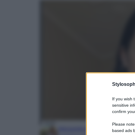
Stylosoph
If you wish 
sensitive in
confirm your
Elodie
Please note
Alessandra Napoli
based ads b