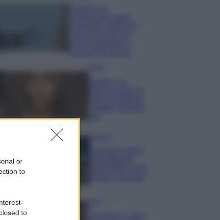
Il borgo più
spettacolare della
Costa dei Trabocchi
conquista tutti: tra
vicoli, panorami e
spiagge da sogno
Moda
Samira Lui
sfoggia il beach
look perfetto per
l’estate: scoprilo
qui!
Bellezza
I profumi marini
più gettonati
sonal or
dell’Estate 2026,
ection to
freschi e leggeri
Casa
nterest-
closed to
Lavanda in vaso