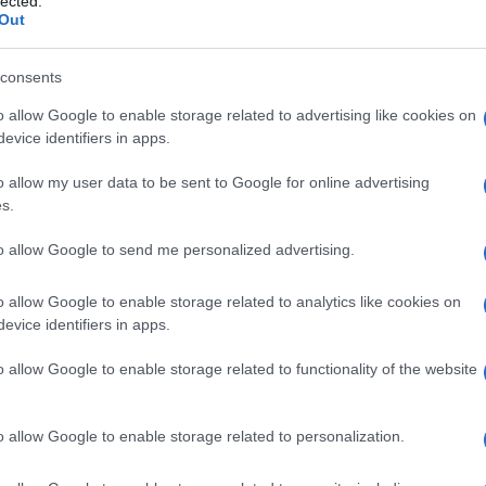
lected.
Out
consents
o allow Google to enable storage related to advertising like cookies on
evice identifiers in apps.
o allow my user data to be sent to Google for online advertising
s.
to allow Google to send me personalized advertising.
o allow Google to enable storage related to analytics like cookies on
evice identifiers in apps.
estival di Sanremo 2023
e l’ha dimostrato anche nella
 duetti. La cantante si è esibita sulle note di “American
o allow Google to enable storage related to functionality of the website
ato un
look total black
decisamente rock e aggressivo.
Festival di Sanremo: look
o allow Google to enable storage related to personalization.