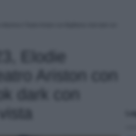
infiamma il Teatro Ariston con BigMama: look dark con
3, Elodie
eatro Ariston con
k dark con
vista
Le