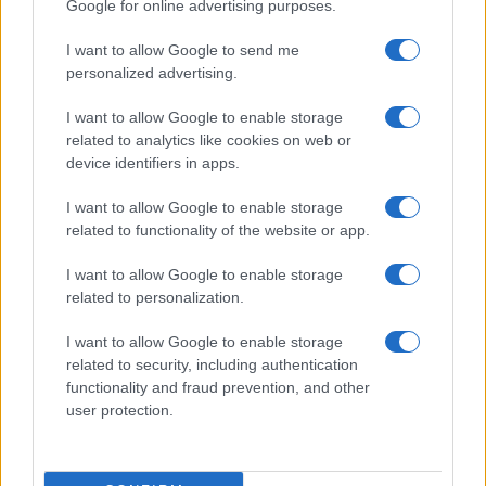
Google for online advertising purposes.
I want to allow Google to send me
Viaggi
personalized advertising.
Il borgo più spettacolare della
Costa dei Trabocchi conquista
I want to allow Google to enable storage
tutti: tra vicoli, panorami e spiagge
related to analytics like cookies on web or
da sogno
device identifiers in apps.
I want to allow Google to enable storage
Moda
related to functionality of the website or app.
Samira Lui sfoggia il beach
look perfetto per l’estate:
I want to allow Google to enable storage
scoprilo qui!
related to personalization.
I want to allow Google to enable storage
related to security, including authentication
functionality and fraud prevention, and other
user protection.
© – Stylosophy – Anicaflash S.r.l. – P.Iva 01816001000 – Testata
Giornalistica registrata presso il Tribunale ordinario di Roma, n° 111/2022
del 21/07/2022