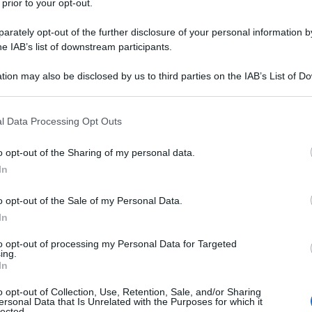
 prior to your opt-out.
rately opt-out of the further disclosure of your personal information by
he IAB’s list of downstream participants.
tion may also be disclosed by us to third parties on the IAB’s List of 
 that may further disclose it to other third parties.
 that this website/app uses one or more Google services and may gath
l Data Processing Opt Outs
including but not limited to your visit or usage behaviour. You may click 
rato a usare
creme
per il viso, per il corpo, hanno
 to Google and its third-party tags to use your data for below specifi
o opt-out of the Sharing of my personal data.
anno iniziato a prendersi cura della
chioma
e i più
ogle consent section.
ioni
. Insomma, sono molto più interessati di un tempo
In
gliere? Hanno voglia di farlo? Trascorrerebbero mai un
online in cerca di quel trattamento skincare di cui hanno
o opt-out of the Sale of my Personal Data.
mente No. E’ dunque compito di mogli e fidanzate, per
In
marriti “Lui” la “giusta via” di bellezza, fatta di coccole
ti amo”.
to opt-out of processing my Personal Data for Targeted
ing.
In
alle sue passioni
Viso
o opt-out of Collection, Use, Retention, Sale, and/or Sharing
tino
ersonal Data that Is Unrelated with the Purposes for which it
orbidissima
lected.