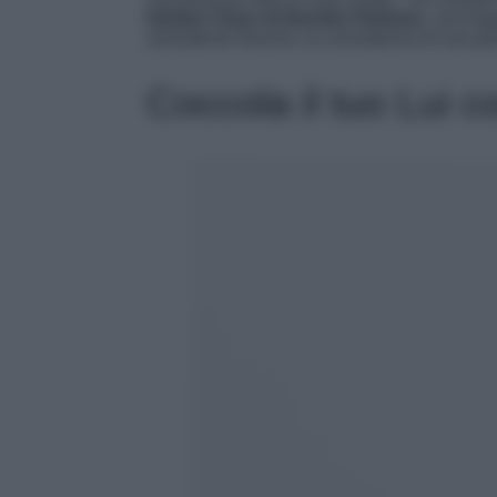
Herbes Vives di Hermès Parfums
, una fra
aromatiche fresche, la consistenza di una per
Coccola il tuo Lui 