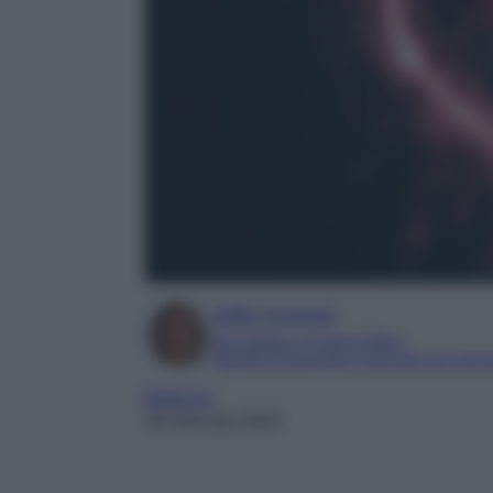
Sofia Gusman
Giornalista e Content Editor
Esperta di linguaggi e tecniche del gior
Bellezza
30 Gennaio 2024