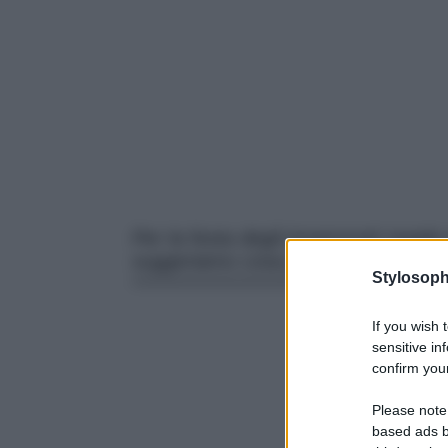
Per la festa degli innamorati regala 
suggeriamo cosa può renderlo davve
Stylosoph
If you wish 
sensitive in
confirm your
Please note
based ads b