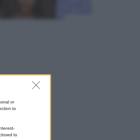
look perfetto per
l’estate: scoprilo
qui!
sonal or
ection to
nterest-
closed to