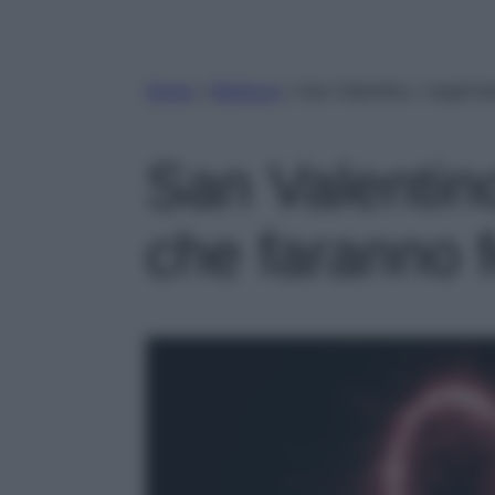
Home
»
Bellezza
»
San Valentino, i regali be
San Valentino
che faranno fe