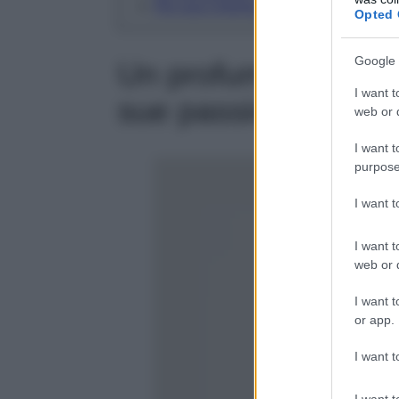
Per una Chioma rigenerata, cosa rega
Opted 
Google 
Un profumo per San 
I want t
sue passioni
web or d
I want t
purpose
I want 
I want t
web or d
I want t
or app.
I want t
I want t