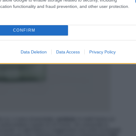
cation functionality and fraud prevention, and other user protection.
CONFIRM
Data Deletion
Data Access
Privacy Policy
 Lui, ci sono innanzitutto i
profumi
. In molti hanno un
assecondare il gusto di chi riceve. Se conoscete la
 punto. In alternativa vi suggeriamo una serie di prodotti
umi uomo per San Valentino più buoni vi proponiamo
H24