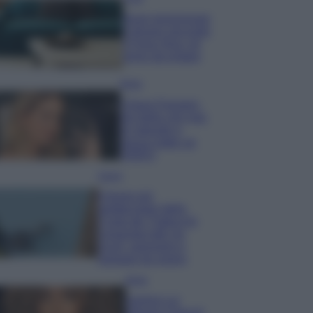
Dove posizionare
il divano secondo
il Feng Shui: gli
errori da evitare
Moda
Chiara Ferragni,
più bella che mai:
al naturale e
senza make up
VIDEO
Viaggi
Il borgo più
spettacolare della
Costa dei Trabocchi
conquista tutti: tra
vicoli, panorami e
spiagge da sogno
Moda
Samira Lui
sfoggia il beach