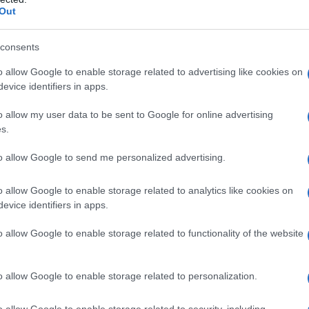
lare a San Valentino…
Out
consents
Valentino, inizia dalle
o allow Google to enable storage related to advertising like cookies on
evice identifiers in apps.
o allow my user data to be sent to Google for online advertising
s.
to allow Google to send me personalized advertising.
o allow Google to enable storage related to analytics like cookies on
evice identifiers in apps.
o allow Google to enable storage related to functionality of the website
o allow Google to enable storage related to personalization.
o allow Google to enable storage related to security, including