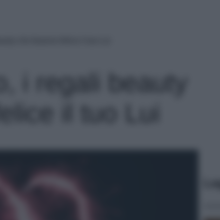
auty che faranno felice il tuo Lui
, i regali beauty
lice il tuo Lui
Le