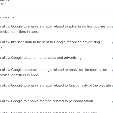
mi, make up e skincare
Out
kincare e make up in sconto del 40%
zzate: 3 prodotti super scontati al 40% per ridefinire la
consents
’eau de Parfum superba da regalare a lui
%!
o allow Google to enable storage related to advertising like cookies on
 Supersize: lo paghi la metà, dura più del doppio!
evice identifiers in apps.
 must have del make up occhi al 20% di sconto
oost, su Lookfantastic a metà prezzo!
o allow my user data to be sent to Google for online advertising
s.
to allow Google to send me personalized advertising.
o 2025: approfittane ora!
o allow Google to enable storage related to analytics like cookies on
evice identifiers in apps.
mazon
, fino alle maison più ricercate del make up e della
perdibili. Non hai ancora approfittato dei
saldi
? Cosa
 cosa c’è di più goloso in giro per il web! Per le
o allow Google to enable storage related to functionality of the website
rdibile
, ma è anche un’occasione per arricchire le
alla
skincare
, all’
haircare
e al
make up
con un po’ più di
o allow Google to enable storage related to personalization.
o allow Google to enable storage related to security, including