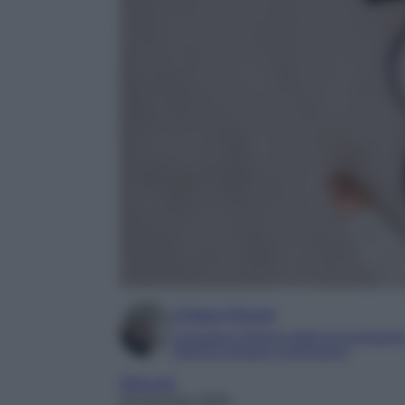
Chiara Pinzuti
Laureata in Scienze della Comunicazion
Esperta di beauty e benessere
Skincare
16 Gennaio 2025