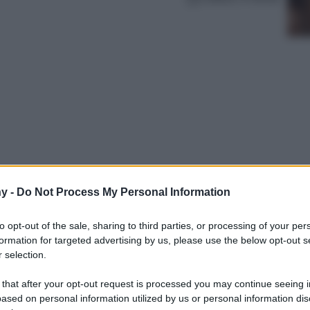
y -
Do Not Process My Personal Information
5! Ecco cosa non lasciarsi sfuggire, cofanetti,
gliori marche ancora disponibili on line, con
to opt-out of the sale, sharing to third parties, or processing of your per
formation for targeted advertising by us, please use the below opt-out s
 selection.
 that after your opt-out request is processed you may continue seeing i
ased on personal information utilized by us or personal information dis