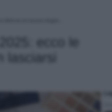
e offerte da non lasciarsi sfuggire…
 2025: ecco le
n lasciarsi
Le