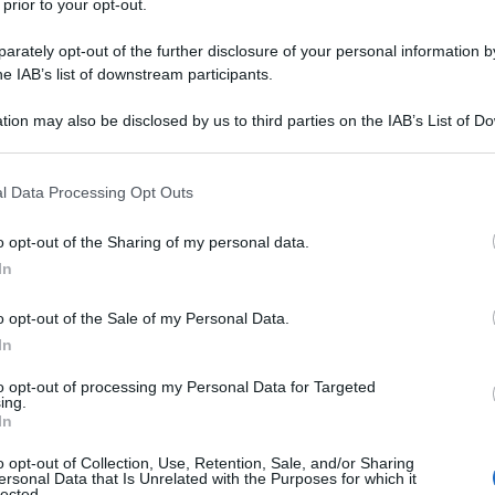
 prior to your opt-out.
rately opt-out of the further disclosure of your personal information by
he IAB’s list of downstream participants.
tion may also be disclosed by us to third parties on the IAB’s List of 
 that may further disclose it to other third parties.
 that this website/app uses one or more Google services and may gath
l Data Processing Opt Outs
including but not limited to your visit or usage behaviour. You may click 
 to Google and its third-party tags to use your data for below specifi
o opt-out of the Sharing of my personal data.
ogle consent section.
In
o opt-out of the Sale of my Personal Data.
y inverno 2025
: abbiamo fatto un giro tra le principali
ressanti! Il momento dei saldi è sempre un’ottima
In
referiti, o per provarne di nuovi: il profumo dei nostri
un siero prodigioso che è in wishlist da tempo…
to opt-out of processing my Personal Data for Targeted
no con una scorta di essential da far scoppiare il nostro
ing.
In
o opt-out of Collection, Use, Retention, Sale, and/or Sharing
e ora!
ersonal Data that Is Unrelated with the Purposes for which it
lected.