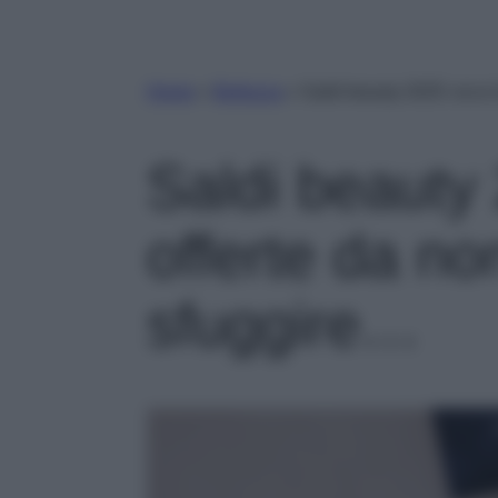
Home
»
Bellezza
»
Saldi beauty 2025: ecco l
Saldi beauty
offerte da no
sfuggire…