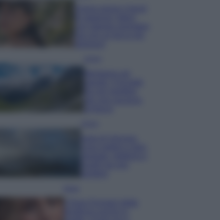
Emma segue il trend
di stagione: bikini
con stampa animalier
ma con un tocco più
glamour!
Viaggi
Montagna ad
agosto: 4 località
da non perdere
per una vacanza
al fresco
Viaggi
Isola di Vulcano,
cosa vedere e fare:
spiagge, trekking e
luoghi da non
perdere
Moda
Chiara Ferragni detta
tendenza anche in