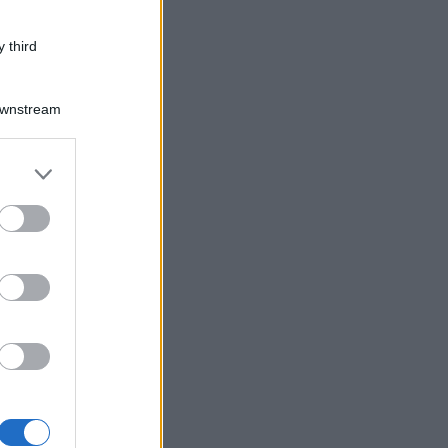
 third
Downstream
er and store
to grant or
ed purposes