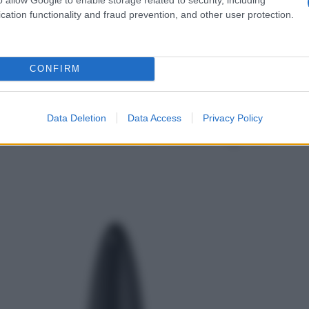
no al 40% su profumi,
cation functionality and fraud prevention, and other user protection.
CONFIRM
no tra i più accattivanti, con sconti fino al 40% su make
: nei negozi fisici e on line, c’è ancora molto da
Data Deletion
Data Access
Privacy Policy
tto duo skincare e make up in