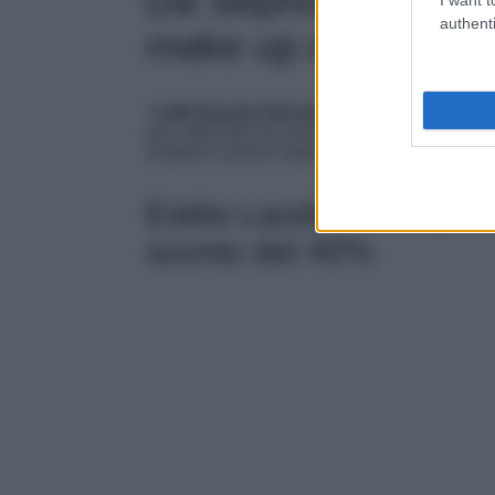
Da Sephora saldi fi
authenti
make up e skincare
I
saldi beauty Gennaio 2025 di Sephora
so
up e skincare ma anche su profumi e accessori
scoprire a prezzi super scontati.
Estée Lauder, il cofane
sconto del 40%