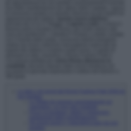
gli appuntamenti da non perdere assolutamente! Essendo
una delle manifestazioni più attese della Capitale, capace
di smuovere sempre un grande interesse tra gli esperti ed
appassionati del settore,
questa nuova edizione
–
prevista dal 12 al 17 Maggio-
è aperta a tutti
e si terrà in
diverse parti e location di Roma, dal centro storico alle
zone più periferiche. L’obiettivo? Entrare a stretto contatto
con il mondo della moda, conoscere talenti emergenti,
vedere da vicino collezioni meravigliose realizzate da
esperti del settore e scoprire realtà nuove, in grado di
stimolare le idee. Insomma, il Rome Fashion Path è
l’occasione perfetta per
vivere Roma attraverso la
creatività
, lasciarsi ispirare dalle nuove tendenze ed
occupare le giornate esplorando il settore del fashion a
360 gradi.
Le date e gli eventi del Rome Fashion Path 2026 da
non perdere
Le Sfilate da segnare assolutamente sul
calendario, un inno alla creatività
Focus su boutique, atelier e showroom,
protagonisti della manifestazione
Gli eventi serali e i networking party da non
perdere