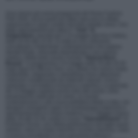
Sono diversi gli eventi protagonisti del Rome Fashion
Path 2026, ma tra quelli più attesi spiccano le sfilate,
organizzate in spazi creativi dal forte impatto visivo. Uno
degli appuntamenti più attesi è
“Void” di
Suigenderis,
previsto per il 14 maggio alla Kou Gallery,
dalle 20.30 alle 23.30. Si tratta di una collezione
concettuale e fortemente contemporanea che esplora
identità fluide, silhouette destrutturate e una visione
estetica. Molto bello anche l’evento
“Natural Born
Beauty”
in programma il 15 maggio dalle 19 alle 20.30
negli spazi di Officine Zero: una sfilata che unisce moda
sostenibile, artigianato e storytelling visivo attraverso
collezioni caratterizzate da materiali naturali, ricerca
sartoriale e un’estetica inclusiva e autentica. La giornata
del 15 Maggio ospiterà anche tanti altri eventi, come
presentazioni dedicate al colore, al crochet
contemporaneo e alla nuova pelletteria Made in Italy, con
designer emergenti capaci di reinterpretare tradizione e
sperimentazione in chiave moderna. Il 17 Maggio invece,
dalle 18 alle 22.30, andrà in scena
“Haeret/Inhaeret”
di
Emiliano Sicuro, una sfilata-performance dal taglio quasi
artistico, dove la moda maschile incontra memoria, corpo
e ricerca concettuale in una narrazione intensa e