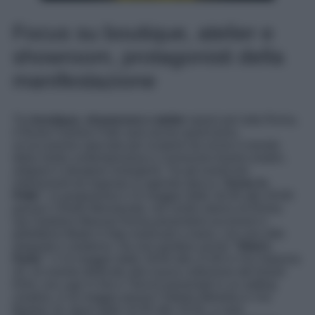
Focus su boutique, atelier e
showroom, protagonisti della
manifestazione
Tra
boutique, showroom e atelier
sparsi per tutta Roma,
il Rome Fashion Path sarà anche quest’anno
un’occasione speciale per scoprire da vicino il mondo
della moda contemporanea e conoscere brand creativi,
artigiani e designer emergenti. Tra gli eventi più
interessanti da segnare in agenda spicca
“Icone in
Pelle”,
in programma il 15 maggio dalle 16:30 alle 20:00
presso L’Etoile Monserrato, nel centro storico di Roma.
Qui Gaetano Massari Roma presenterà accessori e
pelletteria Made in Italy realizzati a mano, con uno stile
elegante e moderno. Da non perdere anche
“Eliot’s
Party”
, il 14 maggio dalle 18:00 alle 21:00 in Via Saturnia
43, un evento dedicato alla nuova collezione del brand
Eliot, con capi in lino e Tencel presentati in un setting
creativo. Il 16 maggio presso l’Istituto Melodia in Via
Bertani 10, dove dalle 10:30 alle 19:30, ci sarà