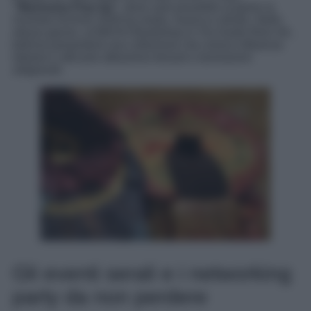
“Mantrama Pop-Up”,
dove sarà possibile scoprire la
Summer Archive 2026 tra moda, musica e drinks. Nello
stesso giorno, al MAXXI Bookshop in Via Guido Reni 4A,
beKora presenterà una collezione che unisce influenze
italiane e africane attraverso tessuti e lavorazioni
artigianali.
Gli eventi serali e i networking
party da non perdere