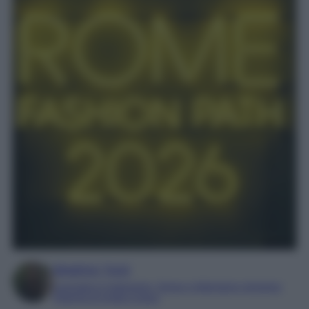
Beatrice Tursi
Laureata in traduzione, lingue e letterature straniere
Esperta di moda e lusso