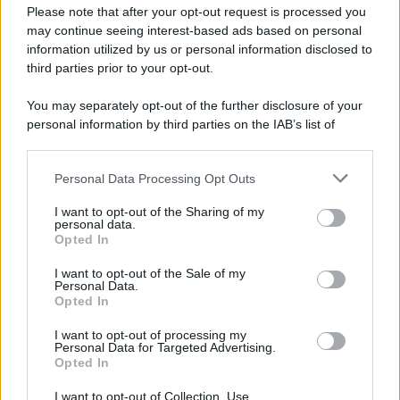
l’evento uno dei party più interessanti del calendario. A
Please note that after your opt-out request is processed you
chiudere la giornata sarà
“Filles de la Mode”,
il 16
may continue seeing interest-based ads based on personal
maggio dalle 20:00 alle 23:30 alla Kou Gallery, evento
esclusivo dedicato alla moda come forma d’arte tra
information utilized by us or personal information disclosed to
creatività, inclusività e performance live.
third parties prior to your opt-out.
You may separately opt-out of the further disclosure of your
personal information by third parties on the IAB’s list of
downstream participants.
Personal Data Processing Opt Outs
This information may also be disclosed by us to third parties
on the IAB’s List of Downstream Participants that may further
I want to opt-out of the Sharing of my
disclose it to other third parties.
personal data.
Opted In
Please note that this website/app uses one or more Google
services and may gather and store information including but
I want to opt-out of the Sale of my
Personal Data.
not limited to your visit or usage behaviour. You may click to
Opted In
grant or deny consent to Google and its third-party tags to
use your data for below specified purposes in below Google
I want to opt-out of processing my
consent section.
Personal Data for Targeted Advertising.
Leggi anche
Opted In
I want to opt-out of Collection, Use,