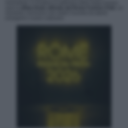
minimalista. A chiudere la settimana della moda romana
sarà la
sfilata finale ufficiale del Rome Fashion Path
, un
momento conclusivo che vedrà l’incontro tra talenti
emergenti e nuove collezioni.