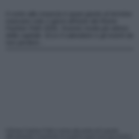
Il conto alla rovescia è quasi giunto al termine:
mancano solo 2 giorni all’inizio del Rome
Fashion Path 2026, l’evento moda più atteso
della capitale. Ecco il calendario e gli eventi da
non perdere…
Il Rome Fashion Path è ormai alle porte ed è giunto
ufficialmente il momento di scoprire quali sono gli eventi e