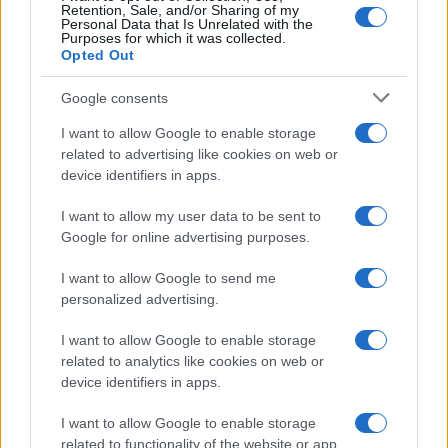
Retention, Sale, and/or Sharing of my
Bellezza
Personal Data that Is Unrelated with the
Purposes for which it was collected.
Niacinamide, il segreto beauty
Opted Out
non solo della pelle ma anche dei
Capelli: proprietà e prodotti da
Google consents
provare
I want to allow Google to enable storage
related to advertising like cookies on web or
Casa
device identifiers in apps.
Hai tante piante in casa?
Questi accessori IKEA ti
I want to allow my user data to be sent to
semplificano davvero la vita
Google for online advertising purposes.
I want to allow Google to send me
Moda
personalized advertising.
Hailey Bieber sfoggia il trend
I want to allow Google to enable storage
dell’estate con il bikini effetto
velluto FOTO
related to analytics like cookies on web or
device identifiers in apps.
I want to allow Google to enable storage
Casa
related to functionality of the website or app.