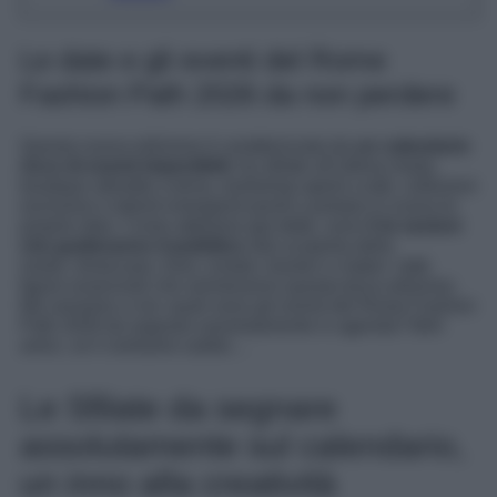
Le date e gli eventi del Rome
Fashion Path 2026 da non perdere
Questa nuova edizione è caratterizzata da
un calendario
ricco di eventi imperdibili
, tra sfilate all’ultima moda,
boutique allestite a tema, workshop aperti a tutti, collezioni
esclusive e talenti emergenti pronti a portare in scena le
proprie idee. Come abbiamo già detto, sono
5 le sezioni
che guideranno il pubblico
alla scoperta della
moda: showcase, host, creator, tracker e maker- tutte
figure essenziali che animeranno questa terza edizione.
Ma veniamo a noi: quali sono gli eventi del Rome Fashion
Path 2026 da segnare assolutamente in agenda? Beh
amici, ve li sveliamo subito…
Le Sfilate da segnare
assolutamente sul calendario,
un inno alla creatività