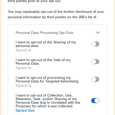
third parties prior to your opt-out.
You may separately opt-out of the further disclosure of your
personal information by third parties on the IAB’s list of
downstream participants.
Personal Data Processing Opt Outs
This information may also be disclosed by us to third parties
on the IAB’s List of Downstream Participants that may further
I want to opt-out of the Sharing of my
disclose it to other third parties.
personal data.
Opted In
Please note that this website/app uses one or more Google
services and may gather and store information including but
I want to opt-out of the Sale of my
Personal Data.
not limited to your visit or usage behaviour. You may click to
Opted In
grant or deny consent to Google and its third-party tags to
use your data for below specified purposes in below Google
I want to opt-out of processing my
consent section.
Personal Data for Targeted Advertising.
Opted In
I want to opt-out of Collection, Use,
Retention, Sale, and/or Sharing of my
Personal Data that Is Unrelated with the
Purposes for which it was collected.
Opted Out