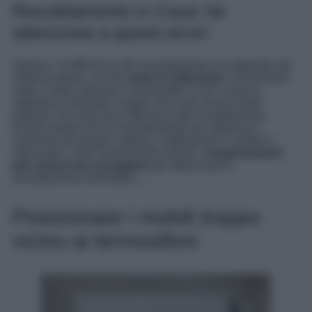
Riscaldamento in Casa: fai
attenzione a questi errori
Spesso, l’inefficienza del riscaldamento non dipende dal
sistema stesso, ma da
come lo utilizziamo
. Posizionare
male i mobili, ignorare il termostato o non curare la
sigillatura di finestre e porte sono solo alcune delle
pratiche che riducono l’efficienza del riscaldamento.
Evitare questi errori è fondamentale per ottenere il
massimo dal proprio sistema, migliorando il comfort e
riducendo i costi. Esaminiamo quindi i
comportamenti
più comuni da correggere
per ottimizzare il
riscaldamento domestico…
Posizionare i mobili troppo
vicino ai termosifoni