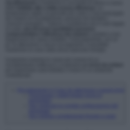
riscaldamento
si trasforma in una fonte di stress a causa
delle
bollette alte e della scarsa efficienza
. Le
temperature rigide, le giornate più corte e l’uso prolungato
dei sistemi di riscaldamento, possono far lievitare i
consumi energetici. Tuttavia, il problema non è solo legato
al costo:
piccoli errori quotidiani possono
compromettere l’efficienza dei sistemi
e portare a una
dispersione di calore evitabile. Fortunatamente, con un
po’ di attenzione e alcuni accorgimenti, è possibile
mantenere la casa calda senza sprecare energia.
Scopriamo insieme le cause più comuni di un
riscaldamento inefficace e scopriamo gli
errori da evitare
per risparmiare sulla bolletta e vivere in un ambiente
confortevole.
Riscaldamento in Casa: fai attenzione a questi errori
Posizionare i mobili troppo vicino ai
termosifoni
Non verificare la corretta configurazione del
termostato
Non sigillare correttamente finestre e porte