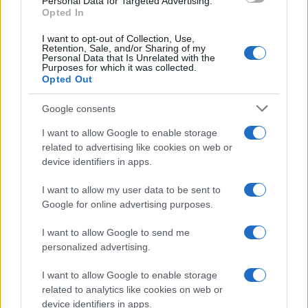
Personal Data for Targeted Advertising.
Leggi anche
Opted In
I want to opt-out of Collection, Use,
Retention, Sale, and/or Sharing of my
Personal Data that Is Unrelated with the
Casa
Purposes for which it was collected.
Opted Out
Dove posizionare il divano
secondo il Feng Shui: gli
errori da evitare
Google consents
I want to allow Google to enable storage
related to advertising like cookies on web or
Moda
device identifiers in apps.
Chiara Ferragni, più bella
che mai: al naturale e senza
I want to allow my user data to be sent to
make up VIDEO
Google for online advertising purposes.
I want to allow Google to send me
Viaggi
personalized advertising.
Il borgo più spettacolare della
Costa dei Trabocchi conquista
I want to allow Google to enable storage
tutti: tra vicoli, panorami e spiagge
related to analytics like cookies on web or
da sogno
device identifiers in apps.