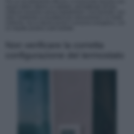
Per un riscaldamento efficace, è essenziale lasciare uno
spazio libero attorno ai radiatori, permettendo all’aria
calda di muoversi senza impedimenti. Così facendo, non
solo l’ambiente si riscalderà più velocemente e in modo
uniforme, ma si ridurrà anche il consumo energetico, con
un impatto positivo sulle bollette.
Non verificare la corretta
configurazione del termostato