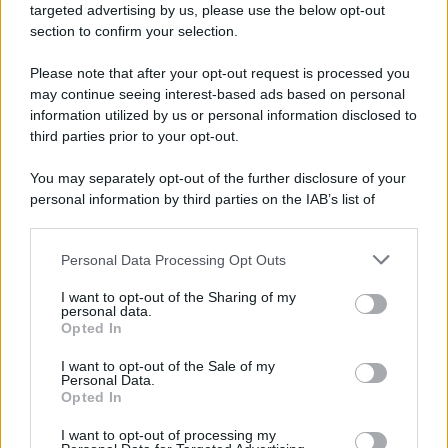
targeted advertising by us, please use the below opt-out
Inoltre, assicurati che balconi e porte finestre siano ben
section to confirm your selection.
chiusi durante la notte. Anche una piccola apertura può
influire negativamente sulla temperatura interna,
Please note that after your opt-out request is processed you
vanificando l’efficacia del riscaldamento. Prendendo
may continue seeing interest-based ads based on personal
queste precauzioni, potrai ridurre sensibilmente gli
sprechi e mantenere un ambiente più caldo senza dover
information utilized by us or personal information disclosed to
aumentare la temperatura del sistema.
third parties prior to your opt-out.
You may separately opt-out of the further disclosure of your
personal information by third parties on the IAB’s list of
downstream participants.
Personal Data Processing Opt Outs
This information may also be disclosed by us to third parties
on the IAB’s List of Downstream Participants that may further
I want to opt-out of the Sharing of my
disclose it to other third parties.
personal data.
Opted In
Please note that this website/app uses one or more Google
services and may gather and store information including but
I want to opt-out of the Sale of my
Personal Data.
not limited to your visit or usage behaviour. You may click to
Opted In
grant or deny consent to Google and its third-party tags to
use your data for below specified purposes in below Google
I want to opt-out of processing my
consent section.