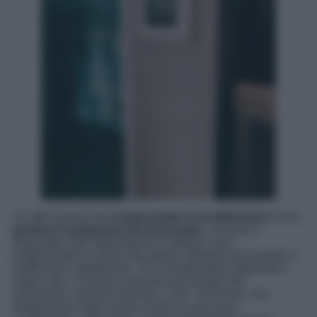
Un altro errore che
compromette il riscaldamento
è una
gestione inadeguata del termostato
. Lasciare il
dispositivo alle impostazioni di default o non
programmarlo in base alle proprie abitudini può portare a
inefficienze significative. Se la temperatura impostata è
troppo alta, il sistema consuma più energia del
necessario, facendo lievitare i costi. Viceversa, una
temperatura troppo bassa rende la casa poco