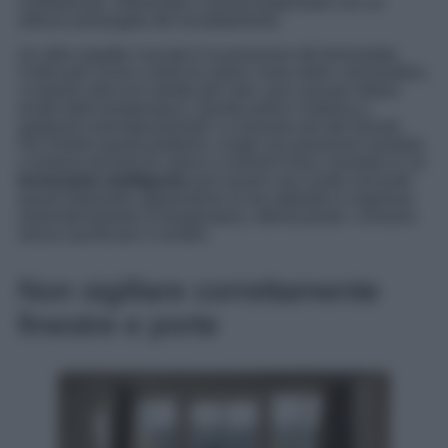
confortevole, inducendo a sovracompensare con un
utilizzo prolungato del riscaldamento.
Un altro aspetto cruciale è la posizione del termostato.
Collocarlo vicino a fonti di calore come stufe o termosifoni,
o esporlo alla luce diretta del sole, può causare letture
errate della temperatura. Questo porta il sistema a
spegnersi prematuramente o a lavorare più del dovuto.
Per evitare questi problemi, scegli una posizione neutrale
e lontana da fonti di calore o correnti d’aria. Investire in un
termostato intelligente
può essere una scelta vincente:
questi dispositivi apprendono le tue abitudini e regolano
automaticamente la temperatura, ottimizzando i consumi
senza sacrificare il comfort.
Non sigillare correttamente
finestre e porte