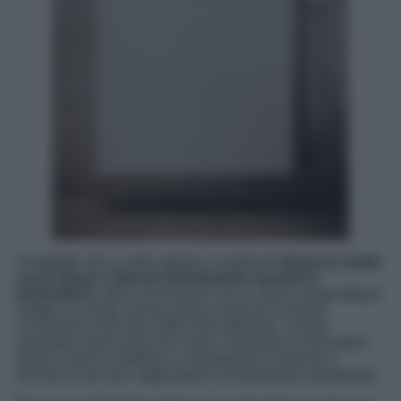
Un
errore
che si vede spesso è quello di
disporre
mobili
come divani o librerie direttamente davanti ai
termosifoni
, nella convinzione che il calore venga diffuso
meglio. In realtà, questa pratica ostacola la libera
circolazione dell’aria calda nell’ambiente. I mobili
assorbono gran parte del calore, lasciando il resto della
stanza meno riscaldata e costringendo il sistema a
lavorare di più per raggiungere la temperatura desiderata.