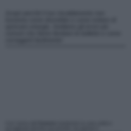
Scopri perché il tuo riscaldamento non
funziona come dovrebbe e come evitare di
sprecare energia. Sveliamo gli errori più
comuni che fanno lievitare le bollette e come
correggerli facilmente!
Con l’arrivo dell’
inverno
mantenere la casa calda e
accogliente diventa una priorità, ma spesso il