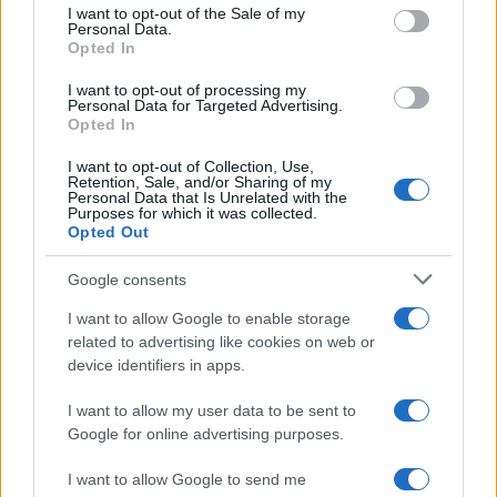
services and may gather and store information including but
I want to opt-out of the Sale of my
Personal Data.
not limited to your visit or usage behaviour. You may click to
Opted In
grant or deny consent to Google and its third-party tags to
use your data for below specified purposes in below Google
I want to opt-out of processing my
consent section.
Personal Data for Targeted Advertising.
Leggi anche
Opted In
I want to opt-out of Collection, Use,
Retention, Sale, and/or Sharing of my
Personal Data that Is Unrelated with the
Casa
Purposes for which it was collected.
Opted Out
Dove posizionare il divano
secondo il Feng Shui: gli
errori da evitare
Google consents
I want to allow Google to enable storage
related to advertising like cookies on web or
Moda
device identifiers in apps.
Chiara Ferragni, più bella
che mai: al naturale e senza
I want to allow my user data to be sent to
make up VIDEO
Google for online advertising purposes.
I want to allow Google to send me
Viaggi