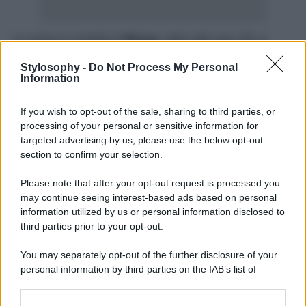
La cintura in metallo di
Mango
, dallo stile anni ’60, si
caratterizza per il suo design a maglie intrecciate in
argento e nero, creando un effetto ottico vintage ma al
Stylosophy -
Do Not Process My Personal
tempo stesso ultra moderno. La chiusura rettangolare
Information
minimal aggiunge un tocco elegante, rendendola perfetta
per elevare qualsiasi outfit primaverile con un twist dal
If you wish to opt-out of the sale, sharing to third parties, or
fascino retrò.
processing of your personal or sensitive information for
targeted advertising by us, please use the below opt-out
section to confirm your selection.
Please note that after your opt-out request is processed you
may continue seeing interest-based ads based on personal
information utilized by us or personal information disclosed to
third parties prior to your opt-out.
You may separately opt-out of the further disclosure of your
personal information by third parties on the IAB’s list of
downstream participants.