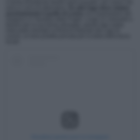
o anche di praticare diversi sport acquatici, per coloro che
sono in cerca di adrenalina.
Un altro lago deve visitare
assolutamente è quello di Lesina
, tra il promontorio del
Gargano e il Tavoliere delle Puglie. Lungo 22 chilometri e
famoso per la sua forma allungata, questo lago ospita
nella parte orientale la Riserva Naturale del Lago di
Lesina, un’area protetta pensata per la tutela della fauna
locale.
Visualizza questo post su Instagram