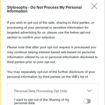
Visualizza questo post su Instagram
Stylosophy -
Do Not Process My Personal
Information
If you wish to opt-out of the sale, sharing to third parties, or
processing of your personal or sensitive information for
targeted advertising by us, please use the below opt-out
section to confirm your selection.
Please note that after your opt-out request is processed you
may continue seeing interest-based ads based on personal
Un post condiviso da Ischitella Borgo dei Borghi (@ischitella_borgo_dei_borghi)
information utilized by us or personal information disclosed to
third parties prior to your opt-out.
You may separately opt-out of the further disclosure of your
personal information by third parties on the IAB’s list of
downstream participants.
Personal Data Processing Opt Outs
This information may also be disclosed by us to third parties
on the IAB’s List of Downstream Participants that may further
I want to opt-out of the Sharing of my
disclose it to other third parties.
personal data.