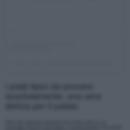
Un post condiviso da Ischitella Borgo dei Borghi (@ischitella_borgo_dei_borghi)
I piatti tipici da provare
assolutamente, una vera
delizia per il palato
Oltre alle attrazioni presenti nel centro storico e ai
paesaggi naturali mozzafiato, in questo borgo è possibile