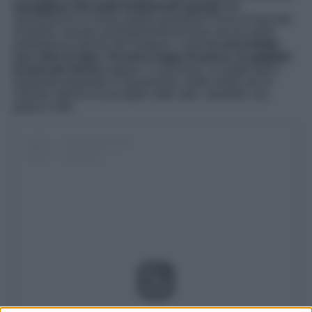
assaggiare dei piatti tradizionali squisiti
che
utilizzeranno le vostre papille gustative! Prima di lasciare
Ischitella, dovete assolutamente provare alcune delle
prelibatezze tipiche del Gargano, come
le orecchiette
con cime di rapa, l’iconica zuppa di pesce, le grigliate
di pescato fresco
oppure, il cavicione, un piatto tipico
pasquale preparato in Quaresima, molto simile ad un
calzone ripieno di acciughe sotto sale, cipollotti, uva
passa e olio.