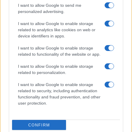
I want to allow Google to send me
Viaggi
personalized advertising.
Il borgo più spettacolare della
Costa dei Trabocchi conquista
I want to allow Google to enable storage
tutti: tra vicoli, panorami e spiagge
related to analytics like cookies on web or
da sogno
device identifiers in apps.
I want to allow Google to enable storage
Moda
related to functionality of the website or app.
Samira Lui sfoggia il beach
look perfetto per l’estate:
I want to allow Google to enable storage
scoprilo qui!
related to personalization.
I want to allow Google to enable storage
related to security, including authentication
functionality and fraud prevention, and other
user protection.
© – Stylosophy – Anicaflash S.r.l. – P.Iva 01816001000 – Testata
Giornalistica registrata presso il Tribunale ordinario di Roma, n° 111/2022
del 21/07/2022
CONFIRM
Contatti