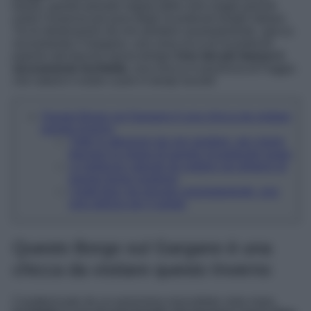
basse, questo periodo regala delle vere magie poiché
svela l’essenza più pura degli incantevoli borghi italiani.
Tra le destinazioni da non perdere assolutamente, spicca
sicuramente il Gargano, una zona ricca di incantevoli
paesini dal fascino senza tempo!
Uno dei più famosi è
sicuramente Ischitella
, una chicca in provincia di Foggia
che ruberà il vostro cuore in tempi record!
Questo Borgo sul Gargano è una chicca da visitare
questo Inverno
Tutte le attrazioni da non perdere, per vivere
davvero la magia di questo incantevole luogo
Le bellezze naturali da vedere nei dintorni di
questo borgo pugliese
I piatti tipici da provare assolutamente, una
vera delizia per il palato
Questo Borgo sul Gargano è una
chicca da visitare questo Inverno
Caratterizzato da un panorama mozzafiato vista mare,