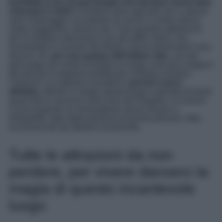
Ischitella
è uno di quei borghi che lasciano senza fiato
chiunque li visiti
! A renderlo tanto speciale non ci pensa
solo il paesaggio circostante ma anche il centro storico
molto suggestivo, famoso per i suoi quartieri pittoreschi,
per le stradine silenziose e per gli edifici storici che,
nonostante lo scorrere del tempo, hanno preservato il loro
fascino. Ah,
per non parlare dell’ottimo cibo
, uno dei
tanti pregi che rende Ischitella un luogo a dir poco magico!
Ma perché la stagione perfetta per visitarlo è proprio
l’Inverno? La risposta è semplice:
perché è poco
affollato
. Mentre in estate questo borgo è gremito di turisti
quasi tutti in vacanza nella zona del Gargano, in inverno
si può respirare un meraviglioso senso di pace e
tranquillità, dato dalla presenza di poche persone, fatta
eccezione per gli abitanti ovviamente.
Tutte le attrazioni da non
perdere, per vivere davvero la
magia di questo incantevole
luogo