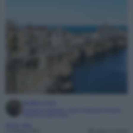
Beatrice Tursi
Laureata in traduzione, lingue e letterature straniere
Esperta di moda e lusso
Borghi
, 
Italia
1 Febbraio 2025
Lettura: 4 minuti