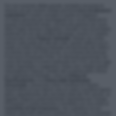
Pur non essendo affatto grande, Ischitella necessita di
diverse ore per essere visitato poiché
è ricco di attrazioni
autentiche
! Il nostro consiglio è quello di ritagliarvi
un’intera giornata per passeggiare tra i vicoli lastricati di
questo incantevole borgo, una piccola gemma nel cuore
della Puglia davvero magnetica. Iniziate il tour di Ischitella
partendo da uno dei simboli del borgo, ovvero il Castello,
conosciuto come
Palazzo Ventrella
. Situato nel centro
storico sulla parte più alta del colle, questo edificio era in
realtà un’antica fortezza distrutta nel terremoto del 1646 e
ricostruita solo nel XVIII secolo, su richiesta del principe
Francesco Emanuele Pinto. Un elemento preservato nel
corso del tempo è la torre realizzata nel 1714, ancora oggi
molto importante e suggestiva. Dopo aver visitato questo
meraviglioso Palazzo, andate alla scoperta delle chiese
più importanti di Ischietta, come la
Chiesa di
Sant’Eustachio
e la
Chiesa della Santissima
Annunziata
, conosciuta come Crocifisso di Varano.
Quest’ultima al suo interno cela un antico crocifisso ligneo
gotico appartenente alla seconda metà del XIV secolo, un
oggetto religioso particolarmente importante per il borgo.
Proseguite il vostro itinerario a Ischitella con una visita al
Convento di San Francesco
, che custodisce al suo
interno splendidi affreschi risalenti al Trecento. Il convento