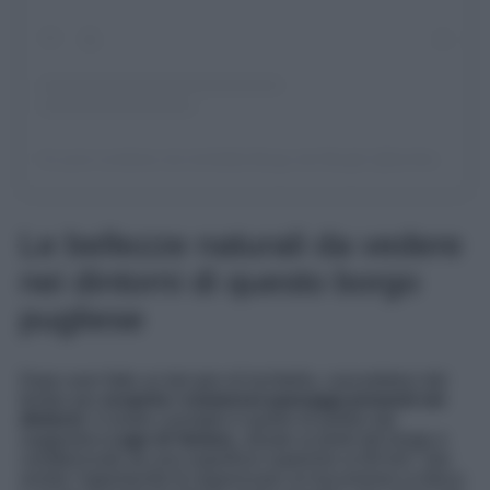
Un post condiviso da Ischitella Borgo dei Borghi (@ischitella_borgo_dei_borghi)
Le bellezze naturali da vedere
nei dintorni di questo borgo
pugliese
Dopo aver fatto un bel giro di Ischitella, concedetevi del
tempo per
scoprire i numerosi paesaggi presenti nei
dintorni
. Il nostro consiglio è quello di partire dal
suggestivo
Lago di Varano
, situato ai piedi del borgo e
caratterizzato da una superficie superiore ai 60 km². Qui
avrete l’opportunità di organizzare un’escursione in barca