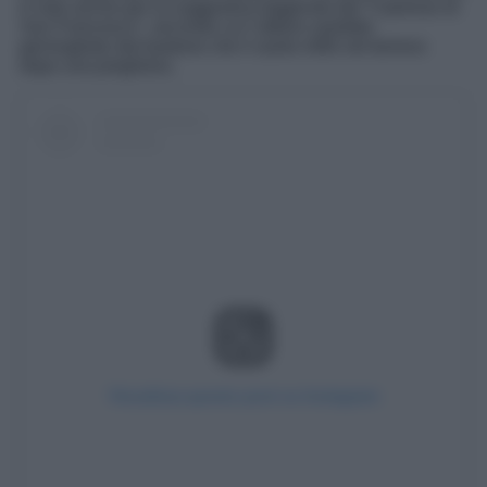
è noto anche per la suggestiva leggenda del “Cipresso di
San Francesco”, secondo cui l’albero sarebbe
germogliato dal bastone che il santo infilò nel terreno
dopo una preghiera.
Visualizza questo post su Instagram