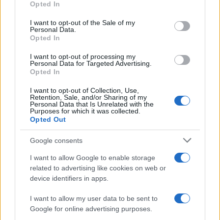
Opted In
Please note that this website/app uses one or more Google
services and may gather and store information including but
I want to opt-out of the Sale of my
Personal Data.
not limited to your visit or usage behaviour. You may click to
Opted In
grant or deny consent to Google and its third-party tags to
use your data for below specified purposes in below Google
I want to opt-out of processing my
consent section.
Personal Data for Targeted Advertising.
Leggi anche
Opted In
I want to opt-out of Collection, Use,
Retention, Sale, and/or Sharing of my
Personal Data that Is Unrelated with the
Casa
Purposes for which it was collected.
Opted Out
Dove posizionare il divano
secondo il Feng Shui: gli
errori da evitare
Google consents
I want to allow Google to enable storage
related to advertising like cookies on web or
Moda
device identifiers in apps.
Chiara Ferragni, più bella
che mai: al naturale e senza
I want to allow my user data to be sent to
make up VIDEO
Google for online advertising purposes.