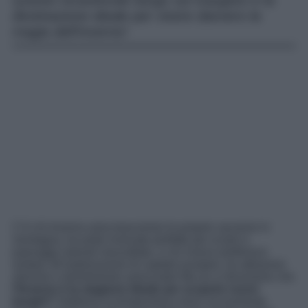
Questo incantevole borgo sul Gargano è la
destinazione ideale per vivere davvero la
magia dell’Inverno!
C’è chi Inverno ama trascorrere le proprie vacanze in
montagna, tra piste innevate perfette per sciare e
paesaggi naturali mozzafiato, e chi invece preferisce
andare all’esplorazione di capitali europee, tra attrazioni
storiche e divertimento assicurato! Ma se vi dicessimo che
l’Inverno è la stagione ideale per scoprire nuovi
borghi?
Sebbene le temperature siano sicuramente