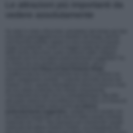
Le attrazioni più importanti da
vedere assolutamente
Se siete in visita a Buccheri, prendetevi del tempo per fare
una bella passeggiata tra le stradine del borgo, perché
così facendo potrete captare la vera essenza di questo
luogo incantevole. Come la maggior parte dei paesini
della Sicilia, Buccheri vanta numerosi edifici religiosi
costruiti anni fa ma tuttora particolarmente suggestivi! Tra
le chiese da non perdere assolutamente, spicca
sicuramente
la Chiesa di Sant’Antonio Abate,
caratterizzata da un’incantevole facciata a colonne con
torre campanaria centrale. Costruita secondo alcuni nel
lontano 1212, questa meravigliosa chiesa si trova in cima
ad una ripida scalinata che mostra chiaramente
l’incantevole facciata che la contraddistingue. Ma oltre
alla parte esterna di una bellezza indiscussa, la Chiesa di
Sant’Antonio Abate vanta anche
un interno
particolarmente suggestivo
, complici le tre navate con
un impianto basilicale e gli stucchi della navata centrale
realizzati nel 1757. Non passano poi inosservati i quadri
realizzati dal pittore Antonio Sortino, accompagnati alla
tela del terzo altare dipinta dal pittore messinese Giovanni