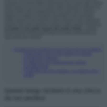
cannolo ma anche dello street food che fa gola agli amanti
della buona cucina. È la patria delle bellezze naturali ma
anche delle città caratteristiche che ogni anno attirano
migliaia e miglia di visitatori (prendete come esempio
Noto), grazie al loro fascino senza tempo e alle attrazioni
antiche che però risultano sempre molto attuali. Insomma,
la Sicilia è una delle regioni più belle d’Italia
, nonché
destinazione follemente amata da turisti provenienti da
ogni parte del mondo!
Questo borgo siciliano è una chicca da non perdere
Tutto quello che c’è da sapere su questo
incantevole paesino
Le attrazioni più importanti da vedere
assolutamente
I piatti tipici da non perdere, una delizia per il
palato
Questo borgo siciliano è una chicca
da non perdere