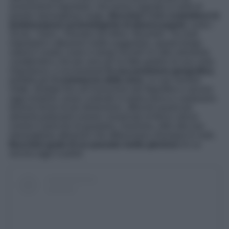
avvenimenti importanti, che hanno segnato la sorte di
questo meraviglioso luogo.
Buccheri
infatti
custodisce le
testimonianze archeologiche di diversi popoli,
come i
Siculi, i Greci, i Romani ed infine i Bizantini. Tra resti
importanti e attrazioni molto suggestive, questo borgo
ruberà il vostro cuore in tempi record! Un altro elemento
caratteristico che per anni gli ha fatto godere di una certa
importanza, è sicuramente
la sua posizione geografica
,
perfetta per
il commercio della neve.
Le sue neviere
infatti, sfruttate fino all’invenzione del frigorifero e ancora
oggi esistenti, erano costruite in pietra lavica e vantavano
diverse forme di più dimensioni, affinché quanti più
alimenti potessero essere conservati al fresco senza
correre il pericolo di guastarsi. Insomma, oltre alla sue
meravigliose attrazioni che affascinano chiunque le visiti,
Buccheri gode di un passato molto glorioso
di cui
ancora oggi si parla!