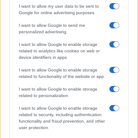
stagione: bikini con stampa
I want to allow my user data to be sent to
animalier ma con un tocco più
glamour!
Google for online advertising purposes.
I want to allow Google to send me
Viaggi
personalized advertising.
Montagna ad agosto: 4
I want to allow Google to enable storage
località da non perdere per
una vacanza al fresco
related to analytics like cookies on web or
device identifiers in apps.
I want to allow Google to enable storage
Viaggi
related to functionality of the website or app.
Isola di Vulcano, cosa vedere
e fare: spiagge, trekking e
I want to allow Google to enable storage
luoghi da non perdere
related to personalization.
I want to allow Google to enable storage
related to security, including authentication
functionality and fraud prevention, and other
user protection.
© – Stylosophy – Anicaflash S.r.l. – P.Iva 01816001000 – Testata