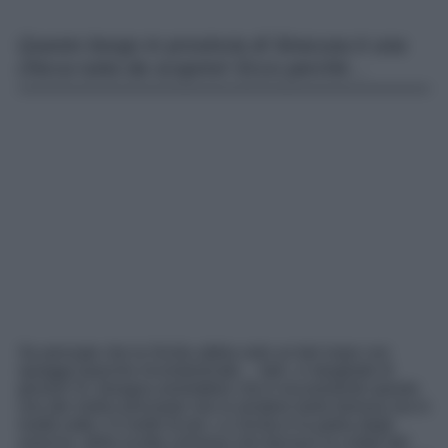
Questo borgo in provincia di Siracusa è una
chicca tutta da scoprire! Ecco perché…
Se pensate che la Sicilia abbia solo un bel mare con
spiagge bianche incontaminate… beh, vi sbagliate di
grosso! Sì, bisogna ammettere che è sicuramente questo
uno dei motivi principali che la rendere tanto famosa ma in
realtà sotto c’è molto di più. La Sicilia è la patria degli
arancini, della ricotta cremosa che farcisce la cialda del