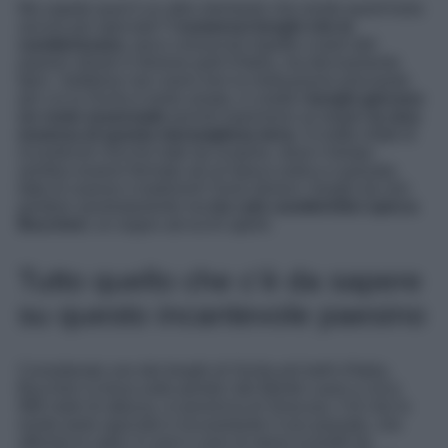
Ma sapete qual è un altro elemento che rende quest’isola
ancora più speciale?
I numerosi borghi che la
caratterizzano
, poco conosciuti rispetto a tanti altri
paesini situati in diverse parti d’Italia, ma decisamente
tipici. Sebbene non siano loro la motivazione principale
per cui la Sicilia è tanto amata, in realtà
i borghi giocano
un ruolo essenziale
poiché esprimono al meglio
la vera
essenza di questa meravigliosa terra.
Si tratta infatti di
incantevoli chicche tutte da scoprire, dove il tempo
sembra essersi fermato ad un’epoca antica e passata,
fatta di usanze e tradizioni! Sono diversi i borghi da non
perdere assolutamente ma
tra i più caratteristici spicca
Buccheri
, un sogno ad occhi aperti.
Tutto quello che c’è da sapere
su questo incantevole paesino
Considerato uno dei borghi di Sicilia più belli d’Italia,
Buccheri si trova sulle pendici del Monte Lauro a circa
986 metri di altezza, in provincia di Siracusa. Ciò che lo
rende tanto speciale è sicuramente il suo passato, che
affonda le radici in anni e anni di storia scanditi da