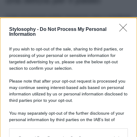
Come sicuramente potrete immaginare visto e considerato
l’ottimo cibo che contraddistingue la Sicilia, a Buccheri è
possibile assaggiare delle vere e proprie
prelibatezze
Stylosophy -
Do Not Process My Personal
che delizieranno il vostro palato
. Tra gli alimenti da non
Information
perdere, spiccano l’
olio extravergine di
oliva
(pluripremitato in diversi concorsi internazionali), le
If you wish to opt-out of the sale, sharing to third parties, or
carni, i salumi, i funghi e il tartufo, tutti elementi gustosi
con i quali vengono realizzati numerosi piatti locali. A
processing of your personal or sensitive information for
testimoniare l’ottima cucina di Buccheri, ci ha pensato
targeted advertising by us, please use the below opt-out
l’Osservatorio Italiano delle Eccellenze
section to confirm your selection.
Enogastronomiche
, che all’interno del concorso “100
mete d’Italia” ha premiato il borgo come 1° Comune
Please note that after your opt-out request is processed you
ambasciatore dell’agroalimentare. A seguire, un altro
may continue seeing interest-based ads based on personal
importante premio conferito dalla “World Food Travel
Association” come “
Miglior Destinazione Culinaria nel
information utilized by us or personal information disclosed to
Mondo
“!
third parties prior to your opt-out.
You may separately opt-out of the further disclosure of your
personal information by third parties on the IAB’s list of
downstream participants.