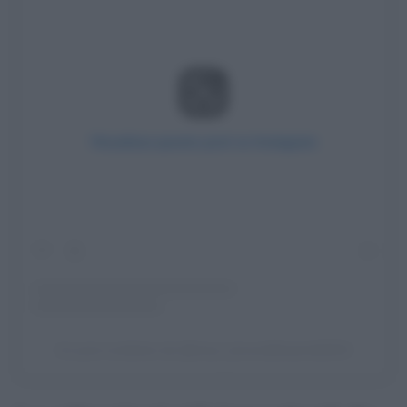
Visualizza questo post su Instagram
Un post condiviso da @trave_laroundtheworld2024