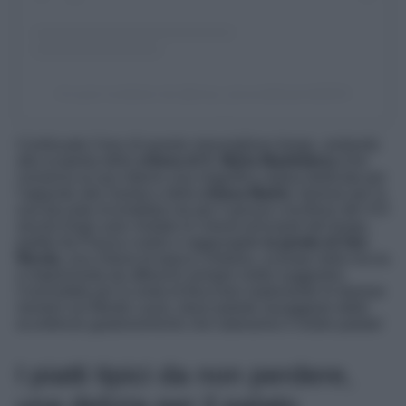
Un post condiviso da @trave_laroundtheworld2024
Continuate il tour di questo meraviglioso borgo, andando
alla scoperta della
chiesa di S. Maria Maddalena
(che
conserva al suo interno una magnifica statua dedicata per
l’appunto alla Santa) e della
chiesa Madre
, famose per la
sua facciata incompleta ma per il grosso crocifisso del XVI
secolo.Dopo aver visitato le chiese principali del borgo,
partita da Piazza Loreto e raggiungete
la grotta di San
Nicola,
una chiesa di epoca cristiana, scavata nella roccia
e impreziosita da affreschi sempre molto suggestivi.
Concludete poi la visita di Buccheri esplorando le famose
neviere sul Monte Lauro, dove potrete assaggiare delle
eccellenze gastronomiche che ruberanno il vostro palato!
I piatti tipici da non perdere,
una delizia per il palato