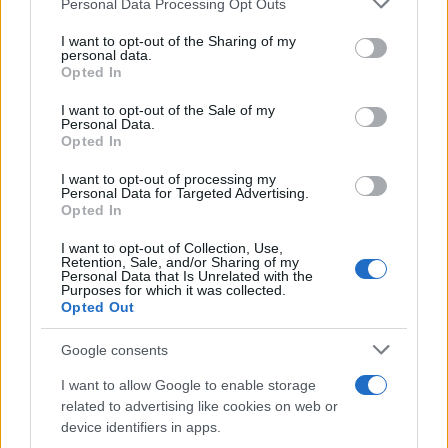
Personal Data Processing Opt Outs
This information may also be disclosed by us to third parties
on the IAB’s List of Downstream Participants that may further
I want to opt-out of the Sharing of my
disclose it to other third parties.
personal data.
Opted In
Please note that this website/app uses one or more Google
services and may gather and store information including but
I want to opt-out of the Sale of my
Personal Data.
not limited to your visit or usage behaviour. You may click to
Opted In
grant or deny consent to Google and its third-party tags to
use your data for below specified purposes in below Google
I want to opt-out of processing my
consent section.
Personal Data for Targeted Advertising.
Leggi anche
Opted In
I want to opt-out of Collection, Use,
Retention, Sale, and/or Sharing of my
Personal Data that Is Unrelated with the
Casa
Purposes for which it was collected.
Opted Out
Lavanda in vaso sana e
rigogliosa: non commettere
questi 3 errori
Google consents
I want to allow Google to enable storage
related to advertising like cookies on web or
Moda
device identifiers in apps.
Emma segue il trend di