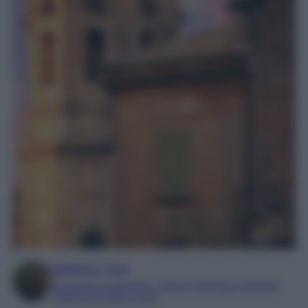
Beatrice Tursi
Laureata in traduzione, lingue e letterature straniere
Esperta di moda e lusso