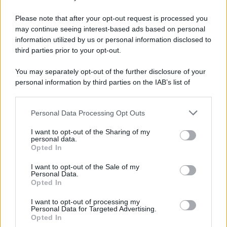
quindi un piccolo scrigno di bellezze artistiche, naturali e
vvinicole, un luogo dove ogni dettaglio parla della
cultura
Please note that after your opt-out request is processed you
del Friuli Venezia Giulia. Nonostante le sue dimensioni
may continue seeing interest-based ads based on personal
ridotte, questo borgo è capace di offrire esperienze
autentiche e indimenticabili, in un contesto che invita a
information utilized by us or personal information disclosed to
rallentare e a godere di ogni istante.
third parties prior to your opt-out.
You may separately opt-out of the further disclosure of your
personal information by third parties on the IAB’s list of
downstream participants.
Personal Data Processing Opt Outs
This information may also be disclosed by us to third parties
on the IAB’s List of Downstream Participants that may further
I want to opt-out of the Sharing of my
disclose it to other third parties.
personal data.
Opted In
Please note that this website/app uses one or more Google
services and may gather and store information including but
I want to opt-out of the Sale of my
Personal Data.
not limited to your visit or usage behaviour. You may click to
Opted In
grant or deny consent to Google and its third-party tags to
use your data for below specified purposes in below Google
I want to opt-out of processing my
consent section.
Personal Data for Targeted Advertising.
Leggi anche
Opted In