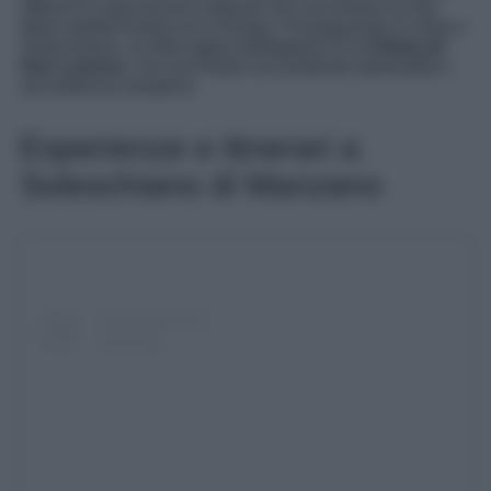
affreschi e decorazioni originali che raccontano la vita
della nobiltà friulana di un tempo. Proseguendo la visita a
Soleschiano, un’altra tappa obbligatoria è la
Chiesa di
San Lorenzo
, che racchiude una profonda spiritualità e
una bellezza semplice.
Esperienze e itinerari a
Soleschiano di Manzano