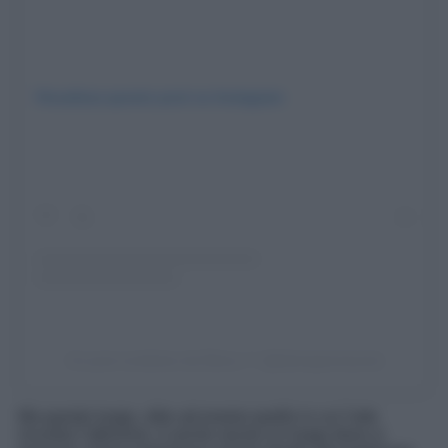
Visualizza questo post su Instagram
Un post condiviso da Elena 🎈 (@elenaperessoni)
Ma questo luogo, oltre ad essere quello in cui l’arte
incontra l’attivismo, è anche anche un luogo dove si