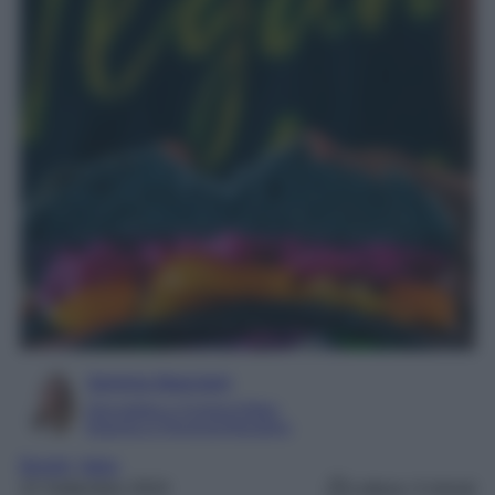
Serena Basciani
Giornalista e Content Editor
Esperta in Personal Branding
Borghi
, 
Italia
22 Settembre 2024
Lettura: 4 minuti