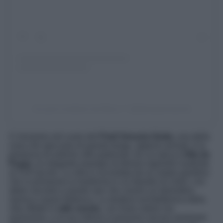
Un post condiviso da Elena 🎈 (@elenaperessoni)
Ci troviamo nel cuore del
Friuli Venezia Giulia
, una della
cosa che spiccano di questo borgo, appena arrivati, è la
presenza di antiche ville padronali, tra cui spicca
Villa de
Puppi,
un elegante esempio di dimora signorile risalente
al XVII secolo. La villa è circondata da un ampio giardino
che in primavera si trasforma in un tripudio di colori, con
alberi secolari e piante rare che creano un’atmosfera
serena e quasi fiabesca. La struttura architettonica della
villa riflette lo
stile veneto
, con linee sobrie ma
armoniose, e al suo interno si possono ancora ammirare