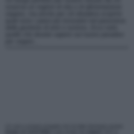
Un borgo perfetto per essere vissuto da chi
osserva un regime di vita e di alimentazione
vegano, ma anche per chi desidera scoprire
quali sono i paesi più innovativi nel panorama
della gestione di arte e turismo. Ecco tutto
quello che dovete sapere sul nuovo paradiso
per vegani…
Un vero e proprio progetto che ha fatto diventare questo
borgo
del
nord Italia
, il più amato dai
vegani
. Non si