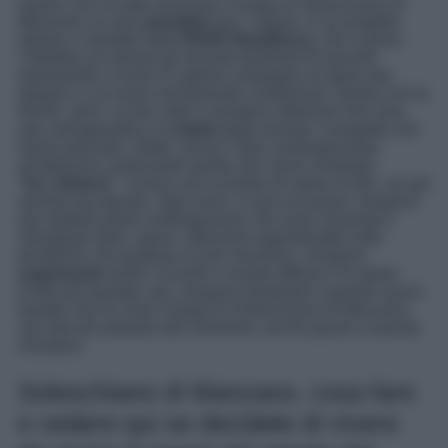
Quello che ha fatto diventare il borgo di Soleschiano di
Manzano un vero
paradiso
per i vegani, è un progetto
ideato e condotto dalla
RAVE Residency,
che si pone
l’obiettivo di salvare gli animali destinati al macello
riportandoli a vivere in aperta campagna al riparo dal
destino a cui erano inizialmente condannati. Quello che fa
RAVE, però, va ben oltre il semplice attivismo che mira
alla salvaguardia e la
tutela
degli animali, il progetto che
hanno pensato, infatti, unisce l’arte contemporanea
all’attivismo, praticando quella che viene chiamata
“
Art_History”
, ovvero uno scambio di opere d’arte, con gli
animali da salvare. Ogni anno, in più occasioni, vengono
qui ospitati artisti contemporanei che sono chiamati a
sviluppare idee, opere, riflessioni approfondite sulle
tematiche che guidano la loro missione. Vengono
organizzati
eventi, incontri e mostre diffuse e le opere
d’arte più quotate, poi, vengono destinate a questo nuovo
baratto che ha reso il borgo di Soleschiano di Manzano,
uno dei più popolari del momento, anche grazie a questa
iniziativa.
Soleschiano di Manzano, cosa fare
e vedere qui se decidete di vivere