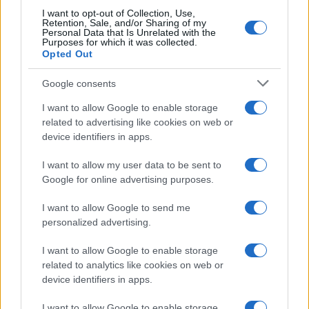
I want to opt-out of Collection, Use,
Retention, Sale, and/or Sharing of my
Personal Data that Is Unrelated with the
Moda
Purposes for which it was collected.
Opted Out
Chiara Ferragni, più bella
che mai: al naturale e senza
make up VIDEO
Google consents
I want to allow Google to enable storage
related to advertising like cookies on web or
Viaggi
device identifiers in apps.
Il borgo più spettacolare della
Costa dei Trabocchi conquista
I want to allow my user data to be sent to
tutti: tra vicoli, panorami e spiagge
da sogno
Google for online advertising purposes.
I want to allow Google to send me
Moda
personalized advertising.
Samira Lui sfoggia il beach
I want to allow Google to enable storage
look perfetto per l’estate:
scoprilo qui!
related to analytics like cookies on web or
device identifiers in apps.
I want to allow Google to enable storage