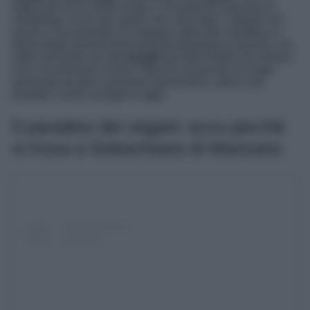
tratta solo di un modo di dire, o di qualche manovra di
marketing, ma di uno spirito che coinvolge i cittadini ed i
turisti, e che prevede un impegno attivo per rimettere in
liberà degli animali diversamente destinati al macello. Se
state cercando uno dei
borghi
più belli d’Italia da visitare,
ma vi incuriosisce anche l’idea di conoscere un luogo
permeato da arte e pensiero pioneristico, allora non
perdete i nostri consigli di oggi!
Il paradiso dei vegani: ecco perché
si trova a Soleschiano di Manzano