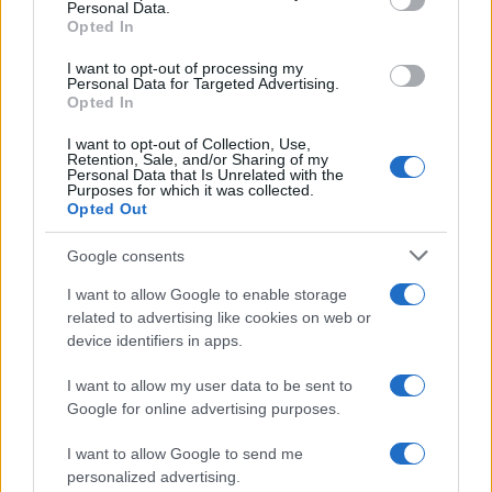
Personal Data.
not limited to your visit or usage behaviour. You may click to
Opted In
grant or deny consent to Google and its third-party tags to
use your data for below specified purposes in below Google
I want to opt-out of processing my
consent section.
Personal Data for Targeted Advertising.
Leggi anche
Opted In
I want to opt-out of Collection, Use,
Retention, Sale, and/or Sharing of my
Personal Data that Is Unrelated with the
Casa
Purposes for which it was collected.
Opted Out
Dove posizionare il divano
secondo il Feng Shui: gli
errori da evitare
Google consents
I want to allow Google to enable storage
related to advertising like cookies on web or
Moda
device identifiers in apps.
Chiara Ferragni, più bella
che mai: al naturale e senza
I want to allow my user data to be sent to
make up VIDEO
Google for online advertising purposes.
I want to allow Google to send me
Viaggi
personalized advertising.