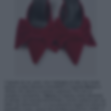
Capirete da voi, però, che il dettaglio di stile che rende
queste scarpe davvero irresistibile è il grande
fiocco
in
velluto che adorna la tomaia superiore. Più che un
semplice ornamento, il
fiocco
si impone come elemento
di design che trasuda femminilità e anche audacia per via
delle sue dimensioni. La sua presenza regala un senso di
teatralità e lusso, senza mai risultare eccessiva. Inoltre, il