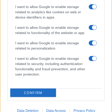
Il borgo più spettacolare della
Costa dei Trabocchi conquista
I want to allow Google to enable storage
tutti: tra vicoli, panorami e spiagge
related to analytics like cookies on web or
da sogno
device identifiers in apps.
I want to allow Google to enable storage
Moda
related to functionality of the website or app.
Samira Lui sfoggia il beach
look perfetto per l’estate:
I want to allow Google to enable storage
scoprilo qui!
related to personalization.
I want to allow Google to enable storage
related to security, including authentication
functionality and fraud prevention, and other
user protection.
© – Stylosophy – Anicaflash S.r.l. – P.Iva 01816001000 – Testata
Giornalistica registrata presso il Tribunale ordinario di Roma, n° 111/2022
del 21/07/2022
CONFIRM
Contatti
Data Deletion
Data Access
Privacy Policy
Privacy Policy
Preferenze privacy
Mappa del sito
Chi siamo
Redazione