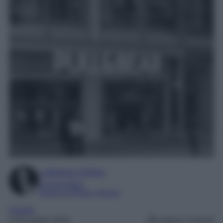
Ludovica Cimino
Content Editor
Esperta di Moda e Beauty
Scarpe
6 Dicembre 2024
Lettura: 4 minuti