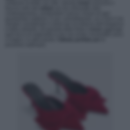
celebrare le feste con stile. Queste
mules
uniscono il
fascino retrò del
velluto
ad una silhouette ultra
contemporanea, rendendole il pezzo chiave di ogni
guardaroba natalizio. E poi, ammettiamolo, se il nero è da
sempre considerato il colore per eccellenza dell’eleganza
e della sobrietà, nel periodo delle feste il
rosso
aggiunge
quel tocco di originalità in più che rende l’ensemble unico
e magico. In altre parole:
l’alleato perfetto per
le
prossime settimane.