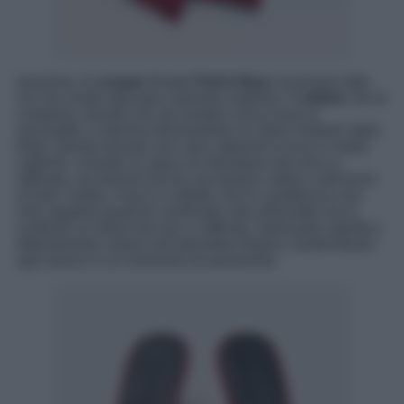
Insomma, le
scarpe
firmate
Pull & Bear
incarnano tutto
ciò che rende speciale il periodo natalizio. Il
velluto
che le
compone, tessuto che da sempre evoca lusso e
sensualità, si declina divinamente al colore simbolo delle
feste. Questo tessuto non solo catturerà la luce in modo
sublime, creando un gioco di sfumature red unico e
raffinato, ma donerà anche una texture calda e soft touch
al look. lnoltre, il tacco a stiletto che le caratterizza non
solo regalerà qualche centimetro alla silhouette ma le
conferirà un’allure bon ton e raffinata. Indossarle significa
letteralmente calarsi nell’atmosfera festiva, trasformando
ogni passo in un momento da passerella.