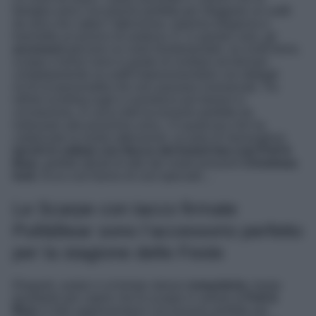
famiglia sono l’occasione perfetta per sfoggiare un outfit
da sera che catturi l’attenzione, esprima eleganza e
trasmetta un pizzico di audacia. E, in questo caso, gli
accessori
giocano un ruolo fondamentale: se scelti bene,
scarpe e borse sono in grado di svoltare ed elevare
completamente un outfit impreziosendolo con dettagli
ricchi di personalità che non passano inosservati. Tra
infiniti scrolling sugli e-commerce più famosi in
circolazione, in cerca dell’accessorio perfetto da
indossare alla prossima cena, c’è qualcosa che ha
catalizzato la nostra attenzione: un paio di meravigliosi
tacchi in velluto con fiocco del brand low cost
Pull &
Bear
, perfetti alleati di stile dei nostri prossimi
Christmas
look
. Ecco cos’hanno di così speciale…
Le Scarpe con tacco firmate
Pull&Bear sono l’accessorio perfetto
per la stagione delle Feste
Eleganti, audaci e al tempo stesso
romantiche
, basta
guardarle per capire che le scarpe in velluto di
Pull &
Bear
in foto rappresentano l’accessorio perfetto per