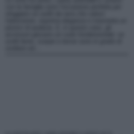
Le cene tra amici, i party aziendali e i pranzi
con la famiglia sono l’occasione perfetta per
sfoggiare un outfit da sera che catturi
l’attenzione, esprima eleganza e trasmetta un
pizzico di audacia. E, in questo caso, gli
accessori giocano un ruolo fondamentale: se
scelti bene, scarpe e borse sono in grado di
svoltare ed…
Le cene tra amici, i party aziendali e i pranzi con la