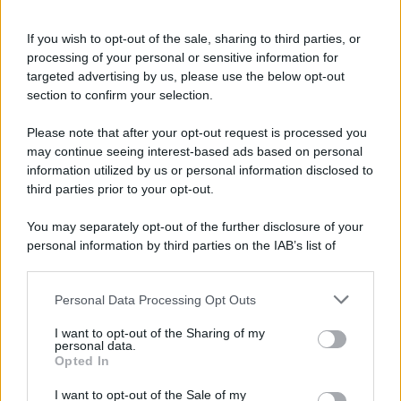
outfit, regalando un tocco glamour senza pari. Insomma
queste décolleté targate Pull & Bear sono un sogno ad
If you wish to opt-out of the sale, sharing to third parties, or
occhi aperti e proprio per questo, non bisogna lasciarsele
scappare! Ma sapete quanto costano? Sono vendute sul
processing of your personal or sensitive information for
sito ufficiale del brand a
39,99 euro,
un prezzo davvero
targeted advertising by us, please use the below opt-out
allettante e alla portata di tutte. Non solo potrete
section to confirm your selection.
indossarle questo Natale ma vi accompagneranno anche
in quelli successivi, senza passare mai di moda.
Please note that after your opt-out request is processed you
Insomma, se pensate che possano fare al caso vostro,
may continue seeing interest-based ads based on personal
non aspettate troppo tempo ad accaparrarvele poiché
sono talmente chic e alla moda che sicuramente
information utilized by us or personal information disclosed to
andranno presto sold out!
third parties prior to your opt-out.
You may separately opt-out of the further disclosure of your
personal information by third parties on the IAB’s list of
downstream participants.
Personal Data Processing Opt Outs
This information may also be disclosed by us to third parties
on the IAB’s List of Downstream Participants that may further
I want to opt-out of the Sharing of my
disclose it to other third parties.
personal data.
Opted In
Please note that this website/app uses one or more Google
services and may gather and store information including but
I want to opt-out of the Sale of my