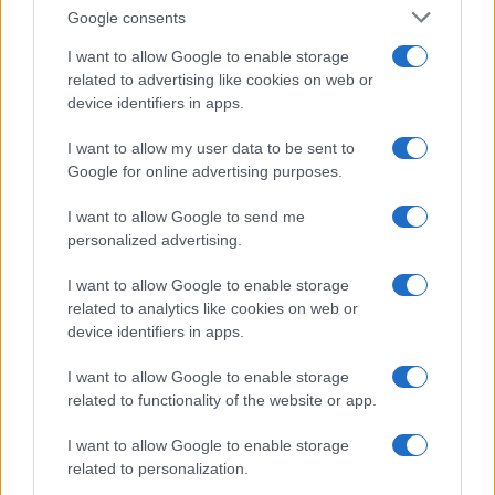
tutti: tra vicoli, panorami e spiagge
Google consents
da sogno
I want to allow Google to enable storage
related to advertising like cookies on web or
Moda
device identifiers in apps.
Samira Lui sfoggia il beach
look perfetto per l’estate:
I want to allow my user data to be sent to
scoprilo qui!
Google for online advertising purposes.
I want to allow Google to send me
Bellezza
personalized advertising.
I profumi marini più
I want to allow Google to enable storage
gettonati dell’Estate 2026,
freschi e leggeri
related to analytics like cookies on web or
device identifiers in apps.
I want to allow Google to enable storage
Casa
related to functionality of the website or app.
Lavanda in vaso sana e
rigogliosa: non commettere
I want to allow Google to enable storage
questi 3 errori
related to personalization.