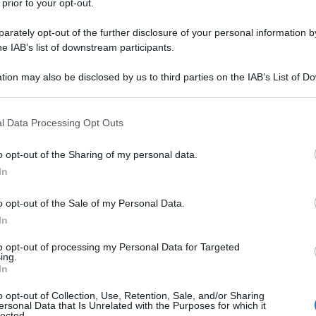
 prior to your opt-out.
rately opt-out of the further disclosure of your personal information by
he IAB’s list of downstream participants.
tion may also be disclosed by us to third parties on the IAB’s List of 
 that may further disclose it to other third parties.
 that this website/app uses one or more Google services and may gath
l Data Processing Opt Outs
including but not limited to your visit or usage behaviour. You may click 
 to Google and its third-party tags to use your data for below specifi
o opt-out of the Sharing of my personal data.
ogle consent section.
mo, è proprio l’estate. Le alte temperature, la pelle
In
re fragranze che evocano orizzonti lontani, avventure tra
 2025 non fa eccezione: le
novità olfattive maschili
si
nte sfaccettate. Dalle reinterpretazioni di grandi classici
o opt-out of the Sale of my Personal Data.
ivo, il profumo diventa un accessorio identitario, capace
In
re. I brand puntano su formule potenti, avvolgenti e
grumi, oud, note marine e gourmand
, per rispecchiare
to opt-out of processing my Personal Data for Targeted
scinato dalla bellezza. È tempo, quindi, di mettere da
ing.
i tentare dalle fragranze più affascinanti della stagione.
In
o opt-out of Collection, Use, Retention, Sale, and/or Sharing
ll’Estate 2025…
ersonal Data that Is Unrelated with the Purposes for which it
pri in Love di Dolce & Gabbana
lected.