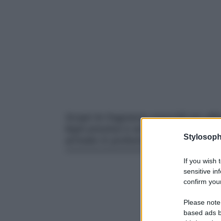
Scopri le fragranze maschili più aff
legni preziosi e accenti gourmand. 
Stylosoph
arrivate in profumeria.
If you wish 
sensitive in
confirm your
Please note
based ads b