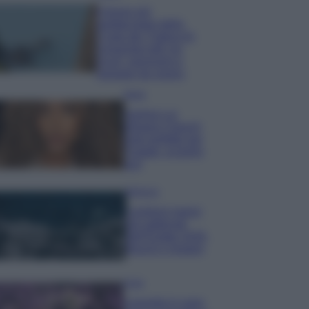
Il borgo più
spettacolare della
Costa dei Trabocchi
conquista tutti: tra
vicoli, panorami e
spiagge da sogno
Moda
Samira Lui
sfoggia il beach
look perfetto per
l’estate: scoprilo
qui!
Bellezza
I profumi marini
più gettonati
dell’Estate 2026,
freschi e leggeri
Casa
Lavanda in vaso