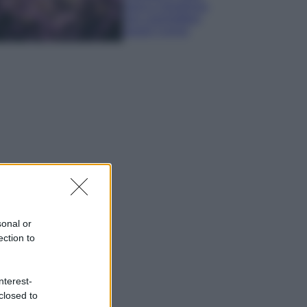
sana e rigogliosa:
non commettere
questi 3 errori
sonal or
ection to
nterest-
closed to