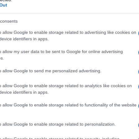
xtreme di Montblanc
Out
 di Acqua dell’Elba
idoff
s Absolu di Rabanne
consents
pour Homme Le Parfum di Jean Paul Gaultier
i Iceberg
o allow Google to enable storage related to advertising like cookies on
evice identifiers in apps.
o allow my user data to be sent to Google for online advertising
granze maschili
s.
to allow Google to send me personalized advertising.
o allow Google to enable storage related to analytics like cookies on
no segnato l’estetica delle scorse estati: quest’anno i
evice identifiers in apps.
fondi e narrativi. Tra packaging scultorei e storie
e un piccolo universo da scoprire. Le maison puntano su
contemporaneo: il fico di Capri, l’ambra grigia, i legni
o allow Google to enable storage related to functionality of the website
o in formule ricercate, che spaziano dal
minimalismo
 fascino dandy alla virilità estrema. Un’estate in cui la
iva e dichiarazione di stile. Ecco i protagonisti della
o allow Google to enable storage related to personalization.
arebbe con un capo di haute couture.
o allow Google to enable storage related to security, including