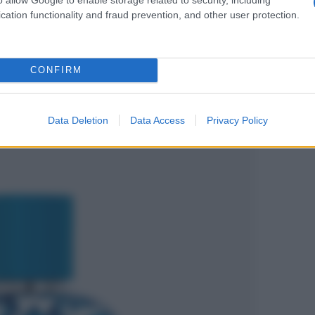
t Blue Capri in Love di Dolce &
cation functionality and fraud prevention, and other user protection.
CONFIRM
Data Deletion
Data Access
Privacy Policy