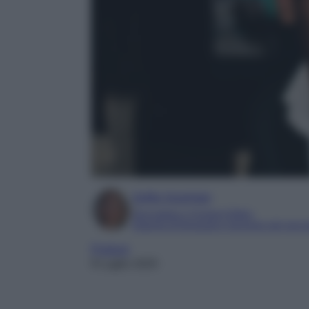
Sofia Gusman
Giornalista e Content Editor
Esperta di linguaggi e tecniche del gior
Profumi
9 Luglio 2025