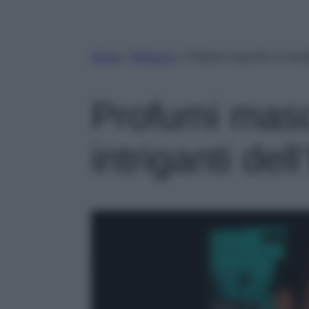
Home
»
Bellezza
»
Profumi maschili, le novit
Profumi masch
intriganti del