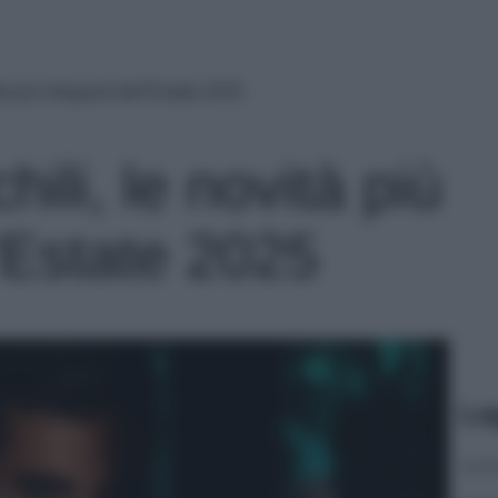
à più intriganti dell’Estate 2025
ili, le novità più
l’Estate 2025
Le