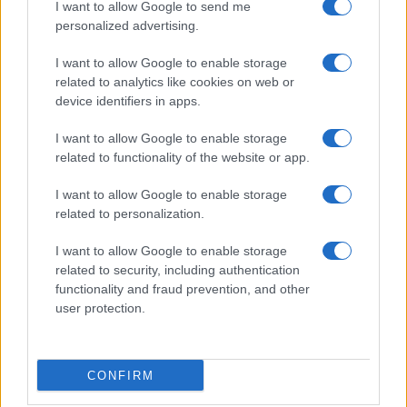
I want to allow Google to send me
Bellezza
personalized advertising.
I profumi marini più
I want to allow Google to enable storage
gettonati dell’Estate 2026,
freschi e leggeri
related to analytics like cookies on web or
device identifiers in apps.
I want to allow Google to enable storage
Casa
related to functionality of the website or app.
Lavanda in vaso sana e
rigogliosa: non commettere
I want to allow Google to enable storage
questi 3 errori
related to personalization.
I want to allow Google to enable storage
related to security, including authentication
functionality and fraud prevention, and other
user protection.
© – Stylosophy – Anicaflash S.r.l. – P.Iva 01816001000 – Testata
Giornalistica registrata presso il Tribunale ordinario di Roma, n° 111/2022
del 21/07/2022
CONFIRM
Contatti