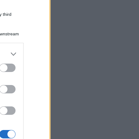
 third
Downstream
er and store
to grant or
ed purposes