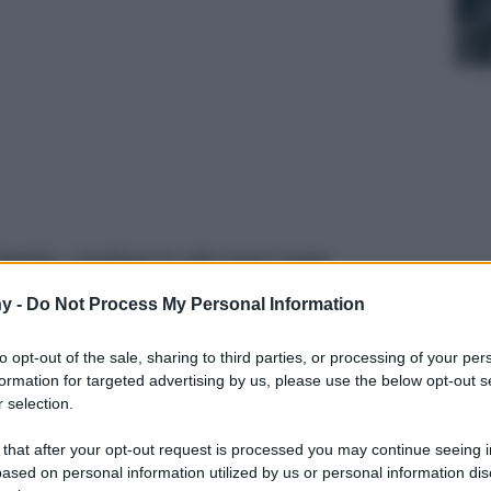
viaggio, i profumi in olio sono super
 movimento: la soluzione perfetta per le
y -
Do Not Process My Personal Information
ungo
to opt-out of the sale, sharing to third parties, or processing of your per
formation for targeted advertising by us, please use the below opt-out s
 selection.
 that after your opt-out request is processed you may continue seeing i
ased on personal information utilized by us or personal information dis