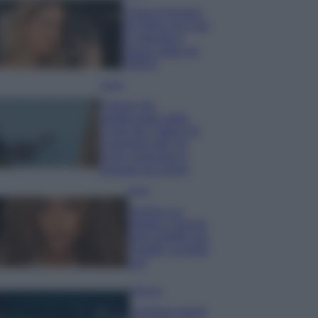
Chiara Ferragni,
più bella che mai:
al naturale e
senza make up
VIDEO
Viaggi
Il borgo più
spettacolare della
Costa dei Trabocchi
conquista tutti: tra
vicoli, panorami e
spiagge da sogno
Moda
Samira Lui
sfoggia il beach
look perfetto per
l’estate: scoprilo
qui!
Bellezza
I profumi marini