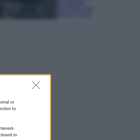
più gettonati
dell’Estate 2026,
freschi e leggeri
sonal or
ection to
nterest-
closed to