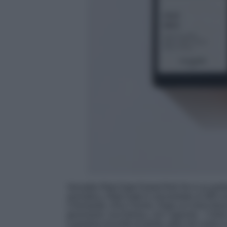
Versatile Rital Date Extrait Roll On è un pr
aromatico, Rital Date è concentrato al 38% e
Chemardin, Elia Chiche. Dopo un inizio fres
gourmand, zuccherina, con l’agrume – Citron,
e gustoso accordo di pesto, apre nel cuore a 