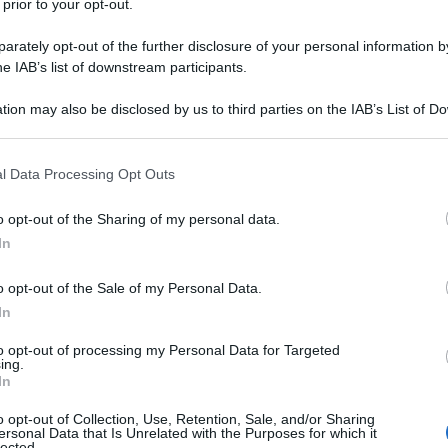
 prior to your opt-out.
rately opt-out of the further disclosure of your personal information by
he IAB’s list of downstream participants.
tion may also be disclosed by us to third parties on the IAB’s List of 
 that may further disclose it to other third parties.
 that this website/app uses one or more Google services and may gath
l Data Processing Opt Outs
including but not limited to your visit or usage behaviour. You may click 
 to Google and its third-party tags to use your data for below specifi
o opt-out of the Sharing of my personal data.
ogle consent section.
re intensi e persistenti, quasi sempre più durevoli di eau
In
co diffusi ma ne esistono versioni roll on che in realtà
ante la giornata, per rinfrescarsi o cambiare il proprio
ccasione. Essendo molto concentrati, nelle versioni roll
o opt-out of the Sale of my Personal Data.
etto a uno spray, rendendo conveniente l’acquisto.
In
per la pelle che si esporrà al sole, e sarà meno
to opt-out of processing my Personal Data for Targeted
ing.
In
io perfetti per l’estate 2025
 On, agrumato e aromatico
o opt-out of Collection, Use, Retention, Sale, and/or Sharing
io Roll On, il classico aroma siciliano sulla pelle
ersonal Data that Is Unrelated with the Purposes for which it
re di mare e erbe aromatiche del mediterraneo
lected.