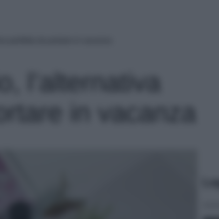
tiva perfetta da portare in vacanza
o, l’alternativa
ortare in vacanza
Le