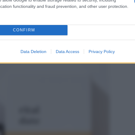
rait Roll On, agrumato e
cation functionality and fraud prevention, and other user protection.
CONFIRM
Data Deletion
Data Access
Privacy Policy