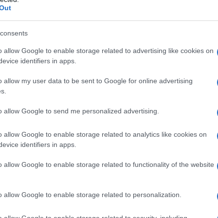
minile e agrumato
Out
il, un olio orientale unisex
ucatan, la foresta tropicale sul corpo
il Roll On Oil Perfume
consents
o allow Google to enable storage related to advertising like cookies on
evice identifiers in apps.
mini: 7 profumi in olio
o allow my user data to be sent to Google for online advertising
 2025
s.
to allow Google to send me personalized advertising.
n formato piccolo e pratico, e l’applicatore roll on
 sulla pelle, azzerando ogni dispersione. Applicati sui
o allow Google to enable storage related to analytics like cookies on
ne sanguigna (dietro le orecchie, tra collo e scapole,
evice identifiers in apps.
ietro alle ginocchia), regaleranno una fragranza
e a lungo. La dimensione travel size, poi, è ideale non
per dare libero sfogo alla fantasia attraverso il layering:
o allow Google to enable storage related to functionality of the website
 diverse consentirà di sperimentare la stratificazione per
n gioco piacevole dove l’unica regola è seguire dove ci
ersioni mini dei grandi classici da uomo e da donna, ecco i
o allow Google to enable storage related to personalization.
a estate 2025!
o allow Google to enable storage related to security, including