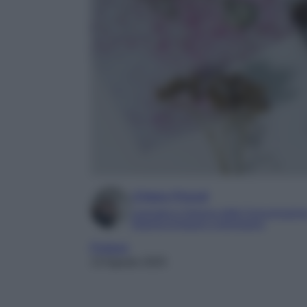
Chiara Pinzuti
Laureata in Scienze della Comunicazion
Esperta di beauty e benessere
Profumi
13 Agosto 2025