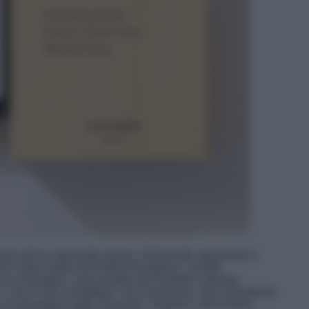
ofumo roll on agrumato unisex. Seducente, gourmand e
d è stato creato da Amélie Bourgeois, Camille
co e aromatico, sarà sempre più morbida, rotonda,
 che è il filo conduttore. Con rosmarino, note aromatiche
un pomodoro caldo, finocchio, origano e olio d’oliva.