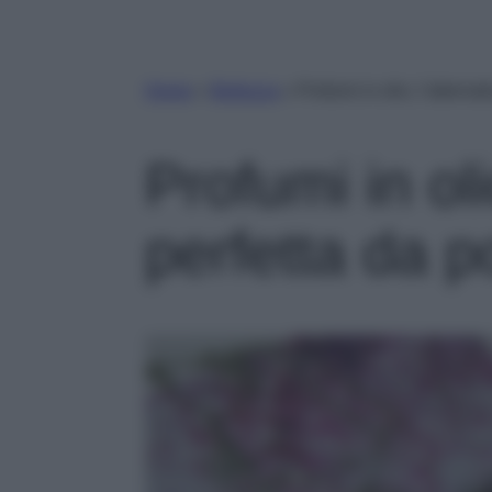
Home
»
Bellezza
»
Profumi in olio, l’alterna
Profumi in oli
perfetta da p