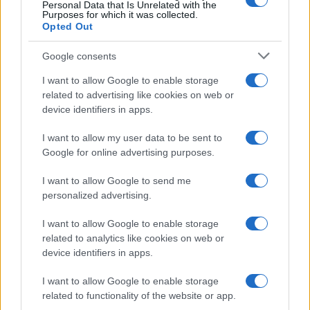
Personal Data that Is Unrelated with the
Viaggi
Purposes for which it was collected.
Opted Out
Isola di Vulcano, cosa vedere
e fare: spiagge, trekking e
luoghi da non perdere
Google consents
I want to allow Google to enable storage
related to advertising like cookies on web or
Moda
device identifiers in apps.
Chiara Ferragni detta tendenza
anche in estate: scopri qui il nuovo
I want to allow my user data to be sent to
must di stagione da indossare con i
tuoi beach look!
Google for online advertising purposes.
I want to allow Google to send me
Bellezza
personalized advertising.
5 scrub corpo fai da te per
I want to allow Google to enable storage
una pelle liscia e levigata a
prova di Estate
related to analytics like cookies on web or
device identifiers in apps.
Casa
I want to allow Google to enable storage
related to functionality of the website or app.
Come organizzare il frigorifero in
estate: 5 consigli per conservare