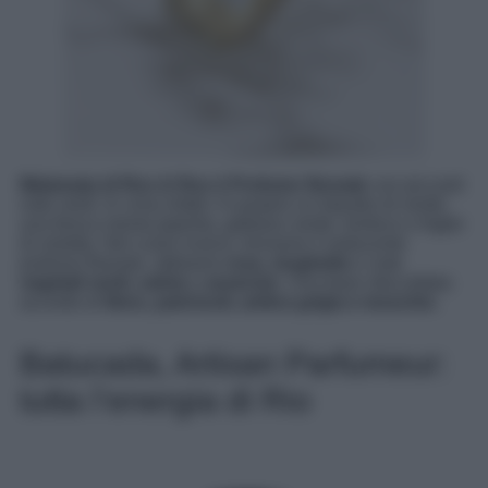
Malamata di Ros & Ros è Profumo floreale
con piccanti
note verdi. In cima infatti c’è proprio un tripudio di verde:
una fresca menta piperita, galbano verde, lentisco e foglie
di violetta. Nel cuore invece, troviamo il seducente
profumo floreale, abbiamo
rosa, mughetto
e note
vegetali verdi, salvia
e
assenzio
. Una base sfaccettata:
accordo di
fieno, patchouli, ambra grigia e muschio.
Batucada, Artisan Parfumeur:
tutta l’energia di Rio