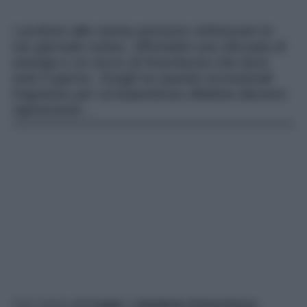
I profumi alla menta possono rinfrescare le
tue giornate estive, offrendoti una sferzata di
energia e un tocco di freschezza che dura
tutto il giorno. Scegli tra queste eccezionali
fragranze per un’esperienza olfattiva davvero
rigenerante…
Con l’arrivo dell’
estate
, il
desiderio di freschezza