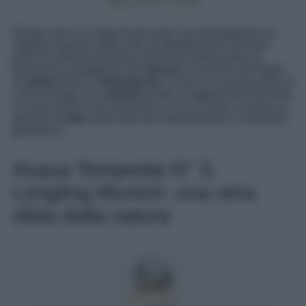
Dirigiti verso la Costa Azzurra per una passeggiata nei
rigogliosi giardini affacciati sul Mediterraneo nei primi
giorni di sole di primavera. All’ombra delle palme, la
freschezza abbagliante del
limone
si mescola alle foglie
di
menta
fresca e
lemongrass
. Come su una tela piena di
colori emerge una
verbena
verde e leggermente frizzante.
La nota marina che respiriamo in riva al mare si unisce al
profumo di
timo
della macchia mediterranea e al delicato
gelsomino.
Acqua Tempesta N° 3,
Lengling Munich: una vera
sfida della natura