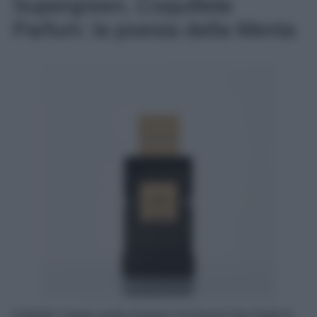
Supergreen, Coquillete
Parfum: la poesia della Menta
Il dipinto “campo verde di grano” di Vincent Van Gogh fa