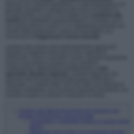
diventa una costante quotidiana. Le alte temperature e le
giornate assolate ci spingono alla ricerca di sollievo e
rinvigorimento, e cosa c’è di meglio di un
profumo alla
menta
per soddisfare questo bisogno? La menta, con il
suo aroma fresco e vivace, è un ingrediente prezioso nel
mondo della profumeria, capace di trasmettere una
sensazione di
leggerezza e anche serenità
.
I profumi alla menta sono particolarmente apprezzati
durante la stagione estiva per la loro capacità di
rinfrescare i sensi e ravvivare l’umore. Questo ingrediente
fresco e piccantino si presta a una varietà di
combinazioni, abbinandosi perfettamente a
note
agrumate, floreali o legnose
, creando fragranze che
spaziano dal frizzante ed energizzante al delicato e
rilassante. La menta infatti, non solo offre una sferzata di
energia immediata, ma ha anche proprietà aromatiche che
possono aiutare a calmare e rilassare la mente…
I profumi alla Menta da provare per regalare una
ventata di freschezza alla tua Estate
Supergreen, Coquillete Parfum: la poesia della
Menta
Malamata, Ros & Ros: un avvolgente tripudio