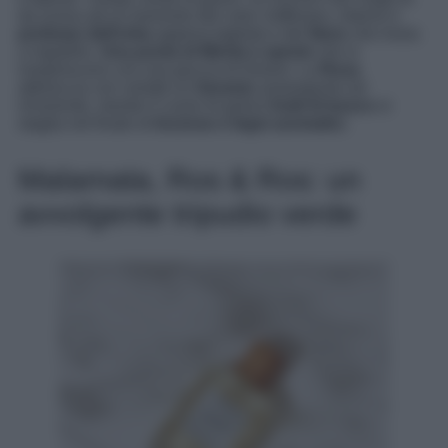
da scena ad un tramonto dal color Zafferano, intorno il
profumo dell’erba
appena tagliata e del
fieno
che inizia
a ingiallire.
Una punta di Menta e spezie
che si
inaspriscono con una goccia di limone. La
Rosa
abbraccia con voluttá un
Geranio
amarognolo ed
irriverente, mentre il cuore di golosi
frutti di bosco
si
staglia nel finale di
Incenso e legni aromatici.
Malamata, Ros & Ros: un
avvolgente tripudio verde