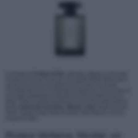
L’energia ed
il ritmo di Rio
, vibrante, allegro e sensuale.
Creato da Karine Vinchon e Elizabeth Maier Batucada è
come una scossa che attraversa il corpo e la mente.
Chiudete gli occhi e respirate la fragranza. Una visione di
un luogo paradisiaco pulsante di musica dove vivere è
bello. Tutto lo spirito brasiliano è racchiuso nelle Note di
testa:
Canna da Zucchero, Menta, Lime
. Note di cuore:
Tiaré, Ylang Ylang. Note di fondo: Sale Marino, Cocco,
Acqua di mare
Riviera Verbena, Nicolai: un