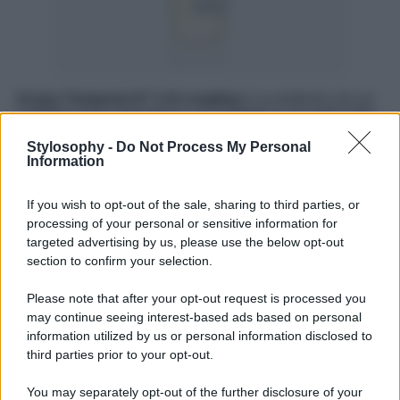
Acqua Tempesta N° 3 di Lengling
è un profumo con un
carattere quasi animalesco. Un omaggio a chi vede nella
forza della natura una sfida. Una sapiente miscela
aromatica in cui
Note floreali
di hedione si intrecciano
Stylosophy -
Do Not Process My Personal
Information
con la
freschezza della menta
e accordi di
acqua di
mare
stimolando i sensi e portando un’immediata
sensazione di allegria e benessere. Il profumo erbaceo e
If you wish to opt-out of the sale, sharing to third parties, or
pungente del
cannabis
incontra gli accenti resinosi
processing of your personal or sensitive information for
dell’elemi e quelli balsamici dell’olibano avvolgendo con
targeted advertising by us, please use the below opt-out
un brivido di piacere. Quindi, appare l’eleganza
terrosa
del vetiver e sfumature legnose di cedro
che
section to confirm your selection.
rimangono a lungo sulla pelle dando profondità e
carattere al profumo.
Please note that after your opt-out request is processed you
may continue seeing interest-based ads based on personal
information utilized by us or personal information disclosed to
third parties prior to your opt-out.
You may separately opt-out of the further disclosure of your