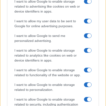
I want to allow Google to enable storage
related to advertising like cookies on web or
Moda
device identifiers in apps.
Chiara Ferragni detta tendenza
anche in estate: scopri qui il nuovo
I want to allow my user data to be sent to
must di stagione da indossare con i
tuoi beach look!
Google for online advertising purposes.
I want to allow Google to send me
Bellezza
personalized advertising.
5 scrub corpo fai da te per
I want to allow Google to enable storage
una pelle liscia e levigata a
prova di Estate
related to analytics like cookies on web or
device identifiers in apps.
Casa
I want to allow Google to enable storage
related to functionality of the website or app.
Come organizzare il frigorifero in
estate: 5 consigli per conservare
meglio gli alimenti ed evitare
I want to allow Google to enable storage
sprechi
related to personalization.
I want to allow Google to enable storage
related to security, including authentication