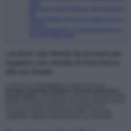
verde
Batucada, Artisan Parfumeur: tutta l’energia di
Rio
Riviera Verbena, Nicolai: un viaggio in Costa
Azzurra
Acqua Tempesta N° 3, Lengling Munich: una
vera sfida della natura
I profumi alla Menta da provare per
regalare una ventata di freschezza
alla tua Estate
La freschezza della
menta
è in grado di evocare
immagini di giardini rigogliosi, bevande ghiacciate e
brezze marine
, contribuendo a creare un’atmosfera estiva
perfetta. Indossare un profumo alla menta significa portare
con sé una ventata di aria fresca, insomma, è un
“compagno” ideale nelle giornate estive. Cosa state
aspettando, abbiamo selezionato per voi i più buoni…