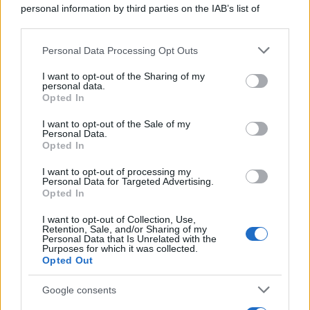
personal information by third parties on the IAB’s list of
downstream participants.
Personal Data Processing Opt Outs
This information may also be disclosed by us to third parties
on the IAB’s List of Downstream Participants that may further
I want to opt-out of the Sharing of my
disclose it to other third parties.
personal data.
Opted In
Please note that this website/app uses one or more Google
services and may gather and store information including but
I want to opt-out of the Sale of my
Personal Data.
not limited to your visit or usage behaviour. You may click to
Opted In
grant or deny consent to Google and its third-party tags to
use your data for below specified purposes in below Google
I want to opt-out of processing my
consent section.
Personal Data for Targeted Advertising.
Leggi anche
Opted In
I want to opt-out of Collection, Use,
Retention, Sale, and/or Sharing of my
Personal Data that Is Unrelated with the
Viaggi
Purposes for which it was collected.
Opted Out
Isola di Vulcano, cosa vedere
e fare: spiagge, trekking e
luoghi da non perdere
Google consents