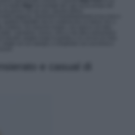
nuance spensierate e briose, e questo
Maje Paris
lo sa
i: lo studio
Maje
ha rivisitato dei capi senza tempo del
ia da giorno che da sera. Questo tailleur
a bella stagione, illuminerà immediatamente la tua mise e
 spalline imbottite che le conferiscono un’allure chic e
tto a tailleur. Ha maniche lunghe, uno spacco sul retro,
 petto. I pantaloni, invece, sono a vita alta e presentano
l davanti, pieghe lungo la gamba e un cut-out sul retro.
l, meglio se con stampa, e completalo con una borsa e
essori.
ensierato e casual di