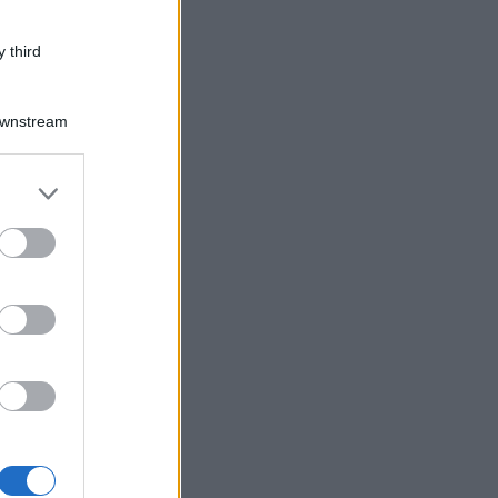
 third
Downstream
er and store
to grant or
ed purposes