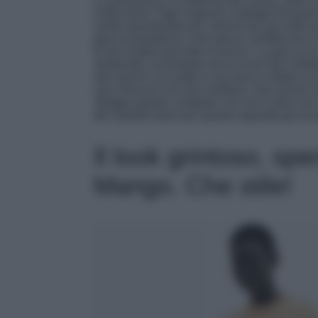
La primavera è l’emblema del colore, delle 
molto bene! Tagli originali e dettagli femminil
nostro guardaroba per valorizzare gli outfit s
giacca+pantalone color pesca, perfetto per l
le tue lunghe giornate di lavoro. La giacca ha
strutturata, accentuata ancor di più dal colle
due tasche con patta e una tasca a filetto sul
una chiusura con zip e bottone, due tasche su
Sfoggia questo completo con una t-shirt coo
dei sandali bassi per quanto riguarda gli acc
Il look grintoso, sp
Mango. Che stile!