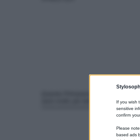
Stylosoph
Questa Primavera porta il sole in uffi
sarà molto più bello lavorare…
If you wish 
sensitive in
confirm your
Please note
based ads b