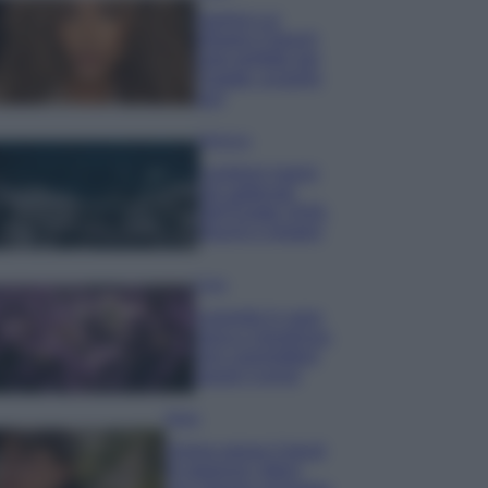
Samira Lui
sfoggia il beach
look perfetto per
l’estate: scoprilo
qui!
Bellezza
I profumi marini
più gettonati
dell’Estate 2026,
freschi e leggeri
Casa
Lavanda in vaso
sana e rigogliosa:
non commettere
questi 3 errori
Moda
Emma segue il trend
di stagione: bikini