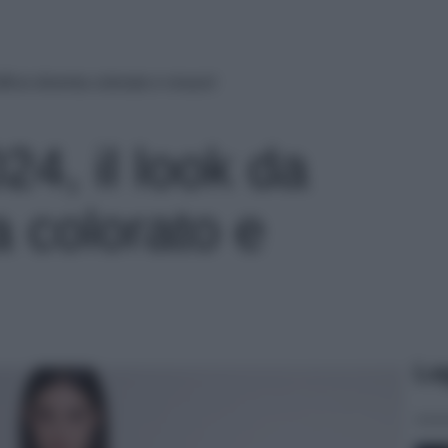
ficio diventa colorato e vivace!
4, il look da
a colorato e
Le