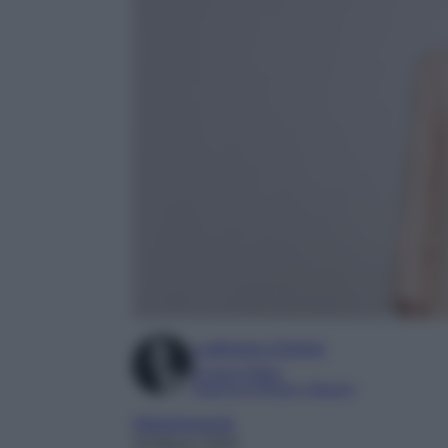
Ludovica Cimino
Content Editor
Esperta di Moda e Beauty
Abbigliamento
18 Marzo 2024