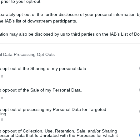
 prior to your opt-out.
rately opt-out of the further disclosure of your personal information by
he IAB’s list of downstream participants.
tion may also be disclosed by us to third parties on the IAB’s List of 
 that may further disclose it to other third parties.
 that this website/app uses one or more Google services and may gath
l Data Processing Opt Outs
including but not limited to your visit or usage behaviour. You may click 
 to Google and its third-party tags to use your data for below specifi
o opt-out of the Sharing of my personal data.
ogle consent section.
In
 giusta per rimanere in
ufficio
quando fuori splenderà il
 sveliamo la soluzione: portalo tu il sole in ufficio!
o opt-out of the Sale of my Personal Data.
e e colorato! E poi, da sempre Primavera fa rima con
In
ro deve essere sì impeccabile ed elegante, ma anche
ricoprire cariche lavorative sia necessario abbandonare
to opt-out of processing my Personal Data for Targeted
aso anche per il colore) indossando solamente capi basici,
ing.
tà? Non cedere mai a chi vuole farti credere il contrario e
In
colore mostrando i tuoi bellissimi e vivacissimi gusti in fatto
 “ready to wear” per te…
o opt-out of Collection, Use, Retention, Sale, and/or Sharing
ersonal Data that Is Unrelated with the Purposes for which it
lected.