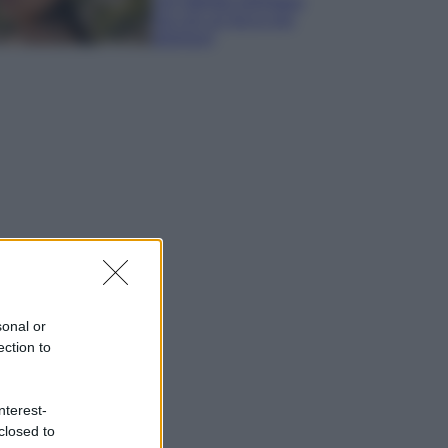
con stampa animalier
ma con un tocco più
glamour!
sonal or
ection to
nterest-
closed to