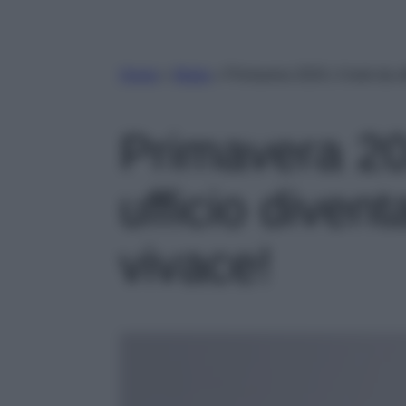
Home
»
Moda
»
Primavera 2024, il look da uf
Primavera 202
ufficio divent
vivace!