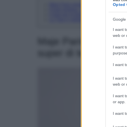
Maje Paris propone un tailleur color p
Opted 
Il look grintoso, spensierato e casual d
Il look per le blossom addicted di Far
Google 
La Tuta in velluto a coste con cintura c
I want t
web or d
Maje Paris propone 
I want t
super di tendenza
purpose
I want 
I want t
web or d
I want t
or app.
I want t
I want t